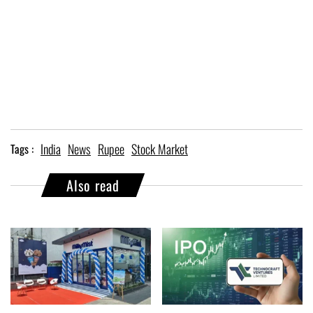
India
News
Rupee
Stock Market
Tags :
Also read