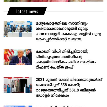
Latest news
മധ്യകേരളത്തിലെ സാന്നിദ്ധ്യം
ശക്തമാക്കാനൊരുങ്ങി ലുലു;
ചങ്ങനാശ്ശേരി കെജിഎ മാളിൽ ലുലു
ഹൈപ്പർമാർക്കറ്റ് വരുന്നു
കോടതി വിധി തിരിച്ചടിയായി;
പിരിച്ചെടുത്ത താരിഫിന്‍റെ
പകുതിയിലധികം പലിശ സഹിതം
റീഫണ്ട് ചെയ്ത് ട്രംപ്
2021 മുതൽ മോദി വിദേശയാത്രയ്ക്ക്
ചെലവഴിച്ചത് 558 കോടി;
രാജ്യത്തെത്തിച്ചത് 381.8 ബില്യൺ
ഡോളർ നിക്ഷേപം