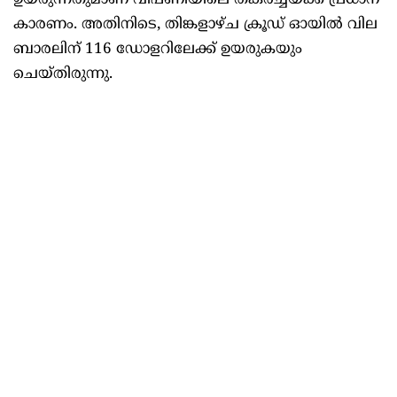
ഉയരുന്നതുമാണ് വിപണിയിലെ തകർച്ചയ്ക്ക് പ്രധാന
കാരണം. അതിനിടെ, തിങ്കളാഴ്ച ക്രൂഡ് ഓയിൽ വില
ബാരലിന് 116 ഡോളറിലേക്ക് ഉയരുകയും
ചെയ്തിരുന്നു.