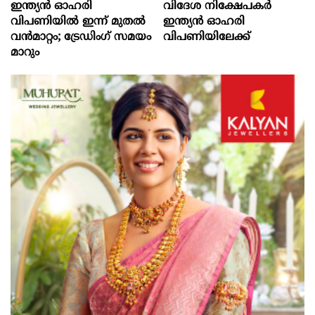
ഇന്ത്യൻ ഓഹരി
വിദേശ നിക്ഷേപകര്‍
വിപണിയിൽ ഇന്ന് മുതൽ
ഇന്ത്യൻ ഓഹരി
വൻമാറ്റം; ട്രേഡിംഗ് സമയം
വിപണിയിലേക്ക്
മാറും