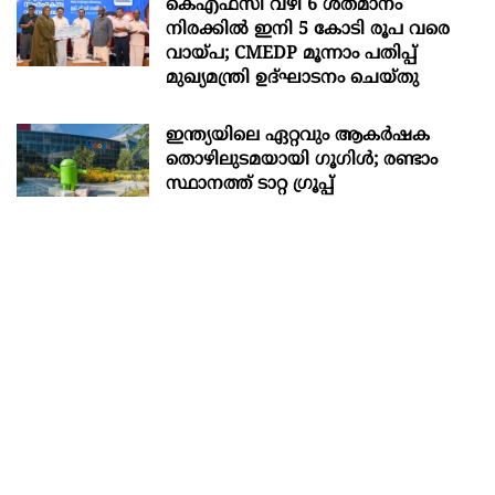
കെഎഫ്സി വഴി 6 ശതമാനം
നിരക്കിൽ ഇനി 5 കോടി രൂപ വരെ
വായ്പ; CMEDP മൂന്നാം പതിപ്പ്
മുഖ്യമന്ത്രി ഉദ്ഘാടനം ചെയ്തു
ഇന്ത്യയിലെ ഏറ്റവും ആകര്‍ഷക
തൊഴിലുടമയായി ഗൂഗിള്‍; രണ്ടാം
സ്ഥാനത്ത് ടാറ്റ ഗ്രൂപ്പ്