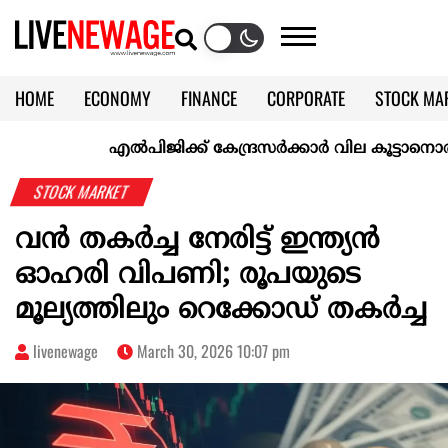
HOME
ECONOMY
FINANCE
CORPORATE
STOCK MA
CALENDAR
KERALA @70
എല്‍പിജിക്ക് കേന്ദ്രസർക്കാർ വില കൂട്ടാനൊരുങ്ങുന്നു
STOCK MARKET
വൻ തകർച്ച നേരിട്ട് ഇന്ത്യൻ
ഓഹരി വിപണി; രൂപയുടെ
മൂല്യത്തിലും റെക്കോഡ് തകർച്ച
livenewage
March 30, 2026 10:07 pm