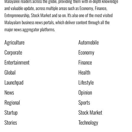
Malayalee readers across the globe, providing them with in-depth knowledge
and valuable update, across multiple areas such as Economy, Finance,
Entrepreneurship, Stock Market and so on. It's also one of the most visited
Malayalam business news portals, which deliver content through all the
major news aggregator platforms.
Agriculture
Automobile
Corporate
Economy
Entertainment
Finance
Global
Health
Launchpad
Lifestyle
News
Opinion
Regional
Sports
Startup
Stock Market
Stories
Technology