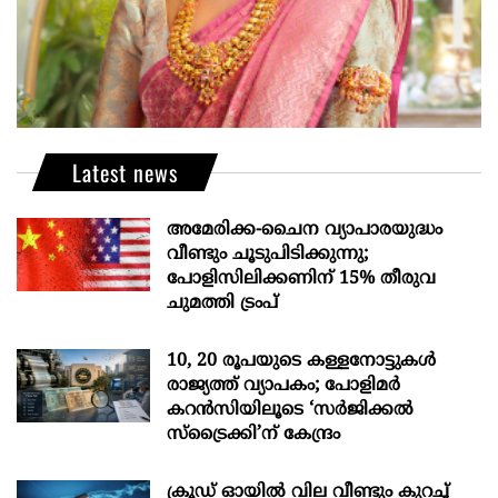
Latest news
അമേരിക്ക-ചൈന വ്യാപാരയുദ്ധം
വീണ്ടും ചൂടുപിടിക്കുന്നു;
പോളിസിലിക്കണിന് 15% തീരുവ
ചുമത്തി ട്രംപ്
10, 20 രൂപയുടെ കള്ളനോട്ടുകൾ
രാജ്യത്ത് വ്യാപകം; പോളിമർ
കറൻസിയിലൂടെ ‘സർജിക്കൽ
സ്ട്രെെക്കി’ന് കേന്ദ്രം
ക്രൂഡ് ഓയിൽ വില വീണ്ടും കുറച്ച്