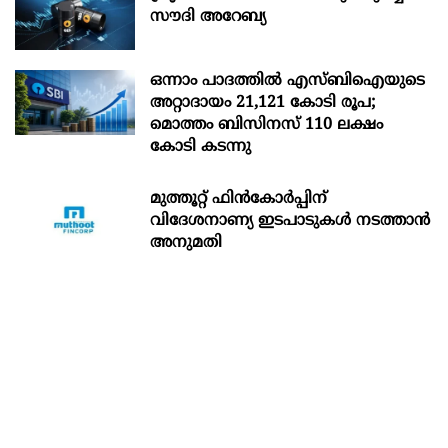
സൗദി അറേബ്യ
ഒന്നാം പാദത്തിൽ എസ്ബിഐയുടെ
അറ്റാദായം 21,121 കോടി രൂപ;
മൊത്തം ബിസിനസ് 110 ലക്ഷം
കോടി കടന്നു
മുത്തൂറ്റ് ഫിൻകോർപ്പിന്
വിദേശനാണ്യ ഇടപാടുകൾ നടത്താൻ
അനുമതി