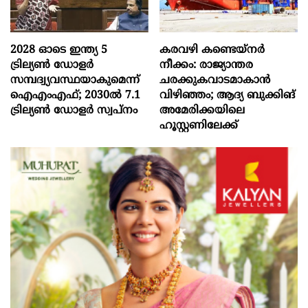
2028 ഓടെ ഇന്ത്യ 5
കരവഴി കണ്ടെയ്നർ
ട്രില്യണ്‍ ഡോളര്‍
നീക്കം: രാജ്യാന്തര
സമ്പദ്വ്യവസ്ഥയാകുമെന്ന്
ചരക്കുകവാടമാകാൻ
ഐഎംഎഫ്; 2030ല്‍ 7.1
വിഴിഞ്ഞം; ആദ്യ ബുക്കിങ്
ട്രില്യണ്‍ ഡോളര്‍ സ്വപ്നം
അമേരിക്കയിലെ
ഹൂസ്റ്റണിലേക്ക്