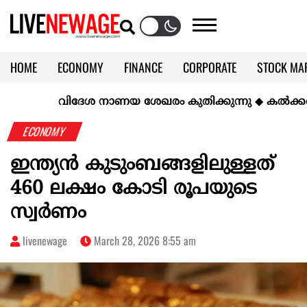
HOME
ECONOMY
FINANCE
CORPORATE
STOCK MA
CALENDAR
KERALA @70
വിദേശ നാണയ ശേഖരം കുതിക്കുന്നു
◆
കല്‍ക്കരിയില്
ECONOMY
ഇന്ത്യൻ കുടുംബങ്ങളിലുള്ളത്
460 ലക്ഷം കോടി രൂപയുടെ
സ്വർണം
livenewage
March 28, 2026 8:55 am