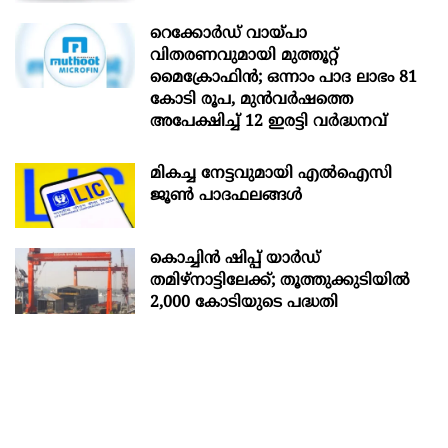
റെക്കോർഡ് വായ്പാ
വിതരണവുമായി മുത്തൂറ്റ്
മൈക്രോഫിൻ; ഒന്നാം പാദ ലാഭം 81
കോടി രൂപ, മുൻവർഷത്തെ
അപേക്ഷിച്ച് 12 ഇരട്ടി വർദ്ധനവ്
മികച്ച നേട്ടവുമായി എൽഐസി
ജൂൺ പാദഫലങ്ങൾ
കൊച്ചിന്‍ ഷിപ്പ് യാർഡ്
തമിഴ്നാട്ടിലേക്ക്; തൂത്തുക്കുടിയിൽ
2,000 കോടിയുടെ പദ്ധതി