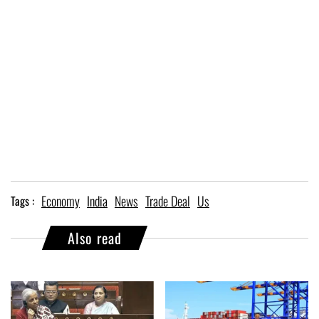
Economy
India
News
Trade Deal
Us
Tags :
Also read