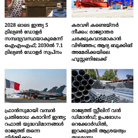
2028 ഓടെ ഇന്ത്യ 5
കരവഴി കണ്ടെയ്നർ
ട്രില്യണ്‍ ഡോളര്‍
നീക്കം: രാജ്യാന്തര
സമ്പദ്വ്യവസ്ഥയാകുമെന്ന്
ചരക്കുകവാടമാകാൻ
ഐഎംഎഫ്; 2030ല്‍ 7.1
വിഴിഞ്ഞം; ആദ്യ ബുക്കിങ്
ട്രില്യണ്‍ ഡോളര്‍ സ്വപ്നം
അമേരിക്കയിലെ
ഹൂസ്റ്റണിലേക്ക്
ഫ്രാൻസുമായി വമ്പന്‍
രാജ്യത്ത് സ്റ്റീലിന് വൻ
പ്രതിരോധ കരാറിന് ഇന്ത്യ;
ഡിമാൻഡ്; ഉപഭോഗം
റഫാല്‍ യുദ്ധവിമാനങ്ങള്‍
റെക്കോർഡിൽ,
രാജ്യത്ത് തന്നെ
ഇറക്കുമതി ആശ്രയത്വം
നിര്‍മ്മിക്കും
തുടരുന്നു