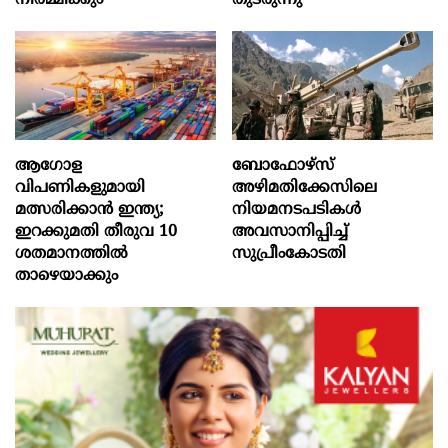
ആഗോള
ബോഫോഴ്‌സ്
വിപണികളുമായി
അഴിമതിക്കേസിലെ
മത്സരിക്കാൻ ഇന്ത്യ;
നിയമനടപടികൾ
ഇറക്കുമതി തീരുവ 10
അവസാനിപ്പിച്ച്
ശതമാനത്തിൽ
സുപ്രീംകോടതി
താഴെയാക്കും