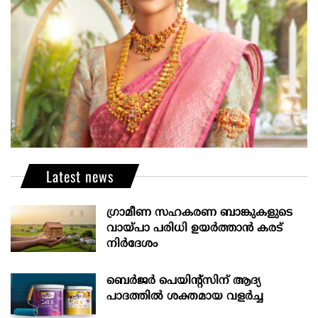
Latest news
ഗ്രാമീണ സഹകരണ ബാങ്കുകളുടെ
വായ്പാ പരിധി ഉയർത്താൻ കരട്
നിർദേശം
ബെർജർ പെയിന്റ്സിന് ആദ്യ
പാദത്തിൽ ശക്തമായ വളർച്ച