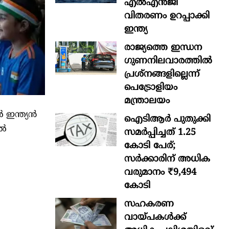
എൽഎൻജി
വിതരണം ഉറപ്പാക്കി
ഇന്ത്യ
രാജ്യത്തെ ഇന്ധന
ഗുണനിലവാരത്തില്‍
പ്രശ്‌നങ്ങളില്ലെന്ന്
പെട്രോളിയം
മന്ത്രാലയം
 ഇന്ത്യൻ
ഐടിആര്‍ പുതുക്കി
ിൽ
സമർപ്പിച്ചത് 1.25
കോടി പേര്;
സർക്കാരിന് അധിക
വരുമാനം ₹9,494
കോടി
സഹകരണ
വായ്പകള്‍ക്ക്