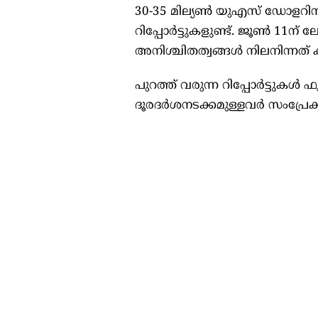
30-35 മില്യൺ യുഎസ് ഡോളറിന
റിപ്പോർട്ടുകളുണ്ട്. ജൂൺ 11ന് 
അനിശ്ചിതത്വങ്ങൾ നിലനിന്നത് 
പുറത്ത് വരുന്ന റിപ്പോർട്ടുക
ദൂരദർശനടക്കമുള്ളവർ സംപ്രേക്