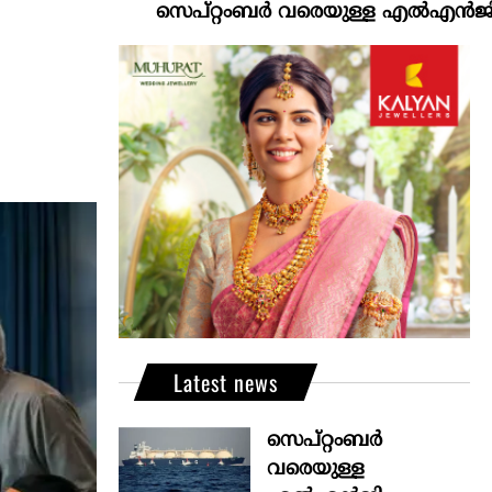
സെപ്റ്റംബർ വരെയുള്ള എൽഎൻജി വിതരണം ഉ
Latest news
സെപ്റ്റംബർ
വരെയുള്ള