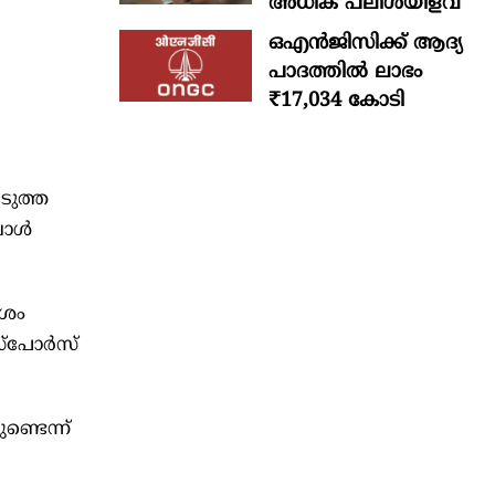
അധിക പലിശയിളവ്
ഒഎന്‍ജിസിക്ക് ആദ്യ
പാദത്തില്‍ ലാഭം
₹17,034 കോടി
ടുത്ത
‌ബോൾ
ാശം
സ്‌പോർസ്
്ടെന്ന്