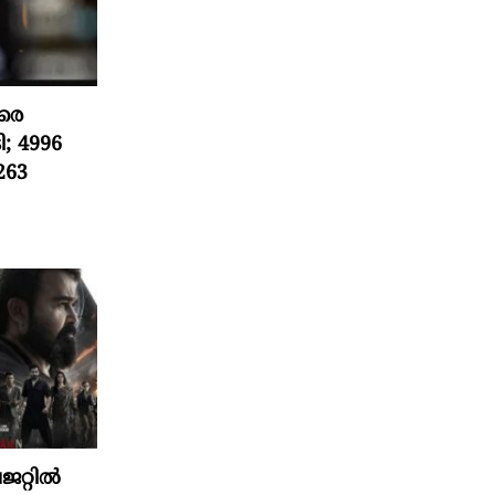
രെ
ി; 4996
263
ജറ്റിൽ