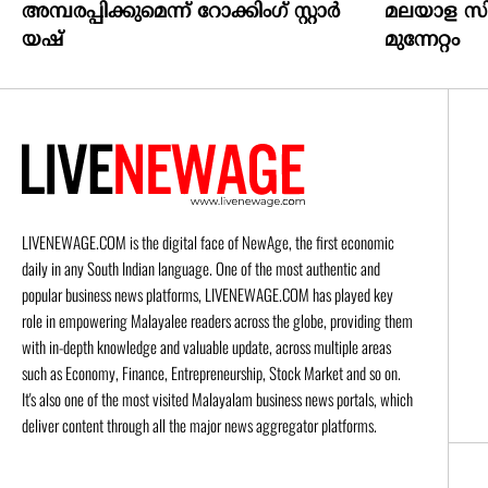
അമ്പരപ്പിക്കുമെന്ന് റോക്കിംഗ് സ്റ്റാർ
മലയാള സിന
യഷ്
മുന്നേറ്റം
LIVENEWAGE.COM is the digital face of NewAge, the first economic
daily in any South Indian language. One of the most authentic and
popular business news platforms, LIVENEWAGE.COM has played key
role in empowering Malayalee readers across the globe, providing them
with in-depth knowledge and valuable update, across multiple areas
such as Economy, Finance, Entrepreneurship, Stock Market and so on.
It's also one of the most visited Malayalam business news portals, which
deliver content through all the major news aggregator platforms.