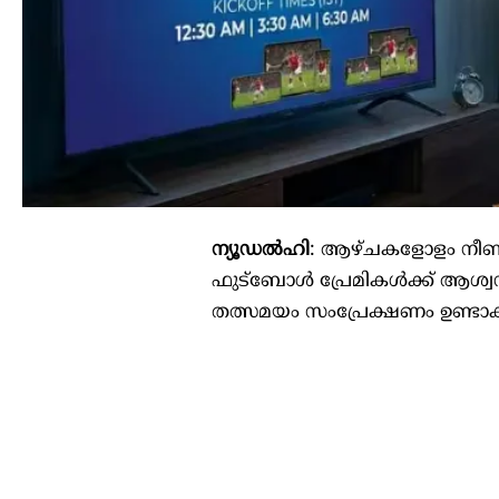
ന്യൂഡൽഹി
: ആഴ്ചകളോളം നീണ്ട
ഫുട്‌ബോൾ പ്രേമികൾക്ക് ആശ്വ
തത്സമയം സംപ്രേക്ഷണം ഉണ്ടാക