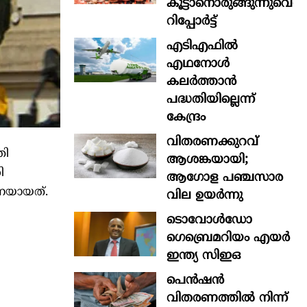
കൂട്ടാനൊരുങ്ങുന്നുവെന്ന
റിപ്പോർട്ട്
എടിഎഫില്‍
എഥനോള്‍
കലര്‍ത്താന്‍
പദ്ധതിയില്ലെന്ന്
കേന്ദ്രം
വിതരണക്കുറവ്
തി
ആശങ്കയായി;
ി
ആഗോള പഞ്ചസാര
രണയായത്.
വില ഉയര്‍ന്നു
ടൊവോൾഡോ
ഗെബ്രെമറിയം എയർ
ഇന്ത്യ സിഇഒ
പെൻഷൻ
വിതരണത്തിൽ നിന്ന്