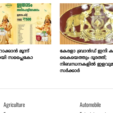
്കാന്‍ മൂന്ന്
കേരളാ ബ്രാൻഡ് ഇനി 
ുമായി സപ്ലൈകോ
കൈയെത്തും ദൂരത്ത്;
നിബന്ധനകളിൽ ഇളവുമ
സർക്കാർ
Agriculture
Automobile