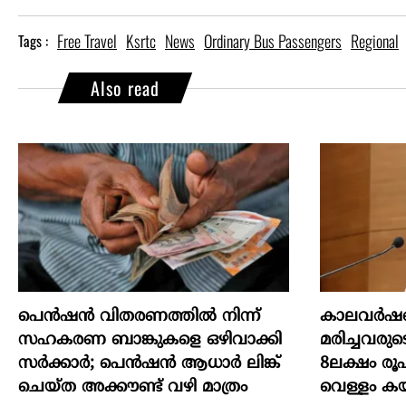
Free Travel
Ksrtc
News
Ordinary Bus Passengers
Regional
Tags :
Also read
പെൻഷൻ വിതരണത്തിൽ നിന്ന്
കാലവർഷക
സഹകരണ ബാങ്കുകളെ ഒഴിവാക്കി
മരിച്ചവരുട
സർക്കാർ; പെൻഷൻ ആധാർ‌ ലിങ്ക്
8ലക്ഷം രൂ
ചെയ്ത അക്കൗണ്ട് വഴി മാത്രം
വെള്ളം കയ