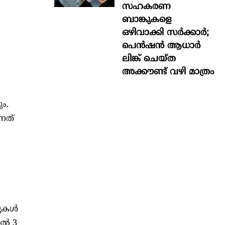
സഹകരണ
ബാങ്കുകളെ
ഒഴിവാക്കി സർക്കാർ;
പെൻഷൻ ആധാർ‌
ലിങ്ക് ചെയ്ത
അക്കൗണ്ട് വഴി മാത്രം
ം.
്നത്
കുകൾ
ാൽ 3