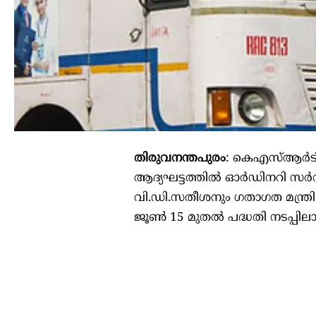
തിരുവനന്തപുരം
: കെഎസ്ആർടിസ
ആദ്യഘട്ടത്തിൽ ഓർഡിനറി സർവീസ
വി.ഡി.സതീശനും ഗതാഗത മന്ത്
ജൂൺ 15 മുതൽ പദ്ധതി നടപ്പിലാക്