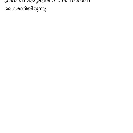
ശ്രീധരൻ മുഖ്യമന്ത്രി വി.ഡി. സതീശന്
കൈമാറിയിരുന്നു.