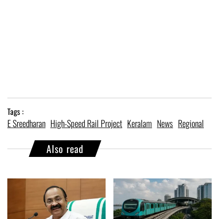
Tags :
E Sreedharan
High-Speed Rail Project
Keralam
News
Regional
Also read