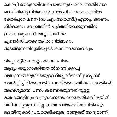
കൊച്ചി മെട്രോയിൽ ചെയ്തതുപോലെ അതിവേഗ
റെയിലിന്റെ നിർമാണം ഡൽഹി മെട്രോ റെയിൽ
കോർപ്പറേഷനെ (ഡി.എം.ആർ.സി.) ഏൽപ്പിക്കണം.
നിർമാണം വേഗത്തിൽ പൂർത്തിയാക്കുന്നതിന്
ഇതാവശ്യമാണ്. മറ്റേതെങ്കിലും
ഏജൻസിയാണെങ്കിൽ നിർമാണം
തുടങ്ങുന്നതിലുൾപ്പെടെ കാലതാമസംവരും.
റിപ്പോർട്ടിലെ മാറ്റം കാലോചിതം
ആദ്യം തയ്യാറാക്കിയതിൽനിന്ന് കുറച്ച്
വ്യത്യാസങ്ങളോടെയുള്ള റിപ്പോർട്ടാണ് ഇപ്പോൾ
സമർപ്പിച്ചിരിക്കുന്നത്. പദ്ധതിത്തുകയിലും പദ്ധതിക്ക്
ആവശ്യമായ പണം കണ്ടെത്തുന്നതിനുള്ള
മാർഗങ്ങളിലും വ്യത്യാസമുണ്ട്. സാങ്കേതികവിദ്യയിൽ
വലിയ വ്യത്യാസമില്ല. സൗരോർജത്തിലായിരിക്കും
ട്രെയിനുകൾ പ്രവർത്തിക്കുക. രാജ്യത്ത് ആദ്യമാണ്