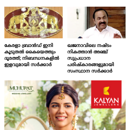
കേരളാ ബ്രാൻഡ് ഇനി
ഖജനാവിലെ നഷ്ടം
കൂടുതൽ കൈയെത്തും
നികത്താൻ അഞ്ച്
ദൂരത്ത്; നിബന്ധനകളിൽ
സുപ്രധാന
ഇളവുമായി സർക്കാർ
പരിഷ്കാരങ്ങളുമായി
സംസ്ഥാന സർക്കാർ