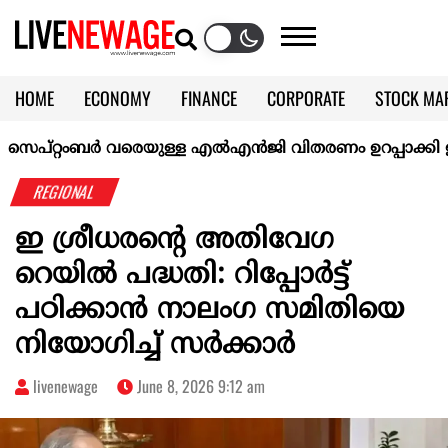
HOME
ECONOMY
FINANCE
CORPORATE
STOCK MA
CALENDAR
KERALA @70
റ്റംബർ വരെയുള്ള എൽഎൻജി വിതരണം ഉറപ്പാക്കി ഇന്ത്യ
REGIONAL
ഇ ശ്രീധരന്റെ അതിവേഗ
റെയിൽ പദ്ധതി: റിപ്പോർട്ട്
പഠിക്കാൻ നാലംഗ സമിതിയെ
നിയോഗിച്ച് സർക്കാർ
livenewage
June 8, 2026 9:12 am