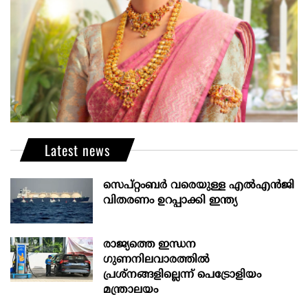
Latest news
സെപ്റ്റംബർ വരെയുള്ള എൽഎൻജി
വിതരണം ഉറപ്പാക്കി ഇന്ത്യ
രാജ്യത്തെ ഇന്ധന
ഗുണനിലവാരത്തില്‍
പ്രശ്‌നങ്ങളില്ലെന്ന് പെട്രോളിയം
മന്ത്രാലയം