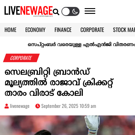
HOME
ECONOMY
FINANCE
CORPORATE
STOCK MA
CALENDAR
KERALA @70
സെപ്റ്റംബർ വരെയുള്ള എൽഎൻജി വിതരണം ഉറപ്പാക്ക
CORPORATE
സെലബ്രിറ്റി ബ്രാൻഡ്
മൂല്യത്തിൽ രാജാവ് ക്രിക്കറ്റ്
താരം വിരാട് കോലി
livenewage
September 26, 2025 10:59 am