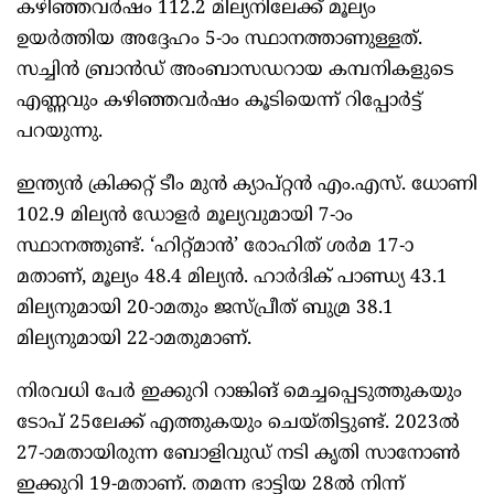
കഴിഞ്ഞവർഷം 112.2 മില്യനിലേക്ക് മൂല്യം
ഉയർത്തിയ അദ്ദേഹം 5-ാം സ്ഥാനത്താണുള്ളത്.
സച്ചിൻ ബ്രാൻഡ് അംബാസഡറായ കമ്പനികളുടെ
എണ്ണവും കഴിഞ്ഞവർഷം കൂടിയെന്ന് റിപ്പോർട്ട്
പറയുന്നു.
ഇന്ത്യൻ ക്രിക്കറ്റ് ടീം മുൻ ക്യാപ്റ്റൻ എം.എസ്. ധോണി
102.9 മില്യൻ ഡോളർ മൂല്യവുമായി 7-ാം
സ്ഥാനത്തുണ്ട്. ‘ഹിറ്റ്മാൻ’ രോഹിത് ശർമ 17-ാ
മതാണ്, മൂല്യം 48.4 മില്യൻ. ഹാർദിക് പാണ്ഡ്യ 43.1
മില്യനുമായി 20-ാമതും ജസ്പ്രീത് ബുമ്ര 38.1
മില്യനുമായി 22-ാമതുമാണ്.
നിരവധി പേർ ഇക്കുറി റാങ്കിങ് മെച്ചപ്പെടുത്തുകയും
ടോപ് 25ലേക്ക് എത്തുകയും ചെയ്തിട്ടുണ്ട്. 2023ൽ
27-ാമതായിരുന്ന ബോളിവുഡ് നടി കൃതി സാനോൺ
ഇക്കുറി 19-മതാണ്. തമന്ന ഭാട്ടിയ 28ൽ നിന്ന്