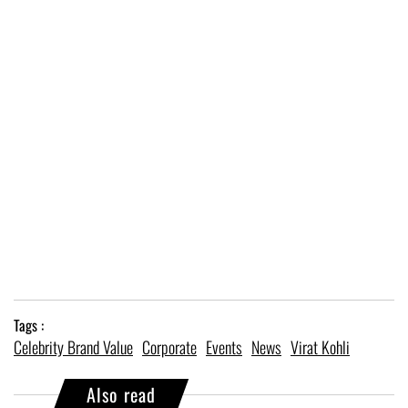
Tags :
Celebrity Brand Value
Corporate
Events
News
Virat Kohli
Also read