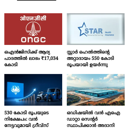
ഒഎന്‍ജിസിക്ക് ആദ്യ
സ്റ്റാർ ഹെൽത്തിന്റെ
പാദത്തില്‍ ലാഭം ₹17,034
അറ്റാദായം 550 കോടി
കോടി
രൂപയായി ഉയർന്നു
530 കോടി രൂപയുടെ
ഒഡിഷയില്‍ വന്‍ എഐ
നിക്ഷേപം: വൻ
ഡാറ്റാ സെന്റര്‍
നേട്ടവുമായി ഗ്രീവ്സ്
സ്ഥാപിക്കാന്‍ അദാനി