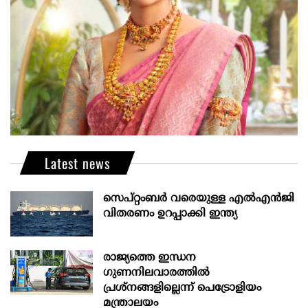
Latest news
സെപ്റ്റംബർ വരെയുള്ള എൽഎൻജി
വിതരണം ഉറപ്പാക്കി ഇന്ത്യ
രാജ്യത്തെ ഇന്ധന
ഗുണനിലവാരത്തില്‍
പ്രശ്‌നങ്ങളില്ലെന്ന് പെട്രോളിയം
മന്ത്രാലയം