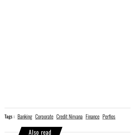
Banking
Corporate
Credit Nirvana
Finance
Perfios
Tags :
Also read