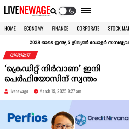
HOME
ECONOMY
FINANCE
CORPORATE
STOCK MA
CALENDAR
KERALA @70
2028 ഓടെ ഇന്ത്യ 5 ട്രില്യണ്‍ ഡോളര്‍ സമ്പദ്വ്യവസ
CORPORATE
‘ക്രെഡിറ്റ് നിർവാണ’ ഇനി
പെർഫിയോസിന് സ്വന്തം
livenewage
March 19, 2025 9:27 am