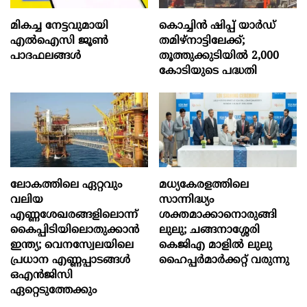
മികച്ച നേട്ടവുമായി
കൊച്ചിന്‍ ഷിപ്പ് യാർഡ്
എൽഐസി ജൂൺ
തമിഴ്നാട്ടിലേക്ക്;
പാദഫലങ്ങൾ
തൂത്തുക്കുടിയിൽ 2,000
കോടിയുടെ പദ്ധതി
ലോകത്തിലെ ഏറ്റവും
മധ്യകേരളത്തിലെ
വലിയ
സാന്നിദ്ധ്യം
എണ്ണശേഖരങ്ങളിലൊന്ന്
ശക്തമാക്കാനൊരുങ്ങി
കൈപ്പിടിയിലൊതുക്കാന്‍
ലുലു; ചങ്ങനാശ്ശേരി
ഇന്ത്യ; വെനസ്വേലയിലെ
കെജിഎ മാളിൽ ലുലു
പ്രധാന എണ്ണപ്പാടങ്ങള്‍
ഹൈപ്പർമാർക്കറ്റ് വരുന്നു
ഒഎന്‍ജിസി
ഏറ്റെടുത്തേക്കും