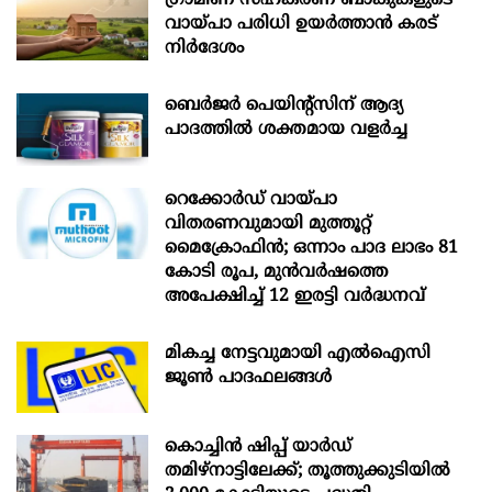
വായ്പാ പരിധി ഉയർത്താൻ കരട്
നിർദേശം
ബെർജർ പെയിന്റ്സിന് ആദ്യ
പാദത്തിൽ ശക്തമായ വളർച്ച
റെക്കോർഡ് വായ്പാ
വിതരണവുമായി മുത്തൂറ്റ്
മൈക്രോഫിൻ; ഒന്നാം പാദ ലാഭം 81
കോടി രൂപ, മുൻവർഷത്തെ
അപേക്ഷിച്ച് 12 ഇരട്ടി വർദ്ധനവ്
മികച്ച നേട്ടവുമായി എൽഐസി
ജൂൺ പാദഫലങ്ങൾ
കൊച്ചിന്‍ ഷിപ്പ് യാർഡ്
തമിഴ്നാട്ടിലേക്ക്; തൂത്തുക്കുടിയിൽ