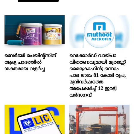
ബെർജർ പെയിന്റ്സിന്
റെക്കോർഡ് വായ്പാ
ആദ്യ പാദത്തിൽ
വിതരണവുമായി മുത്തൂറ്റ്
ശക്തമായ വളർച്ച
മൈക്രോഫിൻ; ഒന്നാം
പാദ ലാഭം 81 കോടി രൂപ,
മുൻവർഷത്തെ
അപേക്ഷിച്ച് 12 ഇരട്ടി
വർദ്ധനവ്