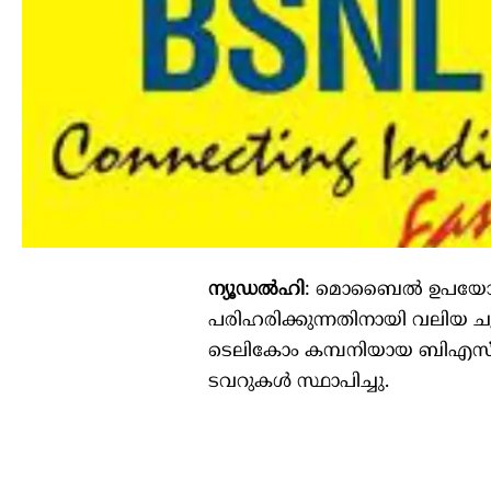
ന്യൂഡൽഹി
: മൊബൈൽ ഉപയോക്താക്
പരിഹരിക്കുന്നതിനായി വലിയ 
ടെലികോം കമ്പനിയായ ബിഎസ്എ
ടവറുകൾ സ്ഥാപിച്ചു.