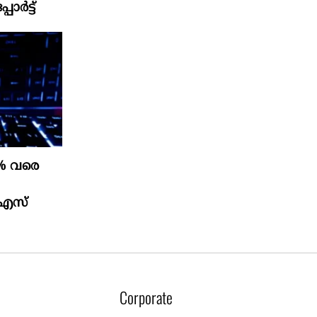
ോർട്ട്
0% വരെ
ു എസ്
Corporate