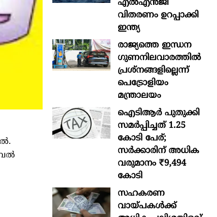
എൽഎൻജി
വിതരണം ഉറപ്പാക്കി
ഇന്ത്യ
രാജ്യത്തെ ഇന്ധന
ഗുണനിലവാരത്തില്‍
പ്രശ്‌നങ്ങളില്ലെന്ന്
പെട്രോളിയം
മന്ത്രാലയം
ഐടിആര്‍ പുതുക്കി
സമർപ്പിച്ചത് 1.25
കോടി പേര്;
എൽ.
സർക്കാരിന് അധിക
ബൈൽ
വരുമാനം ₹9,494
കോടി
സഹകരണ
വായ്പകള്‍ക്ക്