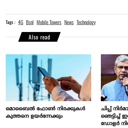
4G
Bsnl
Mobile Towers
News
Technology
Tags :
Also read
മൊബൈല്‍ ഫോണ്‍ നിരക്കുകള്‍
ചിപ്പ് നി
കുത്തനെ ഉയര്‍ന്നേക്കും
ഞെട്ടിച്ച് 
ഡോളർ നിക