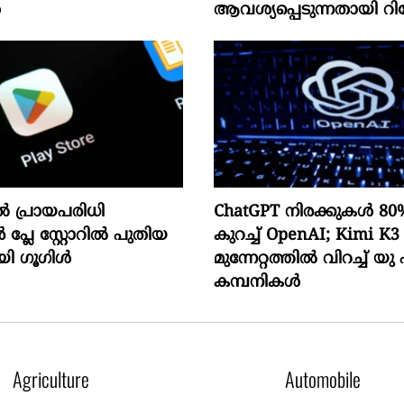
ൾ
ആവശ്യപ്പെടുന്നതായി റിപ്പ
 പ്രായപരിധി
ChatGPT നിരക്കുകൾ 8
ൻ പ്ലേ സ്റ്റോറിൽ പുതിയ
കുറച്ച് OpenAI; Kimi K3
ായി ഗൂഗിൾ
മുന്നേറ്റത്തിൽ വിറച്ച് യ
കമ്പനികൾ
Agriculture
Automobile