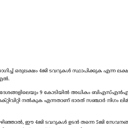
ഗിച്ച് ഒരുലക്ഷം 4ജി ടവറുകൾ സ്ഥാപിക്കുക എന്ന ലക്ഷ്യ
ല്‍.
രപ്രദേശങ്ങളിലെയും 9 കോടിയിൽ അധികം ബി‌എസ്‌എൻ
്റിവിറ്റി നൽകുക എന്നതാണ് ഭാരത് സഞ്ചാര്‍ നിഗം ലിമിറ്
്കഴിഞ്ഞാൽ, ഈ 4ജി ടവറുകൾ ഉടൻ തന്നെ 5ജി സേവനങ്ങ