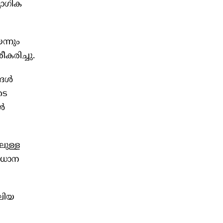
യോഗിക
ന്നും
ീകരിച്ചു.
്ങൾ
ടെ
ൾ
ുള്ള
രധാന
ലിയ