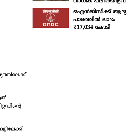
അധിക പലിശയിളവ്
ഒഎന്‍ജിസിക്ക് ആദ്യ
പാദത്തില്‍ ലാഭം
₹17,034 കോടി
ത്തിലേക്ക്
‌എൽ
റഡിന്‍റെ
ളിലേക്ക്