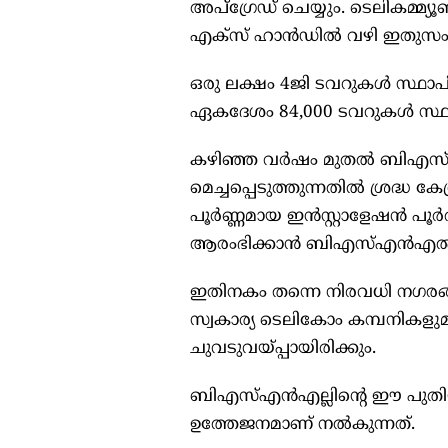
അപ്‌ഗ്രേഡ് ചെയ്യും. ടെലികമ്
എക്‌സ് ഹാൻഡിൽ വഴി ഇതുസംബന്ധി
ഒരു ലക്ഷം 4ജി ടവറുകള്‍ സ്ഥാ
ഏകദേശം 84,000 ടവറുകൾ സ്ഥാപിച്
കഴിഞ്ഞ വർഷം മുതൽ ബി‌എസ്‌എ
മെച്ചപ്പെടുത്തുന്നതിൽ ശ്രദ്ധ കേന
പൂർണ്ണമായ ഇൻസ്റ്റാളേഷൻ പൂ
ആരംഭിക്കാൻ ബിഎസ്എൻഎൽ പദ
ഇതിനകം തന്നെ നിരവധി നഗരങ്
സ്വകാര്യ ടെലികോം കമ്പനികളു
ചുവടുവയ്പ്പായിരിക്കും.
ബി‌എസ്‌എൻ‌എല്ലിന്‍റെ ഈ പുത
ഉത്തേജനമാണ് നൽകുന്നത്.