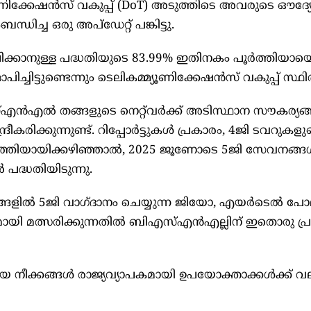
മ്യൂണിക്കേഷൻസ് വകുപ്പ് (DoT) അടുത്തിടെ അവരുടെ ഔദ്
ച്ച ഒരു അപ്‌ഡേറ്റ് പങ്കിട്ടു.
പിക്കാനുള്ള പദ്ധതിയുടെ 83.99% ഇതിനകം പൂർത്തിയായെ
ചിട്ടുണ്ടെന്നും ടെലികമ്മ്യൂണിക്കേഷൻസ് വകുപ്പ് സ്ഥിര
ൻ‌എൽ തങ്ങളുടെ നെറ്റ്‌വർക്ക് അടിസ്ഥാന സൗകര്യങ
്ദ്രീകരിക്കുന്നുണ്ട്. റിപ്പോർട്ടുകൾ പ്രകാരം, 4ജി ടവറുകളു
ർത്തിയായിക്കഴിഞ്ഞാൽ, 2025 ജൂണോടെ 5ജി സേവനങ്ങ
്ധതിയിടുന്നു.
ങളിൽ 5ജി വാഗ്ദാനം ചെയ്യുന്ന ജിയോ, എയർടെൽ പോല
മായി മത്സരിക്കുന്നതിൽ ബിഎസ്എൻഎല്ലിന് ഇതൊരു പ്
ിയ നീക്കങ്ങൾ രാജ്യവ്യാപകമായി ഉപയോക്താക്കൾക്ക് വ