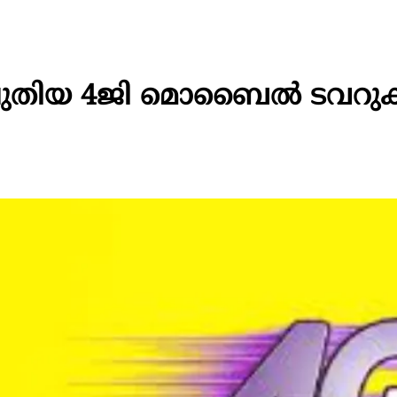
0 പുതിയ 4ജി മൊബൈൽ ടവറ