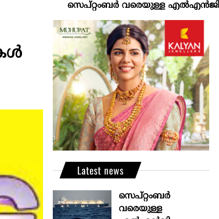
സെപ്റ്റംബർ വരെയുള്ള എൽഎൻജി വിതരണം ഉ
ുകൾ
Latest news
സെപ്റ്റംബർ
വരെയുള്ള