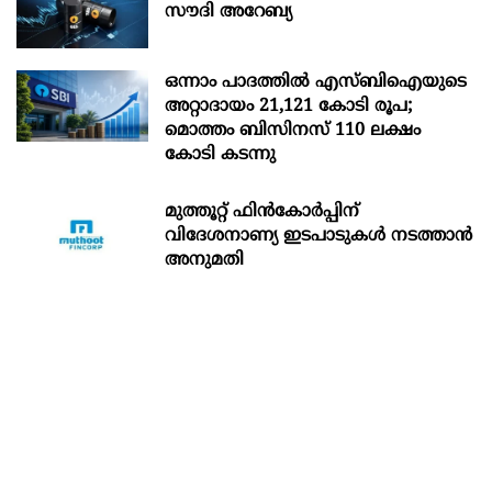
സൗദി അറേബ്യ
ഒന്നാം പാദത്തിൽ എസ്ബിഐയുടെ
അറ്റാദായം 21,121 കോടി രൂപ;
മൊത്തം ബിസിനസ് 110 ലക്ഷം
കോടി കടന്നു
മുത്തൂറ്റ് ഫിൻകോർപ്പിന്
വിദേശനാണ്യ ഇടപാടുകൾ നടത്താൻ
അനുമതി