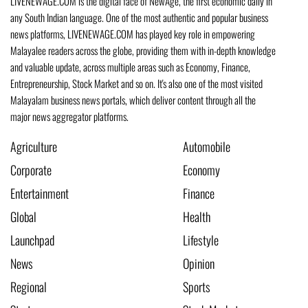
LIVENEWAGE.COM is the digital face of NewAge, the first economic daily in
any South Indian language. One of the most authentic and popular business
news platforms, LIVENEWAGE.COM has played key role in empowering
Malayalee readers across the globe, providing them with in-depth knowledge
and valuable update, across multiple areas such as Economy, Finance,
Entrepreneurship, Stock Market and so on. It's also one of the most visited
Malayalam business news portals, which deliver content through all the
major news aggregator platforms.
Agriculture
Automobile
Corporate
Economy
Entertainment
Finance
Global
Health
Launchpad
Lifestyle
News
Opinion
Regional
Sports