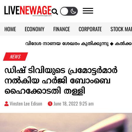
HOME
ECONOMY
FINANCE
CORPORATE
STOCK MA
CALENDAR
KERALA @70
വിദേശ നാണയ ശേഖരം കുതിക്കുന്നു
◆
കല്‍ക്കരിയില
NEWS
ഡിഷ് ടിവിയുടെ പ്രമോട്ടർമാർ
നൽകിയ ഹർജി ബോംബെ
ഹൈക്കോടതി തള്ളി
Vinsten Lee Edison
June 18, 2022 9:25 am