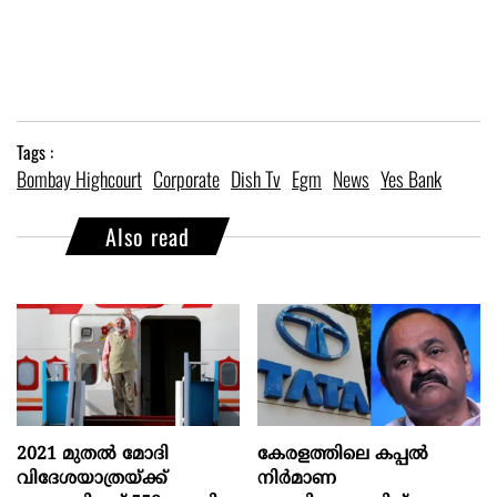
Tags :
Bombay Highcourt
Corporate
Dish Tv
Egm
News
Yes Bank
Also read
2021 മുതൽ മോദി
കേരളത്തിലെ കപ്പൽ
വിദേശയാത്രയ്ക്ക്
നിർമാണ