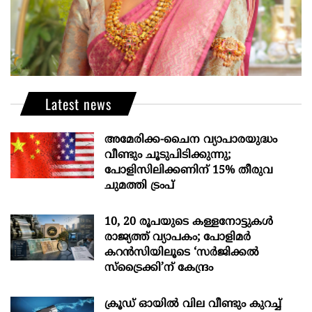
Latest news
അമേരിക്ക-ചൈന വ്യാപാരയുദ്ധം
വീണ്ടും ചൂടുപിടിക്കുന്നു;
പോളിസിലിക്കണിന് 15% തീരുവ
ചുമത്തി ട്രംപ്
10, 20 രൂപയുടെ കള്ളനോട്ടുകൾ
രാജ്യത്ത് വ്യാപകം; പോളിമർ
കറൻസിയിലൂടെ ‘സർജിക്കൽ
സ്ട്രെെക്കി’ന് കേന്ദ്രം
ക്രൂഡ് ഓയിൽ വില വീണ്ടും കുറച്ച്