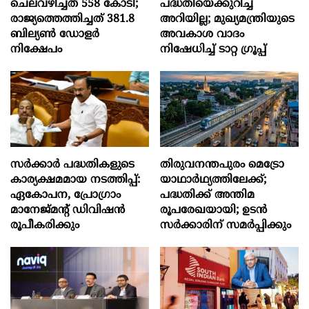
ചെലവഴിച്ചത് 558 കോടി;
പദ്ധതിയെക്കുറിച്ച്
രാജ്യത്തെത്തിച്ചത് 381.8
അറിയില്ല; മുഖ്യമന്ത്രിയുടെ
ബില്യൺ ഡോളർ
അവകാശ വാദം
നിക്ഷേപം
നിഷേധിച്ച് ടാറ്റ ഗ്രൂപ്പ്
സര്‍ക്കാര്‍ പദ്ധതികളുടെ
തിരുവനന്തപുരം മെട്രോ
കാര്യക്ഷമമായ നടത്തിപ്പ്:
യാഥാർഥ്യത്തിലേക്ക്;
ഏകോപന, പ്രോഗ്രാം
പദ്ധതിക്ക് അന്തിമ
മാനേജ്മന്‍റ് ഡിവിഷന്‍
രൂപരേഖയായി; ഉടൻ
രൂപീകരിക്കും
സർക്കാരിന് സമർപ്പിക്കും