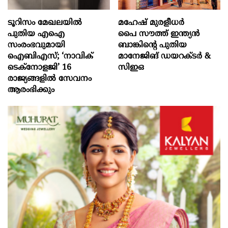
ടൂറിസം മേഖലയിൽ
മഹേഷ് മുരളീധർ
പുതിയ എഐ
പൈ സൗത്ത് ഇന്ത്യൻ
സംരംഭവുമായി
ബാങ്കിന്റെ പുതിയ
ഐബിഎസ്; ‘നാവിക്
മാനേജിങ് ഡയറക്ടർ &
ടെക്‌നോളജി’ 16
സിഇഒ
രാജ്യങ്ങളിൽ സേവനം
ആരംഭിക്കും