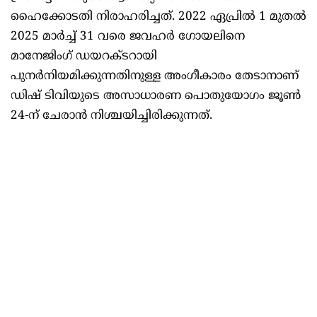
ഹൈക്കോടതി നിരാഹരിച്ചത്. 2022 ഏപ്രിൽ 1 മുതൽ
2025 മാർച്ച് 31 വരെ ജവഹർ ഗോയലിനെ
മാനേജിംഗ് ഡയറക്‌ടറായി
പുനർനിയമിക്കുന്നതിനുള്ള അംഗീകാരം തേടാനാണ്
ഡിഷ് ടിവിയുടെ അസാധാരണ പൊതുയോഗം ജൂൺ
24-ന് ചേരാൻ നിശ്ചയിച്ചിരിക്കുന്നത്.