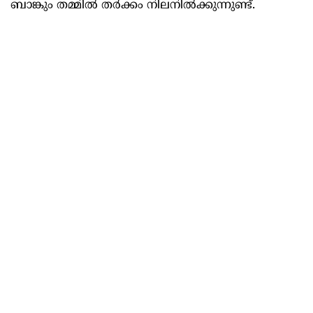
ബാങ്കും തമ്മിൽ തർക്കം നിലനിൽക്കുന്നുണ്ട്.