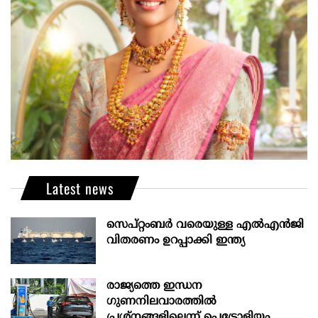
Latest news
സെപ്റ്റംബർ വരെയുള്ള എൽഎൻജി
വിതരണം ഉറപ്പാക്കി ഇന്ത്യ
രാജ്യത്തെ ഇന്ധന
ഗുണനിലവാരത്തില്‍
പ്രശ്‌നങ്ങളില്ലെന്ന് പെട്രോളിയം