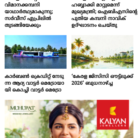
വിമാനക്കമ്പനി
ഹബ്ബാക്കി മാറ്റുമെന്ന്
യാഥാര്‍ത്ഥ്യമാകുന്നു;
മുഖ്യമന്ത്രി; ഐബിഎസിന്റെ
സര്‍വീസ് ഏപ്രിലില്‍
പുതിയ കമ്പനി നാവിക്
തുടങ്ങിയേക്കും
ഉദ്ഘാടനം ചെയ്തു
കാ​ര്‍​ബ​ണ്‍ ക്രെ​ഡി​റ്റ് നേ​ടു​
‘കേരള ജിസിസി ഔട്ട്ലുക്ക്
ന്ന ആ​ദ്യ വാ​ട്ട​ര്‍ മെ​ട്രോ​യാ​
2026’ ബുധനാഴ്ച്ച
യി കൊ​ച്ചി വാ​ട്ട​ര്‍ മെ​ട്രോ