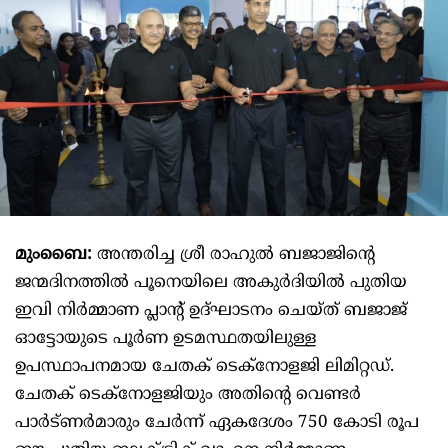
മുംബൈ:
അന്തരിച്ച ശ്രീ രാഹുൽ ബജാജിന്റെ
ജന്മദിനത്തിൽ പൂനെയിലെ അകുർദിയിൽ പുതിയ
ഇവി നിർമ്മാണ പ്ലാന്റ് ഉദ്ഘാടനം ചെയ്ത് ബജാജ്
ഓട്ടോയുടെ പൂർണ ഉടമസ്ഥതയിലുള്ള
ഉപസ്ഥാപനമായ ചേതക് ടെക്നോളജി ലിമിറ്റഡ്.
ചേതക് ടെക്നോളജിയും അതിന്റെ വെണ്ടർ
പാർട്ണർമാരും ചേർന്ന് ഏകദേശം 750 കോടി രൂപ