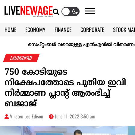
HOME
ECONOMY
FINANCE
CORPORATE
STOCK MA
CALENDAR
KERALA @70
സെപ്റ്റംബർ വരെയുള്ള എൽഎൻജി വിതരണം ഉറപ്പാക്
LAUNCHPAD
750 കോടിയുടെ
നിക്ഷേപത്തോടെ പുതിയ ഇവി
നിർമ്മാണ പ്ലാന്റ് ആരംഭിച്ച്
ബജാജ്
Vinsten Lee Edison
June 11, 2022 3:50 am