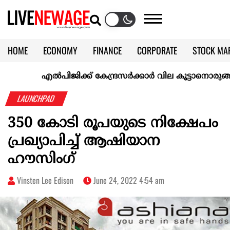
HOME
ECONOMY
FINANCE
CORPORATE
STOCK MA
CALENDAR
KERALA @70
എല്‍പിജിക്ക് കേന്ദ്രസർക്കാർ വില കൂട്ടാനൊരുങ്ങുന്നുവെന്
LAUNCHPAD
350 കോടി രൂപയുടെ നിക്ഷേപം
പ്രഖ്യാപിച്ച് ആഷിയാന
ഹൗസിംഗ്
Vinsten Lee Edison
June 24, 2022 4:54 am