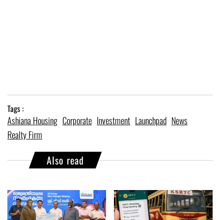
Tags :
Ashiana Housing
Corporate
Investment
Launchpad
News
Realty Firm
Also read