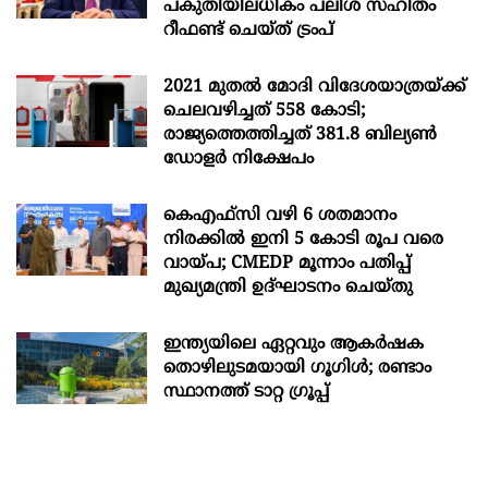
പകുതിയിലധികം പലിശ സഹിതം
റീഫണ്ട് ചെയ്ത് ട്രംപ്
2021 മുതൽ മോദി വിദേശയാത്രയ്ക്ക്
ചെലവഴിച്ചത് 558 കോടി;
രാജ്യത്തെത്തിച്ചത് 381.8 ബില്യൺ
ഡോളർ നിക്ഷേപം
കെഎഫ്സി വഴി 6 ശതമാനം
നിരക്കിൽ ഇനി 5 കോടി രൂപ വരെ
വായ്പ; CMEDP മൂന്നാം പതിപ്പ്
മുഖ്യമന്ത്രി ഉദ്ഘാടനം ചെയ്തു
ഇന്ത്യയിലെ ഏറ്റവും ആകര്‍ഷക
തൊഴിലുടമയായി ഗൂഗിള്‍; രണ്ടാം
സ്ഥാനത്ത് ടാറ്റ ഗ്രൂപ്പ്