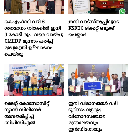
കെഎഫ്സി വഴി 6
ഇനി വാട്‌സ്ആപ്പിലൂടെ
ശതമാനം നിരക്കിൽ ഇനി
KSRTC ടിക്കറ്റ് ബുക്ക്
5 കോടി രൂപ വരെ വായ്പ;
ചെയ്യാം!
CMEDP മൂന്നാം പതിപ്പ്
മുഖ്യമന്ത്രി ഉദ്ഘാടനം
ചെയ്തു
ലൈറ്റ് കോമ്പോസിറ്റ്
ഇനി വിമാനങ്ങള്‍ വഴി
ഗ്യാസ് സിലിണ്ടർ
ടൂറിസം വളരും;
അവതരിപ്പിച്ച്
വിനോദസഞ്ചാര
ബിപിസിഎൽ
മന്ത്രാലയവും
ഇന്‍ഡിഗോയും