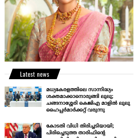
Latest news
മധ്യകേരളത്തിലെ സാന്നിദ്ധ്യം
ശക്തമാക്കാനൊരുങ്ങി ലുലു;
ചങ്ങനാശ്ശേരി കെജിഎ മാളിൽ ലുലു
ഹൈപ്പർമാർക്കറ്റ് വരുന്നു
കോടതി വിധി തിരിച്ചടിയായി;
പിരിച്ചെടുത്ത താരിഫിന്‍റെ