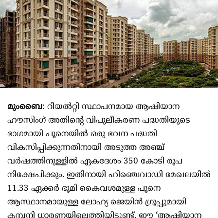
മുംബൈ
: റിയൽറ്റി സ്ഥാപനമായ ആഷിയാന
ഹൗസിംഗ് അതിന്റെ വിപുലീകരണ പദ്ധതിയുടെ
ഭാഗമായി പൂനെയിൽ ഒരു ഭവന പദ്ധതി
വികസിപ്പിക്കുന്നതിനായി അടുത്ത അഞ്ച്
വർഷത്തിനുള്ളിൽ ഏകദേശം 350 കോടി രൂപ
നിക്ഷേപിക്കും. ഇതിനായി ഹിഞ്ചെവാഡി മേഖലയിൽ
11.33 ഏക്കർ ഭൂമി കൈവശമുള്ള പൂനെ
ആസ്ഥാനമായുള്ള ലോഹ്യ ജെയിൻ ഗ്രൂപ്പുമായി
കമ്പനി ധാരണയിലെത്തിയിട്ടുണ്ട്. ഈ ‘ആഷിയാന