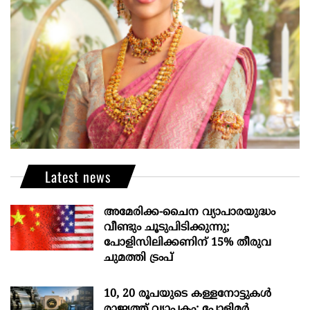
Latest news
അമേരിക്ക-ചൈന വ്യാപാരയുദ്ധം
വീണ്ടും ചൂടുപിടിക്കുന്നു;
പോളിസിലിക്കണിന് 15% തീരുവ
ചുമത്തി ട്രംപ്
10, 20 രൂപയുടെ കള്ളനോട്ടുകൾ
രാജ്യത്ത് വ്യാപകം; പോളിമർ