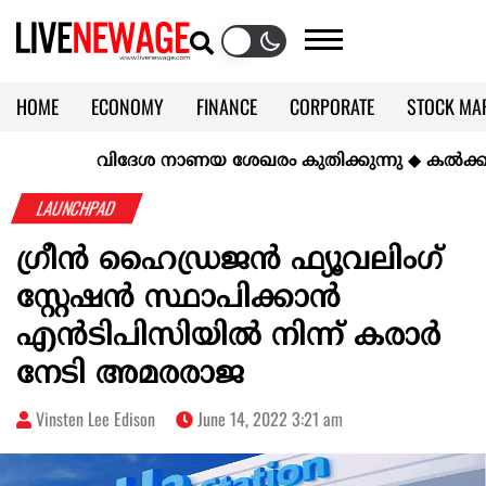
HOME
ECONOMY
FINANCE
CORPORATE
STOCK MA
CALENDAR
KERALA @70
വിദേശ നാണയ ശേഖരം കുതിക്കുന്നു
◆
കല്‍ക്കരിയില
LAUNCHPAD
ഗ്രീൻ ഹൈഡ്രജൻ ഫ്യൂവലിംഗ്
സ്റ്റേഷൻ സ്ഥാപിക്കാൻ
എൻടിപിസിയിൽ നിന്ന് കരാർ
നേടി അമരരാജ
Vinsten Lee Edison
June 14, 2022 3:21 am