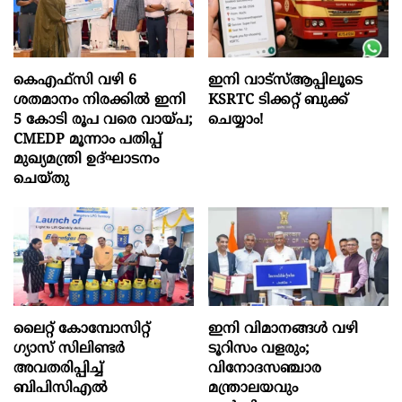
കെഎഫ്സി വഴി 6
ഇനി വാട്‌സ്ആപ്പിലൂടെ
ശതമാനം നിരക്കിൽ ഇനി
KSRTC ടിക്കറ്റ് ബുക്ക്
5 കോടി രൂപ വരെ വായ്പ;
ചെയ്യാം!
CMEDP മൂന്നാം പതിപ്പ്
മുഖ്യമന്ത്രി ഉദ്ഘാടനം
ചെയ്തു
ലൈറ്റ് കോമ്പോസിറ്റ്
ഇനി വിമാനങ്ങള്‍ വഴി
ഗ്യാസ് സിലിണ്ടർ
ടൂറിസം വളരും;
അവതരിപ്പിച്ച്
വിനോദസഞ്ചാര
ബിപിസിഎൽ
മന്ത്രാലയവും