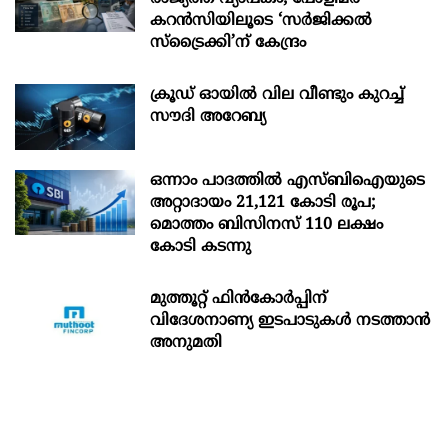
കറൻസിയിലൂടെ ‘സർജിക്കൽ
സ്ട്രെെക്കി’ന് കേന്ദ്രം
ക്രൂഡ് ഓയിൽ വില വീണ്ടും കുറച്ച്
സൗദി അറേബ്യ
ഒന്നാം പാദത്തിൽ എസ്ബിഐയുടെ
അറ്റാദായം 21,121 കോടി രൂപ;
മൊത്തം ബിസിനസ് 110 ലക്ഷം
കോടി കടന്നു
മുത്തൂറ്റ് ഫിൻകോർപ്പിന്
വിദേശനാണ്യ ഇടപാടുകൾ നടത്താൻ
അനുമതി