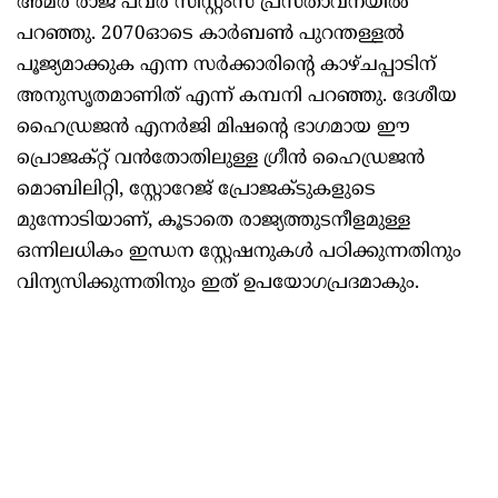
അമര രാജ പവർ സിസ്റ്റംസ് പ്രസ്താവനയിൽ
പറഞ്ഞു. 2070ഓടെ കാർബൺ പുറന്തള്ളൽ
പൂജ്യമാക്കുക എന്ന സർക്കാരിന്റെ കാഴ്ചപ്പാടിന്
അനുസൃതമാണിത് എന്ന് കമ്പനി പറഞ്ഞു. ദേശീയ
ഹൈഡ്രജൻ എനർജി മിഷന്റെ ഭാഗമായ ഈ
പ്രൊജക്റ്റ് വൻതോതിലുള്ള ഗ്രീൻ ഹൈഡ്രജൻ
മൊബിലിറ്റി, സ്റ്റോറേജ് പ്രോജക്ടുകളുടെ
മുന്നോടിയാണ്, കൂടാതെ രാജ്യത്തുടനീളമുള്ള
ഒന്നിലധികം ഇന്ധന സ്റ്റേഷനുകൾ പഠിക്കുന്നതിനും
വിന്യസിക്കുന്നതിനും ഇത് ഉപയോഗപ്രദമാകും.