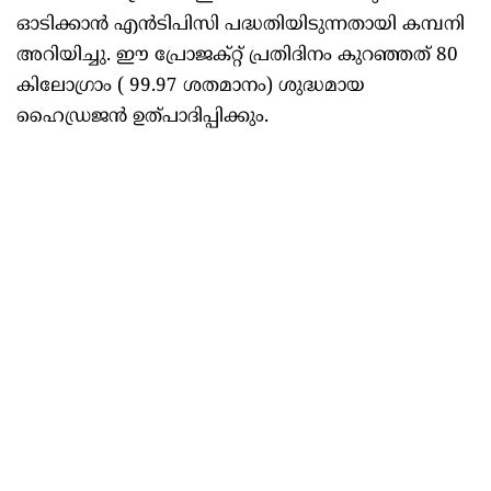
ഓടിക്കാൻ എൻടിപിസി പദ്ധതിയിടുന്നതായി കമ്പനി
അറിയിച്ചു. ഈ പ്രോജക്റ്റ് പ്രതിദിനം കുറഞ്ഞത് 80
കിലോഗ്രാം ( 99.97 ശതമാനം) ശുദ്ധമായ
ഹൈഡ്രജൻ ഉത്പാദിപ്പിക്കും.