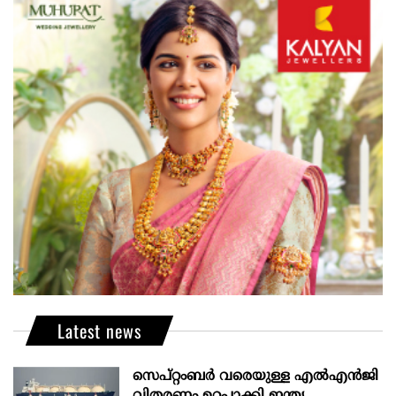
Latest news
സെപ്റ്റംബർ വരെയുള്ള എൽഎൻജി
വിതരണം ഉറപ്പാക്കി ഇന്ത്യ