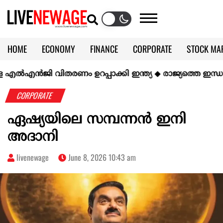
HOME
ECONOMY
FINANCE
CORPORATE
STOCK MA
CALENDAR
KERALA @70
ൻജി വിതരണം ഉറപ്പാക്കി ഇന്ത്യ
◆
രാജ്യത്തെ ഇന്ധന ഗുണന
CORPORATE
ഏഷ്യയിലെ സമ്പന്നൻ ഇനി
അദാനി
livenewage
June 8, 2026 10:43 am