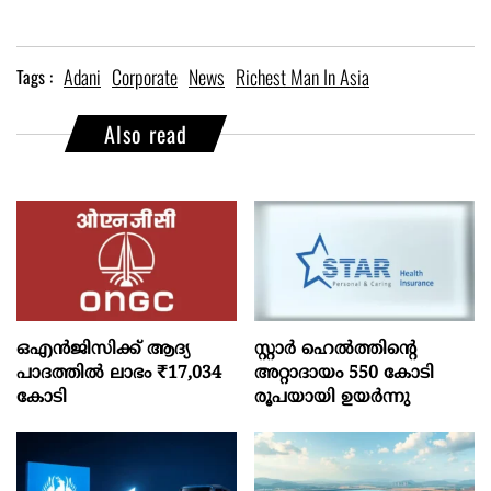
Adani
Corporate
News
Richest Man In Asia
Tags :
Also read
ഒഎന്‍ജിസിക്ക് ആദ്യ
സ്റ്റാർ ഹെൽത്തിന്റെ
പാദത്തില്‍ ലാഭം ₹17,034
അറ്റാദായം 550 കോടി
കോടി
രൂപയായി ഉയർന്നു