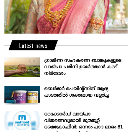
Latest news
ഗ്രാമീണ സഹകരണ ബാങ്കുകളുടെ
വായ്പാ പരിധി ഉയർത്താൻ കരട്
നിർദേശം
ബെർജർ പെയിന്റ്സിന് ആദ്യ
പാദത്തിൽ ശക്തമായ വളർച്ച
റെക്കോർഡ് വായ്പാ
വിതരണവുമായി മുത്തൂറ്റ്
മൈക്രോഫിൻ; ഒന്നാം പാദ ലാഭം 81