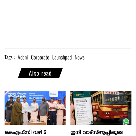
Adani
Corporate
Launchpad
News
Tags :
Also read
കെഎഫ്സി വഴി 6
ഇനി വാട്‌സ്ആപ്പിലൂടെ