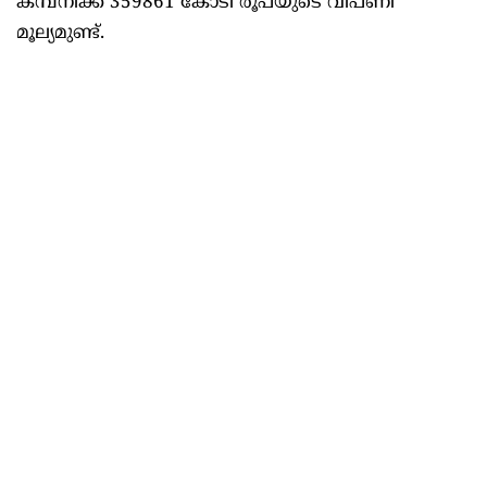
കമ്പനിക്ക് 359861 കോടി രൂപയുടെ വിപണി
മൂല്യമുണ്ട്.