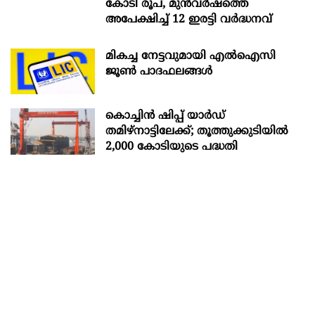
കോടി രൂപ, മുൻവർഷത്തെ
അപേക്ഷിച്ച് 12 ഇരട്ടി വർദ്ധനവ്
മികച്ച നേട്ടവുമായി എൽഐസി
ജൂൺ പാദഫലങ്ങൾ
കൊച്ചിന്‍ ഷിപ്പ് യാർഡ്
തമിഴ്നാട്ടിലേക്ക്; തൂത്തുക്കുടിയിൽ
2,000 കോടിയുടെ പദ്ധതി