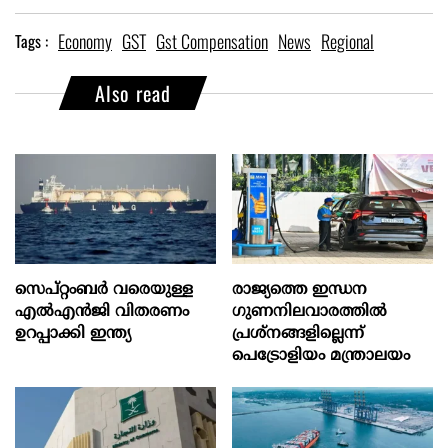
Economy
GST
Gst Compensation
News
Regional
Tags :
Also read
സെപ്റ്റംബർ വരെയുള്ള
രാജ്യത്തെ ഇന്ധന
എൽഎൻജി വിതരണം
ഗുണനിലവാരത്തില്‍
ഉറപ്പാക്കി ഇന്ത്യ
പ്രശ്‌നങ്ങളില്ലെന്ന്
പെട്രോളിയം മന്ത്രാലയം