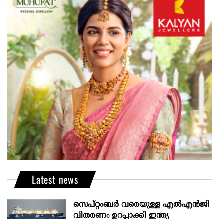
Latest news
സെപ്റ്റംബർ വരെയുള്ള എൽഎൻജി
വിതരണം ഉറപ്പാക്കി ഇന്ത്യ