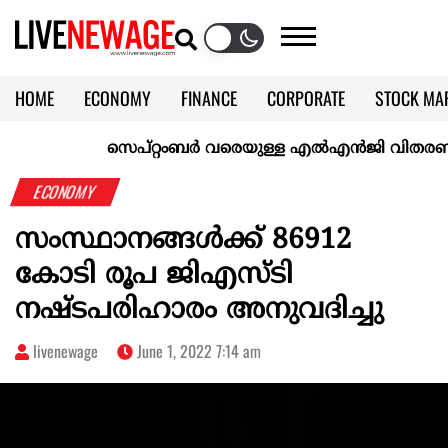
HOME
ECONOMY
FINANCE
CORPORATE
STOCK MA
CALENDAR
KERALA @70
സെപ്റ്റംബർ വരെയുള്ള എൽഎൻജി വിതരണം ഉറപ്പാക
ECONOMY
സംസ്ഥാനങ്ങൾക്ക് 86912
കോടി രൂപ ജിഎസ്ടി
നഷ്ടപരിഹാരം അനുവദിച്ചു
livenewage
June 1, 2022 7:14 am