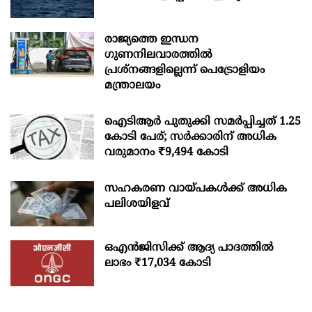
രാജ്യത്തെ ഇന്ധന
ഗുണനിലവാരത്തില്‍
പ്രശ്‌നങ്ങളില്ലെന്ന് പെട്രോളിയം
മന്ത്രാലയം
ഐടിആര്‍ പുതുക്കി സമർപ്പിച്ചത് 1.25
കോടി പേര്; സർക്കാരിന് അധിക
വരുമാനം ₹9,494 കോടി
സഹകരണ വായ്പകള്‍ക്ക് അധിക
പലിശയിളവ്
ഒഎന്‍ജിസിക്ക് ആദ്യ പാദത്തില്‍
ലാഭം ₹17,034 കോടി