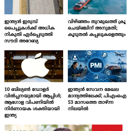
ഇന്ത്യൻ ഇരുമ്പ്
വിഴിഞ്ഞം തുറമുഖത്ത് ക്രൂ
പൈപ്പുകൾക്ക് അധിക
ചെയ്ഞ്ചിന് അനുമതി;
നികുതി ഏർപ്പെടുത്തി
കൂടുതൽ കപ്പലുകളെത്തും
സൗദി അറേബ്യ
10 ബില്യൺ ഡോളർ
ഇന്ത്യൻ സേവന മേഖല
വിൽപ്പനയുമായി ആപ്പിൾ;
മാന്ദ്യത്തിലേക്ക്; പിഎംഐ
ആഗോള വിപണിയിൽ
53 മാസത്തെ താഴ്ന്ന
നിർണായക ശക്തിയായി
നിലയില്‍
ഇന്ത്യ