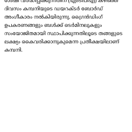
ശേഷി വർദ്ധിപ്പിക്കുന്നതിന് (എംടിപിഎ) കഴിഞ്ഞ
ദിവസം കമ്പനിയുടെ ഡയറക്ടർ ബോർഡ്
അംഗീകാരം നൽകിയിരുന്നു. ഗ്രൈൻഡിംഗ്
ഉപകരണങ്ങളും ബൾക്ക് ടെർമിനലുകളും
സംയോജിതമായി സ്ഥാപിക്കുന്നതിലൂടെ തങ്ങളുടെ
ലക്ഷ്യം കൈവരിക്കാനുകുമെന്ന പ്രതീക്ഷയിലാണ്
കമ്പനി.