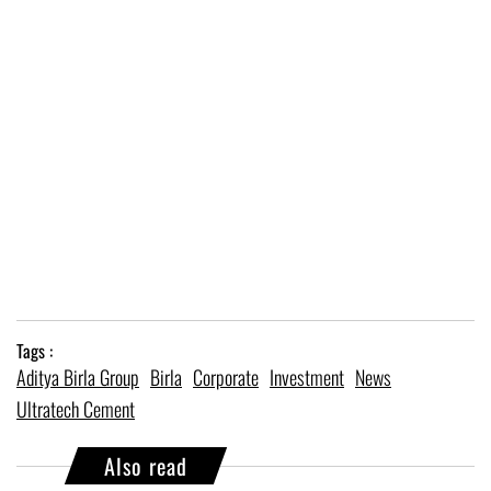
Tags :
Aditya Birla Group
Birla
Corporate
Investment
News
Ultratech Cement
Also read