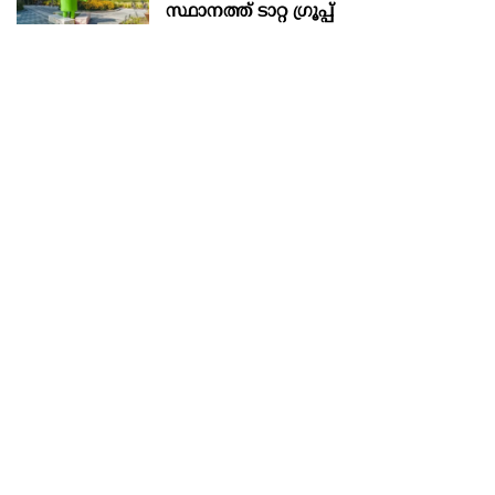
സ്ഥാനത്ത് ടാറ്റ ഗ്രൂപ്പ്