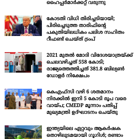
ഹൈപ്പർമാർക്കറ്റ് വരുന്നു
കോടതി വിധി തിരിച്ചടിയായി;
പിരിച്ചെടുത്ത താരിഫിന്‍റെ
പകുതിയിലധികം പലിശ സഹിതം
റീഫണ്ട് ചെയ്ത് ട്രംപ്
2021 മുതൽ മോദി വിദേശയാത്രയ്ക്ക്
ചെലവഴിച്ചത് 558 കോടി;
രാജ്യത്തെത്തിച്ചത് 381.8 ബില്യൺ
ഡോളർ നിക്ഷേപം
കെഎഫ്സി വഴി 6 ശതമാനം
നിരക്കിൽ ഇനി 5 കോടി രൂപ വരെ
വായ്പ; CMEDP മൂന്നാം പതിപ്പ്
മുഖ്യമന്ത്രി ഉദ്ഘാടനം ചെയ്തു
ഇന്ത്യയിലെ ഏറ്റവും ആകര്‍ഷക
തൊഴിലുടമയായി ഗൂഗിള്‍; രണ്ടാം