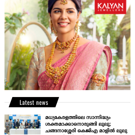
Latest news
മധ്യകേരളത്തിലെ സാന്നിദ്ധ്യം
ശക്തമാക്കാനൊരുങ്ങി ലുലു;
ചങ്ങനാശ്ശേരി കെജിഎ മാളിൽ ലുലു