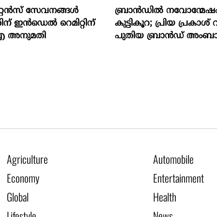
റ്റന്‍സ് സേവനങ്ങള്‍
ബ്രാൻഡിൽ നവോന്മേഷം ന
ന് ഇന്‍ഡെല്‍ റെമിറ്റിന്
കുട്ടികൂറ; പ്രിയ പ്രകാശ് 
 അനുമതി
പുതിയ ബ്രാൻഡ് അംബ
Agriculture
Automobile
Economy
Entertainment
Global
Health
Lifestyle
News