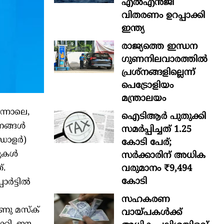
എൽഎൻജി
വിതരണം ഉറപ്പാക്കി
ഇന്ത്യ
രാജ്യത്തെ ഇന്ധന
ഗുണനിലവാരത്തില്‍
പ്രശ്‌നങ്ങളില്ലെന്ന്
പെട്രോളിയം
മന്ത്രാലയം
ന്നാലെ,
ഐടിആര്‍ പുതുക്കി
്നങ്ങൾ
സമർപ്പിച്ചത് 1.25
ി ഡോളർ)
കോടി പേര്;
്ടുകൾ
സർക്കാരിന് അധിക
വരുമാനം ₹9,494
്.
കോടി
ോർട്ടിൽ
സഹകരണ
ാണു മസ്ക്
വായ്പകള്‍ക്ക്