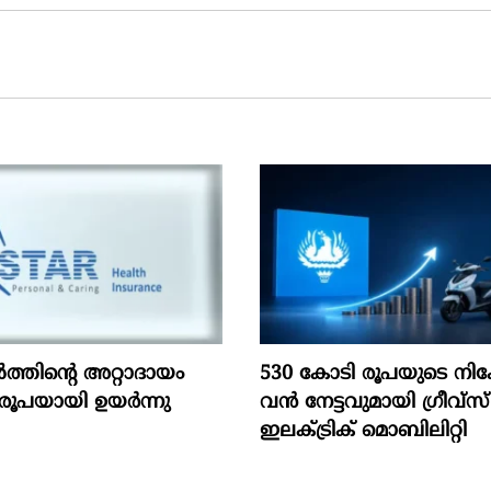
ൽത്തിന്റെ അറ്റാദായം
530 കോടി രൂപയുടെ നിക
രൂപയായി ഉയർന്നു
വൻ നേട്ടവുമായി ഗ്രീവ്സ്
ഇലക്ട്രിക് മൊബിലിറ്റി