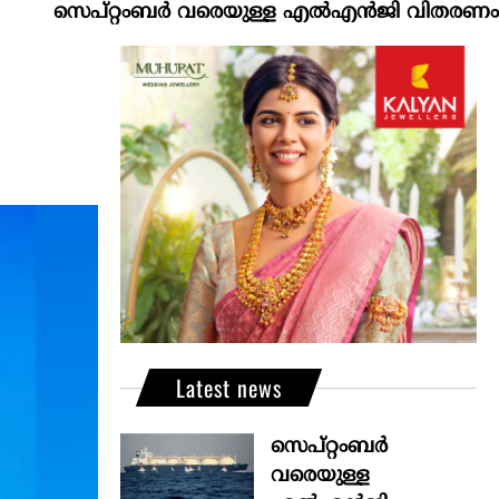
സെപ്റ്റംബർ വരെയുള്ള എൽഎൻജി വിതരണം ഉറപ്പാക
Latest news
സെപ്റ്റംബർ
വരെയുള്ള