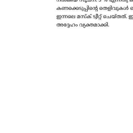
നൽകിയ സൂചന. 5 % എന്നതു കമ്പന
കണക്കെടുപ്പിന്റെ തെളിവുകൾ ക
ഇന്നലെ മസ്ക് ട്വീറ്റ് ചെയ്തത്
അദ്ദേഹം വ്യക്തമാക്കി.