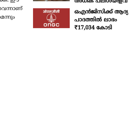
ക്കി. ഈ
അധിക പലിശയിളവ്
വെന്നാണ്
ഒഎന്‍ജിസിക്ക് ആദ്യ
െന്നും
പാദത്തില്‍ ലാഭം
₹17,034 കോടി