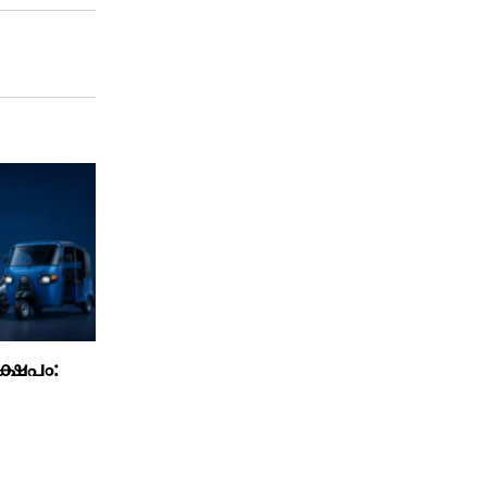
്ഷേപം: