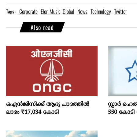
Corporate
Elon Musk
Global
News
Technology
Twitter
Tags :
Also read
ഒഎന്‍ജിസിക്ക് ആദ്യ പാദത്തില്‍
സ്റ്റാർ ഹെ
ലാഭം ₹17,034 കോടി
550 കോടി 