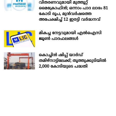
വിതരണവുമായി മുത്തൂറ്റ്
മൈക്രോഫിൻ; ഒന്നാം പാദ ലാഭം 81
കോടി രൂപ, മുൻവർഷത്തെ
അപേക്ഷിച്ച് 12 ഇരട്ടി വർദ്ധനവ്
മികച്ച നേട്ടവുമായി എൽഐസി
ജൂൺ പാദഫലങ്ങൾ
കൊച്ചിന്‍ ഷിപ്പ് യാർഡ്
തമിഴ്നാട്ടിലേക്ക്; തൂത്തുക്കുടിയിൽ
2,000 കോടിയുടെ പദ്ധതി