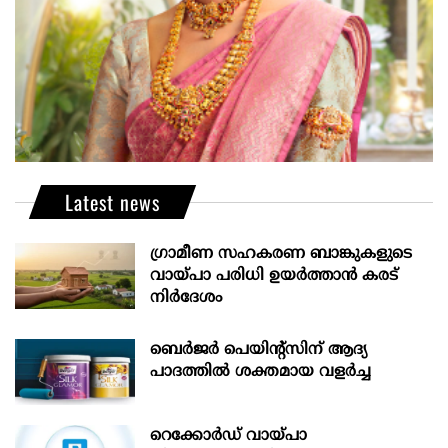
Latest news
ഗ്രാമീണ സഹകരണ ബാങ്കുകളുടെ
വായ്പാ പരിധി ഉയർത്താൻ കരട്
നിർദേശം
ബെർജർ പെയിന്റ്സിന് ആദ്യ
പാദത്തിൽ ശക്തമായ വളർച്ച
റെക്കോർഡ് വായ്പാ