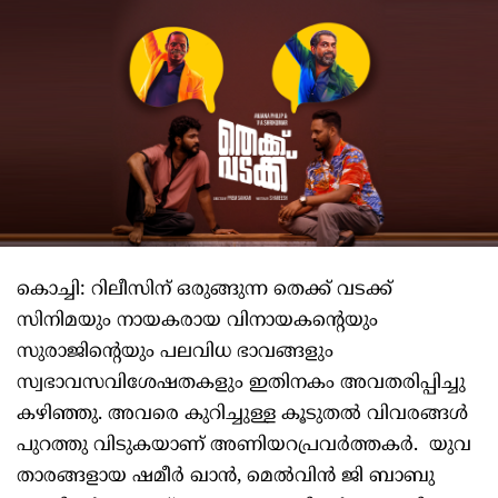
കൊച്ചി: റിലീസിന് ഒരുങ്ങുന്ന തെക്ക് വടക്ക്
സിനിമയും നായകരായ വിനായകന്റെയും
സുരാജിന്റെയും പലവിധ ഭാവങ്ങളും
സ്വഭാവസവിശേഷതകളും ഇതിനകം അവതരിപ്പിച്ചു
കഴിഞ്ഞു. അവരെ കുറിച്ചുള്ള കൂടുതൽ വിവരങ്ങൾ
പുറത്തു വിടുകയാണ് അണിയറപ്രവർത്തകർ. യുവ
താരങ്ങളായ ഷമീർ ഖാൻ, മെൽവിൻ ജി ബാബു