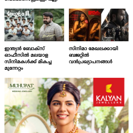
ഇന്ത്യൻ ബോക്‌സ്
സിനിമാ മേഖലക്കായി
ഓഫീസിൽ മലയാള
ബജറ്റിൽ
സിനിമകൾക്ക് മികച്ച
വൻപ്രഖ്യാപനങ്ങൾ
മുന്നേറ്റം