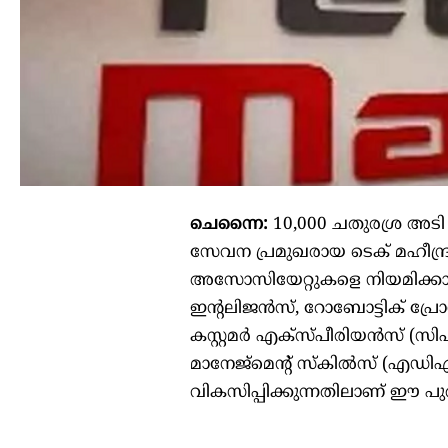
ചെന്നൈ:
10,000 ചതുരശ്ര അടി
സേവന പ്രമുഖരായ ടെക് മഹീന്ദ്ര
അസോസിയേറ്റുകളെ നിയമിക്കാൻ ക
ഇന്റലിജൻസ്, റോബോട്ടിക് പ്രോസ
കസ്റ്റമർ എക്സ്പീരിയൻസ് (സി
മാനേജ്‌മെന്റ് സ്‌കിൽസ് (എ‌ഡി‌എ
വികസിപ്പിക്കുന്നതിലാണ് ഈ പുതി