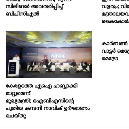
സിലിണ്ടർ അവതരിപ്പിച്ച്
വളരും; വ
ബിപിസിഎൽ
മന്ത്രാലയ
കൈകോര്‍ക്
കാ​ര്‍​ബ​ണ്‍ 
വാ​ട്ട​ര്‍ മെ​
മെ​ട്രോ
കേരളത്തെ എഐ ഹബ്ബാക്കി
മാറ്റുമെന്ന്
മുഖ്യമന്ത്രി; ഐബിഎസിന്റെ
പുതിയ കമ്പനി നാവിക് ഉദ്ഘാടനം
ചെയ്തു