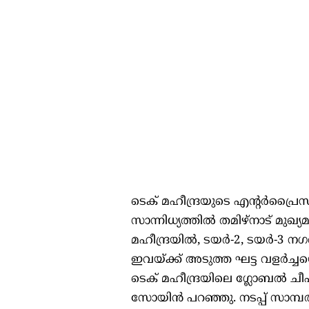
ടെക് മഹീന്ദ്രയുടെ എന്റർപ്രൈ
സാന്നിധ്യത്തിൽ തമിഴ്‌നാട് മുഖ്
മഹീന്ദ്രയിൽ, ടയർ-2, ടയർ-3 നഗ
ഇവയ്ക്ക് അടുത്ത ഘട്ട വളർച്ചയ
ടെക് മഹീന്ദ്രയിലെ ഗ്ലോബൽ ചീ
സോയിൻ പറഞ്ഞു. നടപ്പ് സാമ്പ