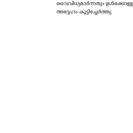
വൈവിധ്യമാർന്നതും ഉൾക്കൊള്ളു
അദ്ദേഹം കൂട്ടിച്ചേർത്തു.