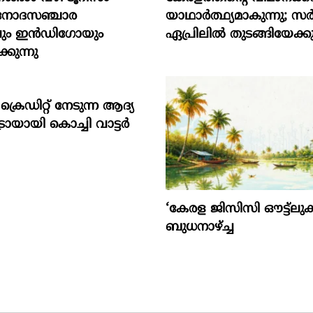
ിനോദസഞ്ചാര
യാഥാര്‍ത്ഥ്യമാകുന്നു; സര
വും ഇന്‍ഡിഗോയും
ഏപ്രിലില്‍ തുടങ്ങിയേക്ക
കുന്നു
ക്രെ​ഡി​റ്റ് നേ​ടു​ന്ന ആ​ദ്യ
ട്രോ​യാ​യി കൊ​ച്ചി വാ​ട്ട​ര്‍
‘കേരള ജിസിസി ഔട്ട്ലുക്ക
ബുധനാഴ്ച്ച