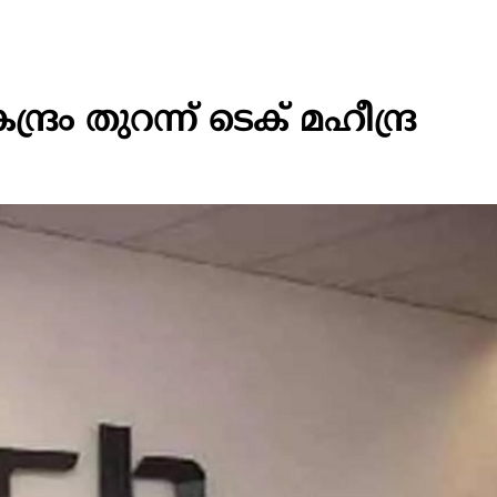
രം തുറന്ന് ടെക് മഹീന്ദ്ര