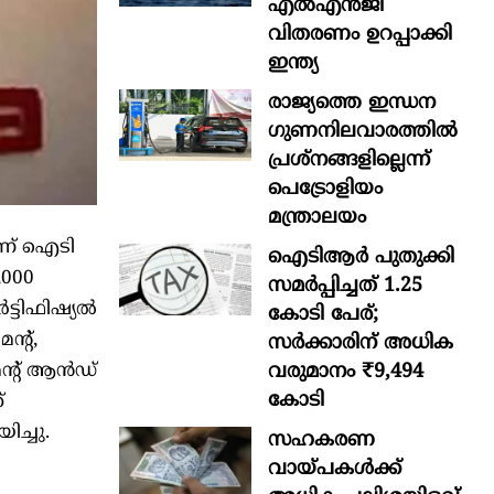
എൽഎൻജി
വിതരണം ഉറപ്പാക്കി
ഇന്ത്യ
രാജ്യത്തെ ഇന്ധന
ഗുണനിലവാരത്തില്‍
പ്രശ്‌നങ്ങളില്ലെന്ന്
പെട്രോളിയം
മന്ത്രാലയം
ന്ന് ഐടി
ഐടിആര്‍ പുതുക്കി
,000
സമർപ്പിച്ചത് 1.25
ട്ടിഫിഷ്യൽ
കോടി പേര്;
്റ്,
സർക്കാരിന് അധിക
വരുമാനം ₹9,494
െന്റ് ആൻഡ്
കോടി
്
ിച്ചു.
സഹകരണ
വായ്പകള്‍ക്ക്