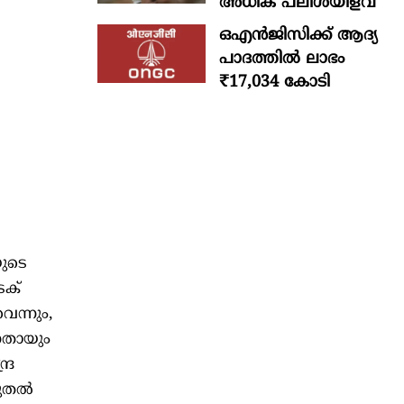
അധിക പലിശയിളവ്
ഒഎന്‍ജിസിക്ക് ആദ്യ
പാദത്തില്‍ ലാഭം
₹17,034 കോടി
യുടെ
െക്
െന്നും,
്നതായും
്ര
ടുതൽ