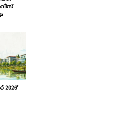
്‍വീസ്
ും
് 2026’