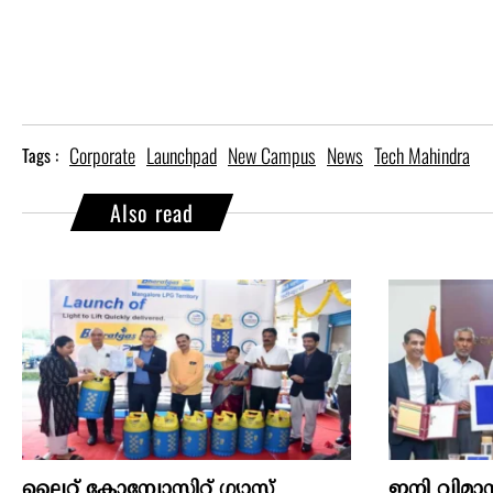
Corporate
Launchpad
New Campus
News
Tech Mahindra
Tags :
Also read
ലൈറ്റ് കോമ്പോസിറ്റ് ഗ്യാസ്
ഇനി വിമാന