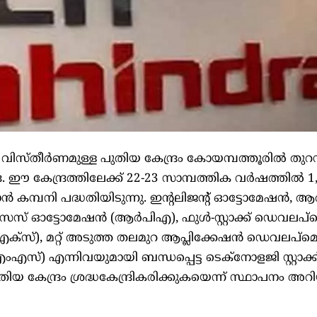
 വിസ്തീർണമുള്ള പുതിയ കേന്ദ്രം കോയമ്പത്തൂരിൽ തുറ
. ഈ കേന്ദ്രത്തിലേക്ക് 22-23 സാമ്പത്തിക വർഷത്തിൽ 1
മ്പനി പദ്ധതിയിടുന്നു. ഇന്റലിജന്റ് ഓട്ടോമേഷൻ, ആർ
സ് ഓട്ടോമേഷൻ (ആർ‌പി‌എ), ഫുൾ-സ്റ്റാക്ക് ഡെവലപ്‌മെന
എക്സ്), മറ്റ് അടുത്ത തലമുറ ആപ്ലിക്കേഷൻ ഡെവലപ്‌മ
ം‌എസ്) എന്നിവയുമായി ബന്ധപ്പെട്ട ടെക്‌നോളജി സ്റ്റാക്ക
യ കേന്ദ്രം ശ്രദ്ധകേന്ദ്രികരിക്കുകയെന്ന് സ്ഥാപനം അറിയ