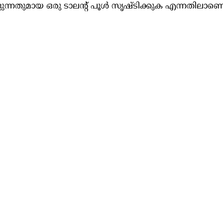
ന്നതുമായ ഒരു ടാലന്റ് പൂൾ സൃഷ്ടിക്കുക എന്നതിലാണെന