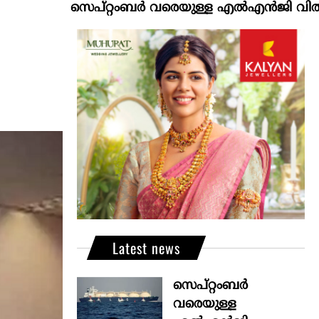
സെപ്റ്റംബർ വരെയുള്ള എൽഎൻജി വിതരണം ഉറപ്പ
Latest news
സെപ്റ്റംബർ
വരെയുള്ള