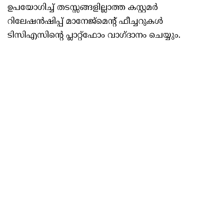
ഉപയോഗിച്ച് തടസ്സങ്ങളില്ലാത്ത കസ്റ്റമർ
റിലേഷൻഷിപ്പ് മാനേജ്‌മെന്റ് ഫീച്ചറുകൾ
ടിസിഎസിന്റെ പ്ലാറ്റ്‌ഫോം വാഗ്ദാനം ചെയ്യും.