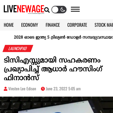
HOME
ECONOMY
FINANCE
CORPORATE
STOCK MA
CALENDAR
KERALA @70
2028 ഓടെ ഇന്ത്യ 5 ട്രില്യണ്‍ ഡോളര്‍ സമ്പദ്വ്യവസ്ഥയാകു
LAUNCHPAD
ടിസിഎസ്സുമായി സഹകരണം
പ്രഖ്യാപിച്ച് ആധാർ ഹൗസിംഗ്
ഫിനാൻസ്
Vinsten Lee Edison
June 23, 2022 5:05 am