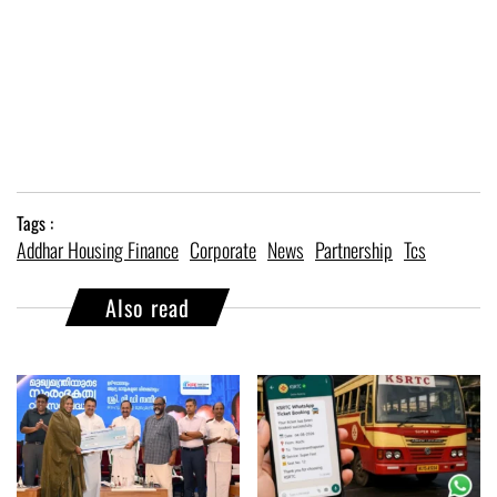
Tags :
Addhar Housing Finance
Corporate
News
Partnership
Tcs
Also read