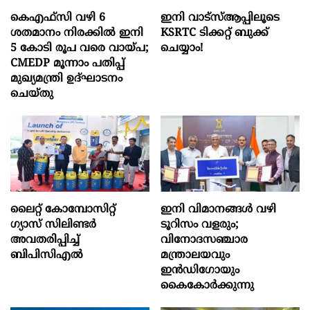
കെഎഫ്സി വഴി 6
ഇനി വാട്‌സ്ആപ്പിലൂടെ
ശതമാനം നിരക്കിൽ ഇനി
KSRTC ടിക്കറ്റ് ബുക്ക്
5 കോടി രൂപ വരെ വായ്പ;
ചെയ്യാം!
CMEDP മൂന്നാം പതിപ്പ്
മുഖ്യമന്ത്രി ഉദ്ഘാടനം
ചെയ്തു
ലൈറ്റ് കോമ്പോസിറ്റ്
ഇനി വിമാനങ്ങള്‍ വഴി
ഗ്യാസ് സിലിണ്ടർ
ടൂറിസം വളരും;
അവതരിപ്പിച്ച്
വിനോദസഞ്ചാര
ബിപിസിഎൽ
മന്ത്രാലയവും
ഇന്‍ഡിഗോയും
കൈകോര്‍ക്കുന്നു