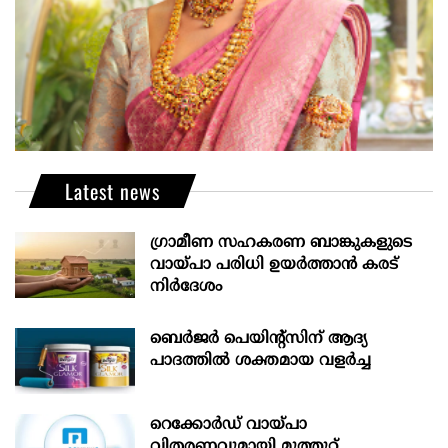
Latest news
ഗ്രാമീണ സഹകരണ ബാങ്കുകളുടെ
വായ്പാ പരിധി ഉയർത്താൻ കരട്
നിർദേശം
ബെർജർ പെയിന്റ്സിന് ആദ്യ
പാദത്തിൽ ശക്തമായ വളർച്ച
റെക്കോർഡ് വായ്പാ
വിതരണവുമായി മുത്തൂറ്റ്