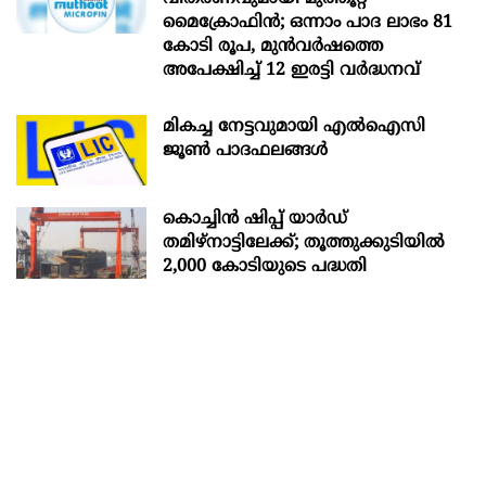
മൈക്രോഫിൻ; ഒന്നാം പാദ ലാഭം 81
കോടി രൂപ, മുൻവർഷത്തെ
അപേക്ഷിച്ച് 12 ഇരട്ടി വർദ്ധനവ്
മികച്ച നേട്ടവുമായി എൽഐസി
ജൂൺ പാദഫലങ്ങൾ
കൊച്ചിന്‍ ഷിപ്പ് യാർഡ്
തമിഴ്നാട്ടിലേക്ക്; തൂത്തുക്കുടിയിൽ
2,000 കോടിയുടെ പദ്ധതി