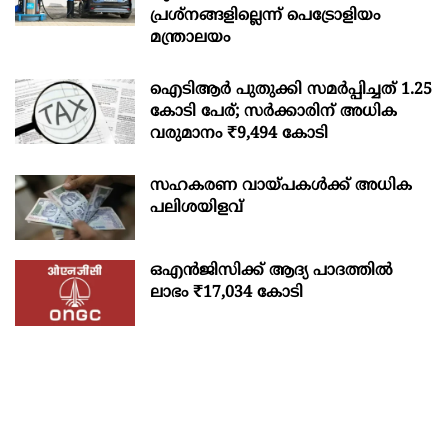
പ്രശ്‌നങ്ങളില്ലെന്ന് പെട്രോളിയം
മന്ത്രാലയം
ഐടിആര്‍ പുതുക്കി സമർപ്പിച്ചത് 1.25
കോടി പേര്; സർക്കാരിന് അധിക
വരുമാനം ₹9,494 കോടി
സഹകരണ വായ്പകള്‍ക്ക് അധിക
പലിശയിളവ്
ഒഎന്‍ജിസിക്ക് ആദ്യ പാദത്തില്‍
ലാഭം ₹17,034 കോടി