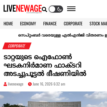
HOME
ECONOMY
FINANCE
CORPORATE
STOCK MA
CALENDAR
KERALA @70
സെപ്റ്റംബർ വരെയുള്ള എൽഎൻജി വിതരണം ഉറപ്പാക്കി 
CORPORATE
ടാറ്റയുടെ ഐഫോണ്‍
ഘടകനിർമാണ ഫാക്ടറി
അടച്ചുപൂട്ടല്‍ ഭീഷണിയില്‍
livenewage
June 16, 2026 6:32 am