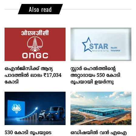
Also read
ഒഎന്‍ജിസിക്ക് ആദ്യ
സ്റ്റാർ ഹെൽത്തിന്റെ
പാദത്തില്‍ ലാഭം ₹17,034
അറ്റാദായം 550 കോടി
കോടി
രൂപയായി ഉയർന്നു
530 കോടി രൂപയുടെ
ഒഡിഷയില്‍ വന്‍ എഐ