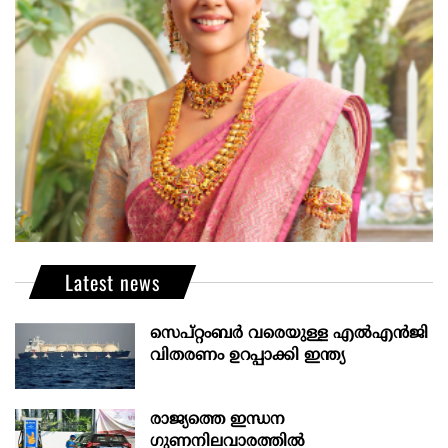
Latest news
സെപ്റ്റംബർ വരെയുള്ള എൽഎൻജി
വിതരണം ഉറപ്പാക്കി ഇന്ത്യ
രാജ്യത്തെ ഇന്ധന
ഗുണനിലവാരത്തില്‍