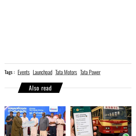
Events
Launchpad
Tata Motors
Tata Power
Tags :
Also read