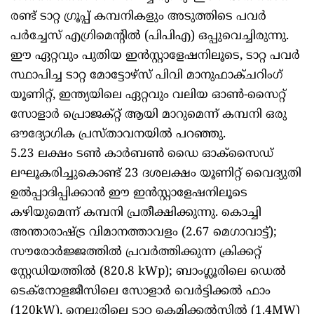
രണ്ട് ടാറ്റ ഗ്രൂപ്പ് കമ്പനികളും അടുത്തിടെ പവർ
പർച്ചേസ് എഗ്രിമെന്റിൽ (പിപിഎ) ഒപ്പുവെച്ചിരുന്നു.
ഈ ഏറ്റവും പുതിയ ഇൻസ്റ്റാളേഷനിലൂടെ, ടാറ്റ പവർ
സ്ഥാപിച്ച ടാറ്റ മോട്ടോഴ്‌സ് പിവി മാനുഫാക്‌ചറിംഗ്
യൂണിറ്റ്, ഇന്ത്യയിലെ ഏറ്റവും വലിയ ഓൺ-സൈറ്റ്
സോളാർ പ്രൊജക്റ്റ് ആയി മാറുമെന്ന് കമ്പനി ഒരു
ഔദ്യോഗിക പ്രസ്താവനയിൽ പറഞ്ഞു.
5.23 ലക്ഷം ടൺ കാർബൺ ഡൈ ഓക്സൈഡ്
ലഘൂകരിച്ചുകൊണ്ട് 23 ദശലക്ഷം യൂണിറ്റ് വൈദ്യുതി
ഉൽപ്പാദിപ്പിക്കാൻ ഈ ഇൻസ്റ്റാളേഷനിലൂടെ
കഴിയുമെന്ന് കമ്പനി പ്രതീക്ഷിക്കുന്നു. കൊച്ചി
അന്താരാഷ്ട്ര വിമാനത്താവളം (2.67 മെഗാവാട്ട്);
സൗരോർജ്ജത്തിൽ പ്രവർത്തിക്കുന്ന ക്രിക്കറ്റ്
സ്റ്റേഡിയത്തിൽ (820.8 kWp); ബാംഗ്ലൂരിലെ ഡെൽ
ടെക്നോളജീസിലെ സോളാർ വെർട്ടിക്കൽ ഫാം
(120kW), നെല്ലൂരിലെ ടാറ്റ കെമിക്കൽസിൽ (1.4MW)