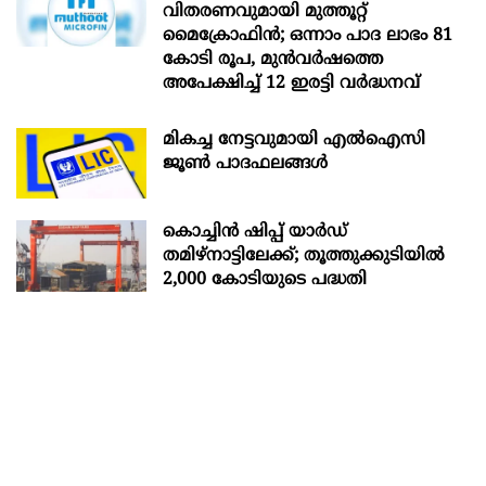
വിതരണവുമായി മുത്തൂറ്റ്
മൈക്രോഫിൻ; ഒന്നാം പാദ ലാഭം 81
കോടി രൂപ, മുൻവർഷത്തെ
അപേക്ഷിച്ച് 12 ഇരട്ടി വർദ്ധനവ്
മികച്ച നേട്ടവുമായി എൽഐസി
ജൂൺ പാദഫലങ്ങൾ
കൊച്ചിന്‍ ഷിപ്പ് യാർഡ്
തമിഴ്നാട്ടിലേക്ക്; തൂത്തുക്കുടിയിൽ
2,000 കോടിയുടെ പദ്ധതി