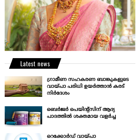
Latest news
ഗ്രാമീണ സഹകരണ ബാങ്കുകളുടെ
വായ്പാ പരിധി ഉയർത്താൻ കരട്
നിർദേശം
ബെർജർ പെയിന്റ്സിന് ആദ്യ
പാദത്തിൽ ശക്തമായ വളർച്ച
റെക്കോർഡ് വായ്പാ