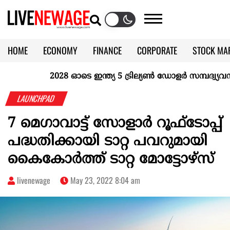
HOME
ECONOMY
FINANCE
CORPORATE
STOCK MA
CALENDAR
KERALA @70
2028 ഓടെ ഇന്ത്യ 5 ട്രില്യണ്‍ ഡോളര്‍ സമ്പദ്വ്യവസ്ഥ
LAUNCHPAD
7 മെഗാവാട്ട് സോളാർ റൂഫ്‌ടോപ്പ്
പദ്ധതിക്കായി ടാറ്റ പവറുമായി
കൈകോർത്ത് ടാറ്റ മോട്ടോഴ്‌സ്
livenewage
May 23, 2022 8:04 am