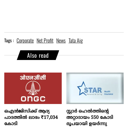
Corporate
Net Profit
News
Tata Aig
Tags :
Also read
ഒഎന്‍ജിസിക്ക് ആദ്യ
സ്റ്റാർ ഹെൽത്തിന്റെ
പാദത്തില്‍ ലാഭം ₹17,034
അറ്റാദായം 550 കോടി
കോടി
രൂപയായി ഉയർന്നു