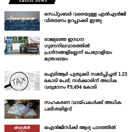
സെപ്റ്റംബർ വരെയുള്ള എൽഎൻജി
വിതരണം ഉറപ്പാക്കി ഇന്ത്യ
രാജ്യത്തെ ഇന്ധന
ഗുണനിലവാരത്തില്‍
പ്രശ്‌നങ്ങളില്ലെന്ന് പെട്രോളിയം
മന്ത്രാലയം
ഐടിആര്‍ പുതുക്കി സമർപ്പിച്ചത് 1.25
കോടി പേര്; സർക്കാരിന് അധിക
വരുമാനം ₹9,494 കോടി
സഹകരണ വായ്പകള്‍ക്ക് അധിക
പലിശയിളവ്
ഒഎന്‍ജിസിക്ക് ആദ്യ പാദത്തില്‍