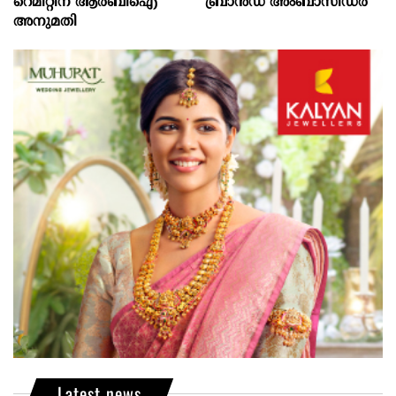
റെമിറ്റിന് ആര്‍ബിഐ
ബ്രാൻഡ് അംബാസിഡർ
അനുമതി
Latest news