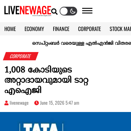
HOME
ECONOMY
FINANCE
CORPORATE
STOCK MA
CALENDAR
KERALA @70
സെപ്റ്റംബർ വരെയുള്ള എൽഎൻജി വിതരണം ഉറപ്പ
CORPORATE
1,008 കോടിയുടെ
അറ്റാദായവുമായി ടാറ്റ
എഐജി
livenewage
June 15, 2026 5:47 am