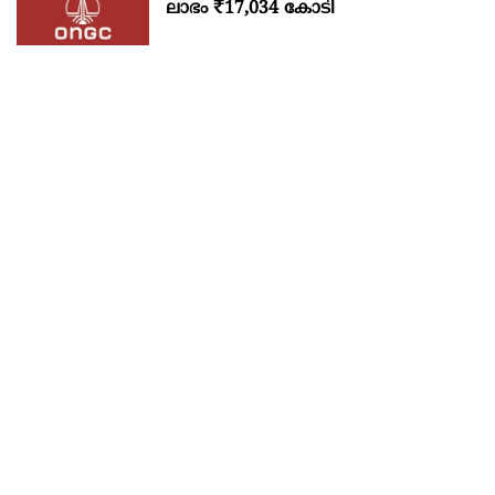
ലാഭം ₹17,034 കോടി