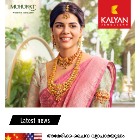
Latest news
അമേരിക്ക-ചൈന വ്യാപാരയുദ്ധം