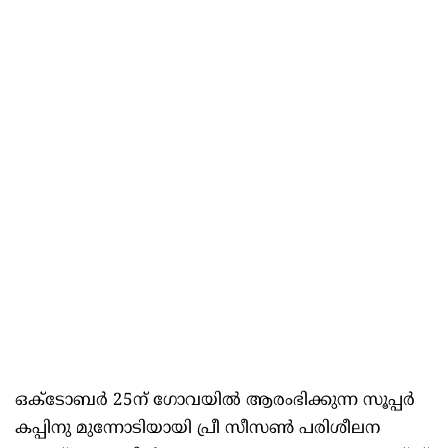
ഒക്ടോബർ 25ന് ഗോവയിൽ ആരംഭിക്കുന്ന സൂപ്പർ
കപ്പിനു മുന്നോടിയായി പ്രീ സീസൺ പരിശീലന