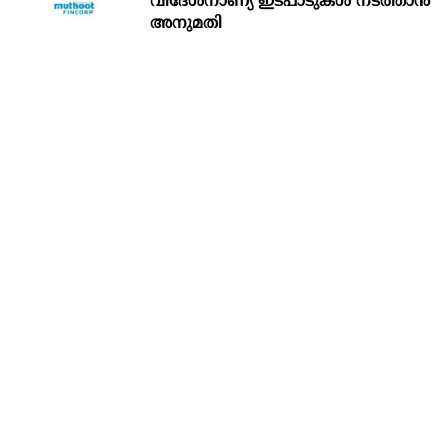
വിദേശനാണ്യ ഇടപാടുകൾ നടത്താൻ
അനുമതി