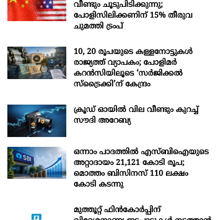
വീണ്ടും ചൂടുപിടിക്കുന്നു;
പോളിസിലിക്കണിന് 15% തീരുവ
ചുമത്തി ട്രംപ്
10, 20 രൂപയുടെ കള്ളനോട്ടുകൾ
രാജ്യത്ത് വ്യാപകം; പോളിമർ
കറൻസിയിലൂടെ ‘സർജിക്കൽ
സ്ട്രെെക്കി’ന് കേന്ദ്രം
ക്രൂഡ് ഓയിൽ വില വീണ്ടും കുറച്ച്
സൗദി അറേബ്യ
ഒന്നാം പാദത്തിൽ എസ്ബിഐയുടെ
അറ്റാദായം 21,121 കോടി രൂപ;
മൊത്തം ബിസിനസ് 110 ലക്ഷം
കോടി കടന്നു
മുത്തൂറ്റ് ഫിൻകോർപ്പിന്