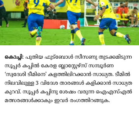
കൊച്ചി
: പുതിയ ഫുട്ബോൾ സീസണു തുടക്കമിടുന്ന
സൂപ്പർ കപ്പിൽ കേരള ബ്ലാസ്റ്റേഴ്സ് സമ്പൂർണ
‘സ്വദേശി ടീമിനെ’ കളത്തിലിറക്കാൻ സാധ്യത. ടീമിൽ
നിലവിലുള്ള 3 വിദേശ താരങ്ങൾ കളിക്കാൻ സാധ്യത
കുറവ്. സൂപ്പർ കപ്പിനു ശേഷം വരുന്ന ഐഎസ്എൽ
മത്സരങ്ങൾക്കാകും ഇവർ രംഗത്തിറങ്ങുക.