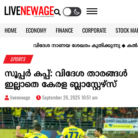
HOME
ECONOMY
FINANCE
CORPORATE
STOCK MA
CALENDAR
KERALA @70
വിദേശ നാണയ ശേഖരം കുതിക്കുന്നു
◆
കല്‍ക്കര
SPORTS
സൂപ്പർ കപ്പ്: വിദേശ താരങ്ങൾ
ഇല്ലാതെ കേരള ബ്ലാസ്റ്റേഴ്സ്
livenewage
September 26, 2025 10:51 am