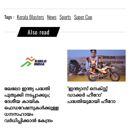
Kerala Blasters
News
Sports
Super Cup
Tags :
Also read
ഖേലോ ഇന്ത്യ പദ്ധതി
‘ഇന്ത്യാസ് നെക്സ്റ്റ്
പുതുക്കി നടപ്പാക്കും;
ഡാക്കർ ഹീറോ’
ദേശീയ കായിക
പദ്ധതിയുമായി ഹീറോ
ഫെഡറേഷനുകൾക്കുള്ള
ധനസഹായം
വർധിപ്പിക്കാൻ കേന്ദ്രം