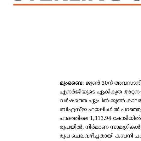
മുംബൈ
: ജൂൺ 30ന് അവസാനിച
എനർജിയുടെ ഏകീകൃത അറ്റനഷ്ടം
വർഷത്തെ ഏപ്രിൽ-ജൂൺ കാലയളവ
ബിഎസ്‌ഇ ഫയലിംഗിൽ പറഞ്ഞു.
പാദത്തിലെ 1,313.94 കോടിയിൽ 
രൂപയിൽ, നിർമാണ സാമഗ്രികൾ, സ
രൂപ ചെലവഴിച്ചതായി കമ്പനി പ