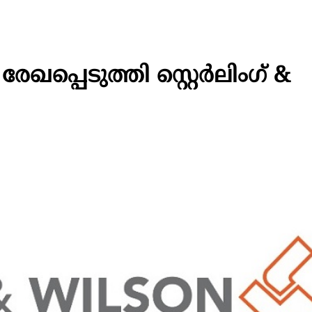
േഖപ്പെടുത്തി സ്റ്റെർലിംഗ് &