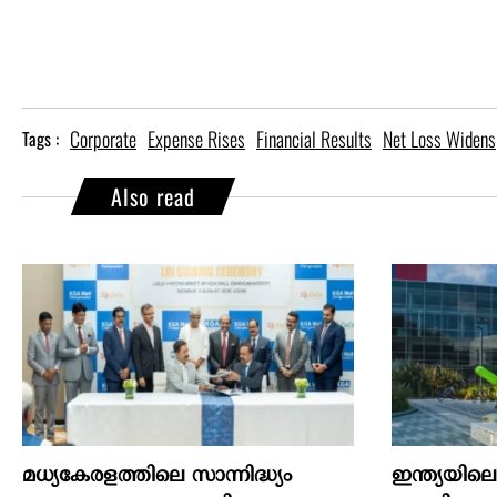
Corporate
Expense Rises
Financial Results
Net Loss Widens
Tags :
Also read
മധ്യകേരളത്തിലെ സാന്നിദ്ധ്യം
ഇന്ത്യയില