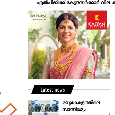
എല്‍പിജിക്ക് കേന്ദ്രസർക്കാർ വില കൂട്ടാനൊരു
Latest news
മധ്യകേരളത്തിലെ
സാന്നിദ്ധ്യം