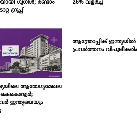
ായി ഗൂഗിള്‍; രണ്ടാം
26% വളര്‍ച്ച
്റ ഗ്രൂപ്പ്
ആന്ത്രോപ്പിക് ഇന്ത്യയില്‍
പ്രവര്‍ത്തനം വിപുലീകരിക്
്ത്യയിലെ ആരോഗ്യമേഖല
്കി കെകെആർ;
വർ ഇന്ത്യയെയും
ു