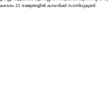
േശം 25 രാജ്യങ്ങളിൽ കമ്പനിക്ക് സാന്നിധ്യമുണ്ട്.