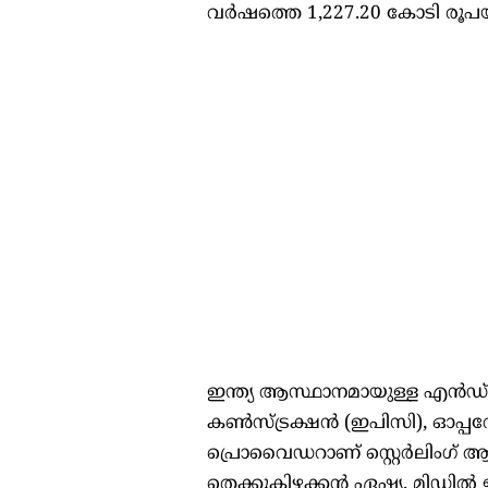
വർഷത്തെ 1,227.20 കോടി രൂപയി
ഇന്ത്യ ആസ്ഥാനമായുള്ള എൻഡ്
കൺസ്ട്രക്ഷൻ (ഇപിസി), ഓപ
പ്രൊവൈഡറാണ് സ്റ്റെർലിംഗ് ആ
തെക്കുകിഴക്കൻ ഏഷ്യ, മിഡിൽ ഈസ്റ്