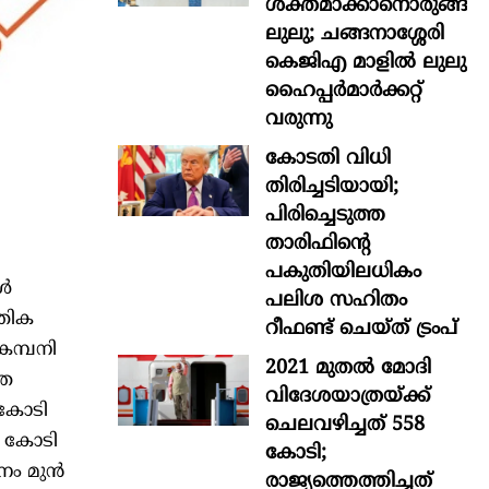
ശക്തമാക്കാനൊരുങ്ങി
ലുലു; ചങ്ങനാശ്ശേരി
കെജിഎ മാളിൽ ലുലു
ഹൈപ്പർമാർക്കറ്റ്
വരുന്നു
കോടതി വിധി
തിരിച്ചടിയായി;
പിരിച്ചെടുത്ത
താരിഫിന്‍റെ
പകുതിയിലധികം
ിൾ
പലിശ സഹിതം
്തിക
റീഫണ്ട് ചെയ്ത് ട്രംപ്
കമ്പനി
2021 മുതൽ മോദി
തേ
വിദേശയാത്രയ്ക്ക്
 കോടി
ചെലവഴിച്ചത് 558
2 കോടി
കോടി;
ാനം മുൻ
രാജ്യത്തെത്തിച്ചത്