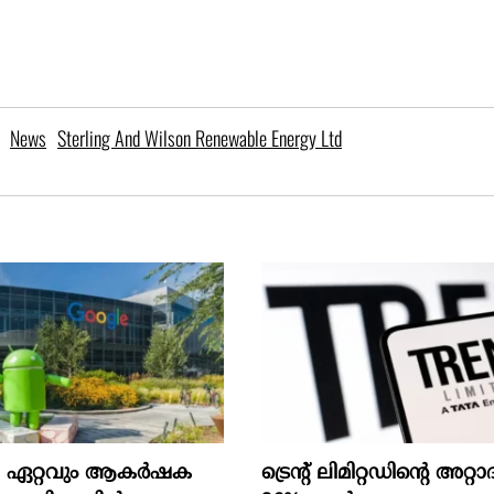
News
Sterling And Wilson Renewable Energy Ltd
െ ഏറ്റവും ആകര്‍ഷക
ട്രെന്റ് ലിമിറ്റഡിന്റെ അറ