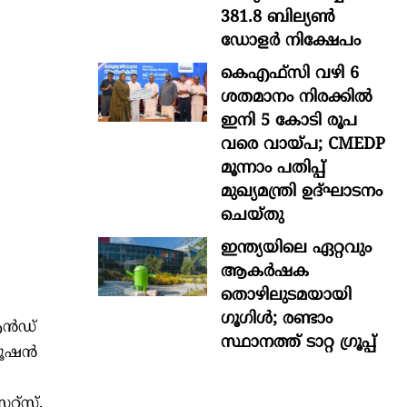
381.8 ബില്യൺ
ഡോളർ നിക്ഷേപം
കെഎഫ്സി വഴി 6
ശതമാനം നിരക്കിൽ
ഇനി 5 കോടി രൂപ
വരെ വായ്പ; CMEDP
മൂന്നാം പതിപ്പ്
മുഖ്യമന്ത്രി ഉദ്ഘാടനം
ചെയ്തു
ഇന്ത്യയിലെ ഏറ്റവും
ആകര്‍ഷക
തൊഴിലുടമയായി
ഗൂഗിള്‍; രണ്ടാം
 ആൻഡ്
സ്ഥാനത്ത് ടാറ്റ ഗ്രൂപ്പ്
യൂഷൻ
റ്‌സ്,