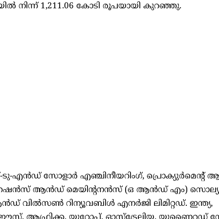
ൽ നിന്ന് 1,211.06 കോടി രൂപയായി കുറഞ്ഞു.
-ടു-എൻഡ് സോളാർ എഞ്ചിനീയറിംഗ്, പ്രൊക്യുർമെന്റ്
്പറേഷൻസ് ആൻഡ് മെയിന്റനൻസ് (ഒ ആൻഡ് എം) സൊല്
ൻഡ് വിൽസൺ റിന്യൂവബിൾ എനർജി ലിമിറ്റഡ്. ഇന്ത്യ,
റ്, ആഫ്രിക്ക, യൂറോപ്പ്, ഓസ്‌ട്രേലിയ, യുണൈറ്റഡ് സ്റ്റേറ്