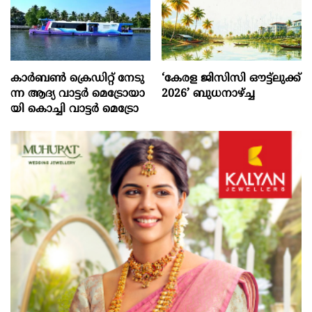
കാ​ര്‍​ബ​ണ്‍ ക്രെ​ഡി​റ്റ് നേ​ടു​
‘കേരള ജിസിസി ഔട്ട്ലുക്ക്
ന്ന ആ​ദ്യ വാ​ട്ട​ര്‍ മെ​ട്രോ​യാ​
2026’ ബുധനാഴ്ച്ച
യി കൊ​ച്ചി വാ​ട്ട​ര്‍ മെ​ട്രോ