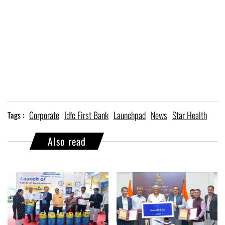
Corporate
Idfc First Bank
Launchpad
News
Star Health
Tags :
Also read