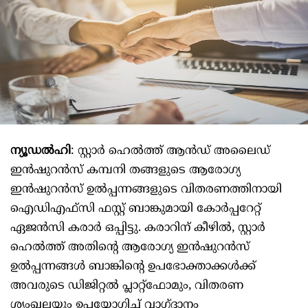
ന്യൂഡൽഹി
: സ്റ്റാർ ഹെൽത്ത് ആൻഡ് അലൈഡ്
ഇൻഷുറൻസ് കമ്പനി തങ്ങളുടെ ആരോഗ്യ
ഇൻഷുറൻസ് ഉൽപ്പന്നങ്ങളുടെ വിതരണത്തിനായി
ഐഡിഎഫ്‌സി ഫസ്റ്റ് ബാങ്കുമായി കോർപ്പറേറ്റ്
ഏജൻസി കരാർ ഒപ്പിട്ടു. കരാറിന് കീഴിൽ, സ്റ്റാർ
ഹെൽത്ത് അതിന്റെ ആരോഗ്യ ഇൻഷുറൻസ്
ഉൽപ്പന്നങ്ങൾ ബാങ്കിന്റെ ഉപഭോക്താക്കൾക്ക്
അവരുടെ ഡിജിറ്റൽ പ്ലാറ്റ്‌ഫോമും, വിതരണ
ശൃംഖലയും ഉപയോഗിച്ച് വാഗ്ദാനം