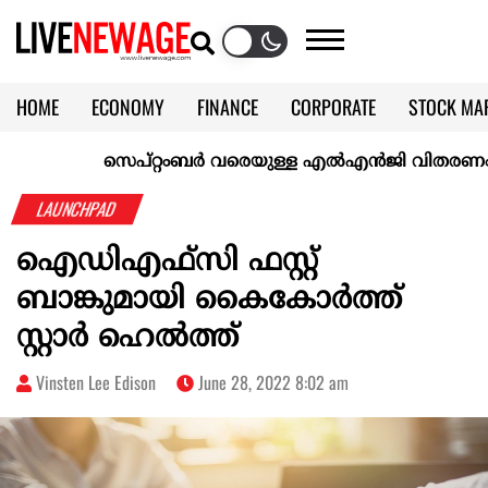
HOME
ECONOMY
FINANCE
CORPORATE
STOCK MA
CALENDAR
KERALA @70
സെപ്റ്റംബർ വരെയുള്ള എൽഎൻജി വിതരണം ഉറപ്പാക്
LAUNCHPAD
ഐഡിഎഫ്‌സി ഫസ്റ്റ്
ബാങ്കുമായി കൈകോർത്ത്
സ്റ്റാർ ഹെൽത്ത്
Vinsten Lee Edison
June 28, 2022 8:02 am