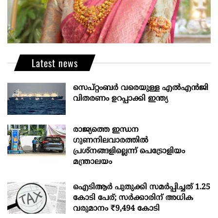
Latest news
സെപ്റ്റംബർ വരെയുള്ള എൽഎൻജി
വിതരണം ഉറപ്പാക്കി ഇന്ത്യ
രാജ്യത്തെ ഇന്ധന
ഗുണനിലവാരത്തില്‍
പ്രശ്‌നങ്ങളില്ലെന്ന് പെട്രോളിയം
മന്ത്രാലയം
ഐടിആര്‍ പുതുക്കി സമർപ്പിച്ചത് 1.25
കോടി പേര്; സർക്കാരിന് അധിക
വരുമാനം ₹9,494 കോടി