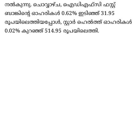
നൽകുന്നു. ചൊവ്വാഴ്ച, ഐഡിഎഫ്‌സി ഫസ്റ്റ്
ബാങ്കിന്റെ ഓഹരികൾ 0.62% ഇടിഞ്ഞ് 31.95
രൂപയിലെത്തിയപ്പോൾ, സ്റ്റാർ ഹെൽത്ത് ഓഹരികൾ
0.02% കുറഞ്ഞ് 514.95 രൂപയിലെത്തി.