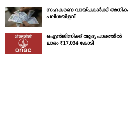
സഹകരണ വായ്പകള്‍ക്ക് അധിക
പലിശയിളവ്
ഒഎന്‍ജിസിക്ക് ആദ്യ പാദത്തില്‍
ലാഭം ₹17,034 കോടി