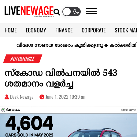
HOME
ECONOMY
FINANCE
CORPORATE
STOCK MA
CALENDAR
KERALA @70
വിദേശ നാണയ ശേഖരം കുതിക്കുന്നു
◆
കല്‍ക്കരിയില്‍ സ
AUTOMOBILE
സ്കോഡ വിൽപനയിൽ 543
ശതമാനം വളർച്ച
Desk Newage
June 1, 2022 10:39 am