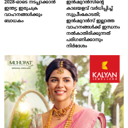
2028-ഓടെ നടപ്പാക്കാൻ
ഇൻഷുറൻസിന്റെ
ഇന്ത്യ; ഇരുചക്ര
കാലയളവ് വർധിപ്പിച്ച്
വാഹനങ്ങൾക്കും
സുപ്രീംകോടതി;
ബാധകം
ഇൻഷുറൻസ് ഇല്ലാത്ത
വാഹനങ്ങൾക്ക് ഇന്ധനം
നൽകാതിരിക്കുന്നത്
പരിഗണിക്കാനും
നിർദേശം