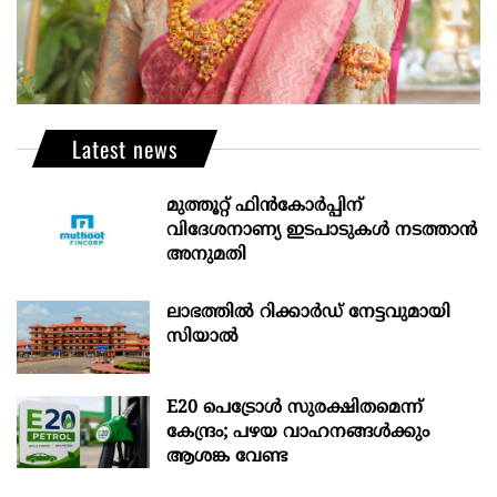
Latest news
മുത്തൂറ്റ് ഫിൻകോർപ്പിന്
വിദേശനാണ്യ ഇടപാടുകൾ നടത്താൻ
അനുമതി
ലാഭത്തിൽ റിക്കാർഡ് നേട്ടവുമായി
സിയാൽ
E20 പെട്രോൾ സുരക്ഷിതമെന്ന്
കേന്ദ്രം; പഴയ വാഹനങ്ങൾക്കും
ആശങ്ക വേണ്ട