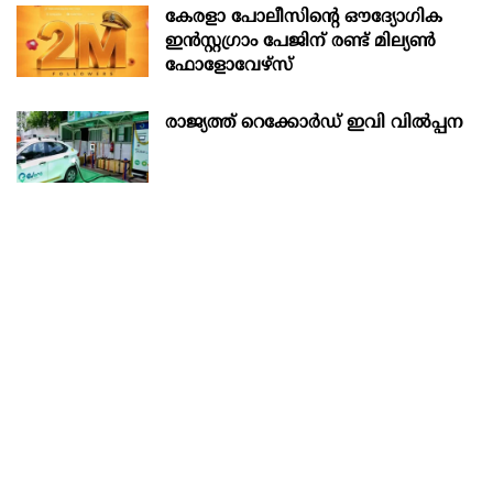
കേരളാ പോലീസിന്‍റെ ഔദ്യോഗിക
ഇന്‍സ്റ്റഗ്രാം പേജിന് രണ്ട് മില്യണ്‍
ഫോളോവേഴ്സ്
രാജ്യത്ത് റെക്കോർഡ് ഇവി വിൽപ്പന