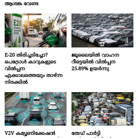
ആശങ്ക വേണ്ട
E-20 തിരിച്ചടിച്ചോ?
ജൂലൈയിൽ വാഹന
പെട്രോൾ കാറുകളുടെ
റീട്ടെയിൽ വിൽപ്പന
വിൽപ്പന
25.89% ഉയർന്നു
എക്കാലത്തെയും താഴ്ന്ന
നിരക്കിൽ
V2V കമ്യൂണിക്കേഷൻ
തേഡ് പാർട്ടി