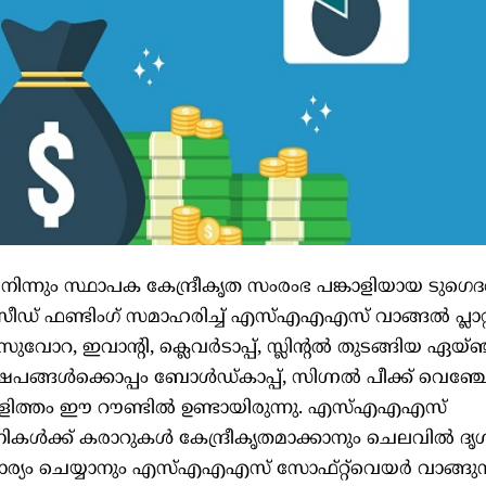
ിന്നും സ്ഥാപക കേന്ദ്രീകൃത സംരംഭ പങ്കാളിയായ ടുഗെ
െ സീഡ് ഫണ്ടിംഗ് സമാഹരിച്ച് എസ്എഎഎസ് വാങ്ങൽ പ്ലാറ
ോറ, ഇവാന്റി, ക്ലെവർടാപ്പ്, സ്ലിന്റൽ തുടങ്ങിയ ഏയ്
േപങ്ങൾക്കൊപ്പം ബോൾഡ്‌കാപ്പ്, സിഗ്നൽ പീക്ക് വെഞ്ച്വേ
ങ്കാളിത്തം ഈ റൗണ്ടിൽ ഉണ്ടായിരുന്നു. എസ്എഎഎസ്
്പനികൾക്ക് കരാറുകൾ കേന്ദ്രീകൃതമാക്കാനും ചെലവിൽ ദൃ
യം ചെയ്യാനും എസ്എഎഎസ് സോഫ്‌റ്റ്‌വെയർ വാങ്ങുന്