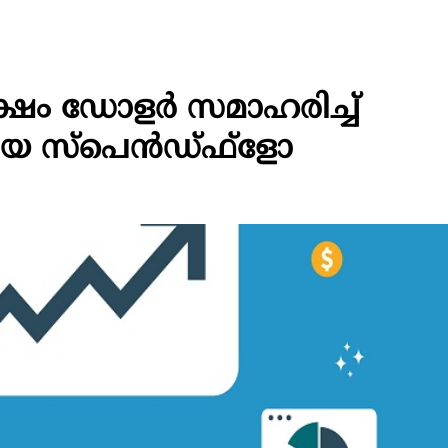
ക്ഷം ഡോളർ സമാഹരിച്ച്
ായ സ്പെൻഡ്‌ഫ്‌ളോ