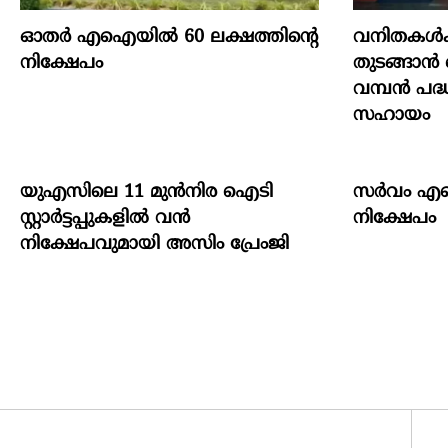
ഓതര്‍ എഐയില്‍ 60 ലക്ഷത്തിന്റെ
വനിതകൾക്
നിക്ഷേപം
തുടങ്ങാൻ ക
വമ്പൻ പദ്
സഹായം
യുഎസിലെ 11 മുന്‍നിര ഐടി
സർവം എഐയ
സ്റ്റാര്‍ട്ടപ്പുകളില്‍ വന്‍
നിക്ഷേപം
നിക്ഷേപവുമായി അസിം പ്രേംജി