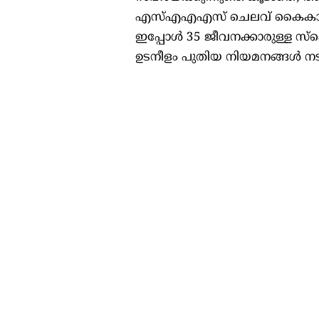
എസ്എഎഎസ് ചെലവ് കൈകാര്യം ച
ഇപ്പോൾ 35 ജീവനക്കാരുള്ള സ്
ഉടനീളം പുതിയ നിയമനങ്ങൾ നട