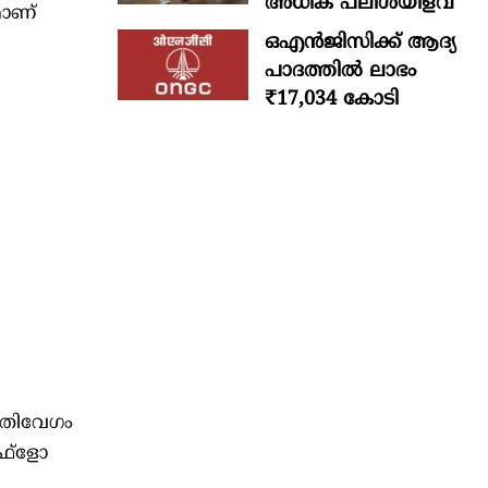
അധിക പലിശയിളവ്
മാണ്
ഒഎന്‍ജിസിക്ക് ആദ്യ
പാദത്തില്‍ ലാഭം
₹17,034 കോടി
 അതിവേഗം
്‌ളോ