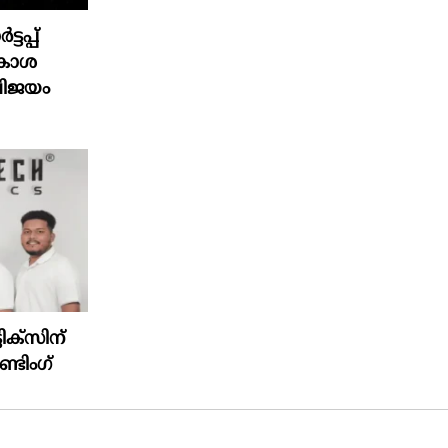
ടപ്പ്
ാകാശ
 വിജയം
ിക്‌സിന്
്ടിംഗ്