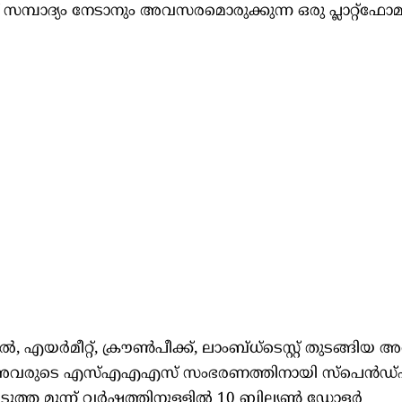
മ്പാദ്യം നേടാനും അവസരമൊരുക്കുന്ന ഒരു പ്ലാറ്റ്‌ഫോ
ൽ, എയർമീറ്റ്, ക്രൗൺപീക്ക്, ലാംബ്ധ്ടെസ്റ്റ് തുടങ്ങിയ
െ അവരുടെ എസ്എഎഎസ് സംഭരണത്തിനായി സ്പെൻഡ്‌ഫ
അടുത്ത മൂന്ന് വർഷത്തിനുള്ളിൽ 10 ബില്യൺ ഡോളർ