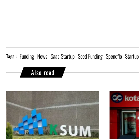
Funding
News
Saas Startup
Seed Funding
Spendflo
Startup
Tags :
Also read