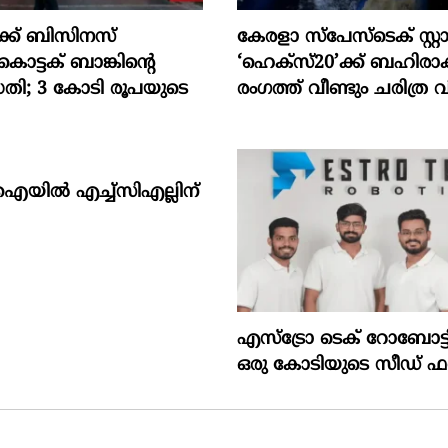
ക് ബിസിനസ്
കേരളാ സ്പേസ്ടെക് സ്റ്റാർട്
ൊട്ടക് ബാങ്കിൻ്റെ
‘ഹെക്സ്20’ക്ക് ബഹിര
ധതി; 3 കോടി രൂപയുടെ
രംഗത്ത് വീണ്ടും ചരിത്ര
ിൽ എച്ച്സിഎല്ലിന്
എസ്‌ട്രോ ടെക് റോബോട്ട
ഒരു കോടിയുടെ സീഡ് ഫണ