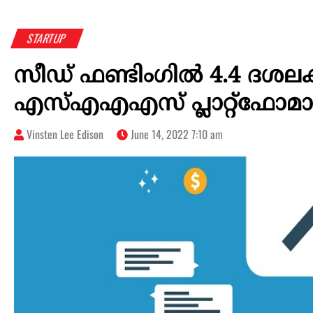
STARTUP
സീഡ് ഫണ്ടിംഗിൽ 4.4 ദശല
എസ്എഎഎസ് പ്ലാറ്റ്‌ഫോമ
Vinsten Lee Edison
June 14, 2022 7:10 am