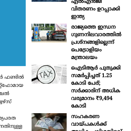
എൽഎൻജി
വിതരണം ഉറപ്പാക്കി
ഇന്ത്യ
രാജ്യത്തെ ഇന്ധന
ഗുണനിലവാരത്തില്‍
പ്രശ്‌നങ്ങളില്ലെന്ന്
പെട്രോളിയം
മന്ത്രാലയം
ഐടിആര്‍ പുതുക്കി
സമർപ്പിച്ചത് 1.25
ദർ ഫണ്ടിൽ
കോടി പേര്;
്റ്‌ഫോമായ
സർക്കാരിന് അധിക
ഞ്ചൽ
വരുമാനം ₹9,494
ഴ്‌സ്
കോടി
സഹകരണ
ശ്യപരത
വായ്പകള്‍ക്ക്
നതിനുള്ള