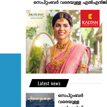
സെപ്റ്റംബർ വരെയുള്ള എൽഎൻജി വിതരണം 
Latest news
സെപ്റ്റംബർ
വരെയുള്ള