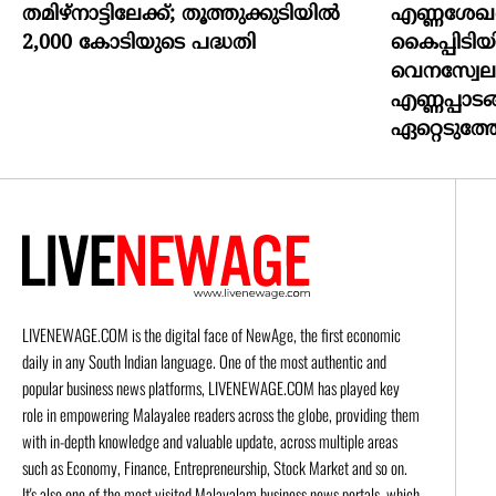
തമിഴ്നാട്ടിലേക്ക്; തൂത്തുക്കുടിയിൽ
എണ്ണശേഖര
2,000 കോടിയുടെ പദ്ധതി
കൈപ്പിടിയി
വെനസ്വേല
എണ്ണപ്പാടങ
ഏറ്റെടുത്ത
LIVENEWAGE.COM is the digital face of NewAge, the first economic
daily in any South Indian language. One of the most authentic and
popular business news platforms, LIVENEWAGE.COM has played key
role in empowering Malayalee readers across the globe, providing them
with in-depth knowledge and valuable update, across multiple areas
such as Economy, Finance, Entrepreneurship, Stock Market and so on.
It's also one of the most visited Malayalam business news portals, which