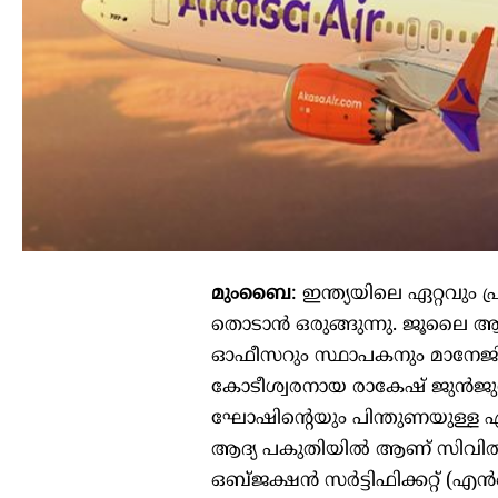
മുംബൈ
: ഇന്ത്യയിലെ ഏറ്
തൊടാൻ ഒരുങ്ങുന്നു. ജൂലൈ ആദ്യ
ഓഫീസറും സ്ഥാപകനും മാനേജിം
കോടീശ്വരനായ രാകേഷ് ജുൻജു
ഘോഷിന്റെയും പിന്തുണയുള്ള എയ
ആദ്യ പകുതിയിൽ ആണ് സിവി
ഒബ്ജക്ഷൻ സർട്ടിഫിക്കറ്റ് (എ