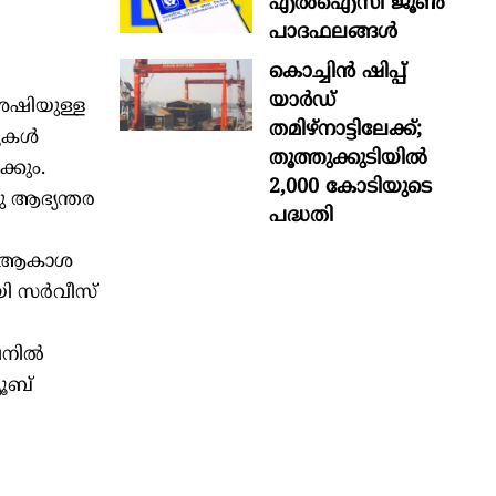
എൽഐസി ജൂൺ
പാദഫലങ്ങൾ
കൊച്ചിന്‍ ഷിപ്പ്
യാർഡ്
ശേഷിയുള്ള
തമിഴ്നാട്ടിലേക്ക്;
റുകൾ
തൂത്തുക്കുടിയിൽ
്കും.
2,000 കോടിയുടെ
ു ആഭ്യന്തര
പദ്ധതി
ും ആകാശ
ായി സർവീസ്
ലൈനിൽ
യൂബ്