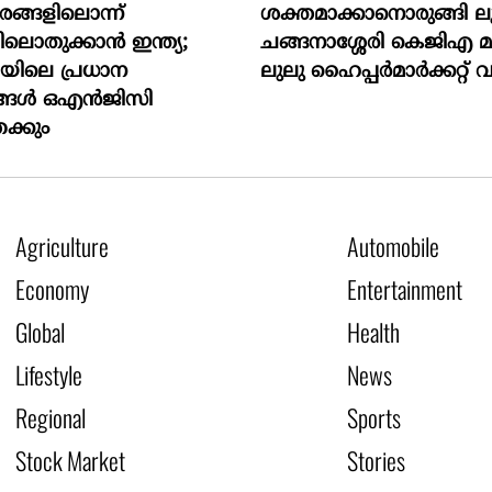
ങ്ങളിലൊന്ന്
ശക്തമാക്കാനൊരുങ്ങി ലു
ലൊതുക്കാന്‍ ഇന്ത്യ;
ചങ്ങനാശ്ശേരി കെജിഎ 
യിലെ പ്രധാന
ലുലു ഹൈപ്പർമാർക്കറ്റ് വ
്ങള്‍ ഒഎന്‍ജിസി
േക്കും
Agriculture
Automobile
Economy
Entertainment
Global
Health
Lifestyle
News
Regional
Sports
Stock Market
Stories