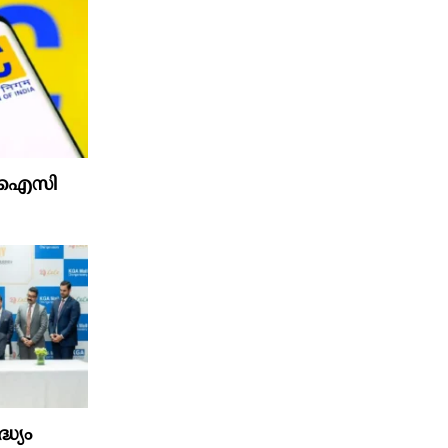
 എൽഐസി
ധ്യം