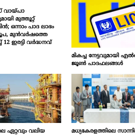
് വായ്പാ
യി മുത്തൂറ്റ്
; ഒന്നാം പാദ ലാഭം
രൂപ, മുൻവർഷത്തെ
് 12 ഇരട്ടി വർദ്ധനവ്
മികച്ച നേട്ടവുമായി
ജൂൺ പാദഫലങ്ങൾ
െ ഏറ്റവും വലിയ
മധ്യകേരളത്തിലെ സാന്നിദ്