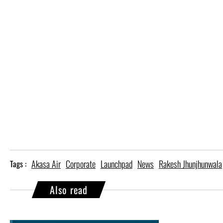
Akasa Air
Corporate
Launchpad
News
Rakesh Jhunjhunwala
Tags :
Also read