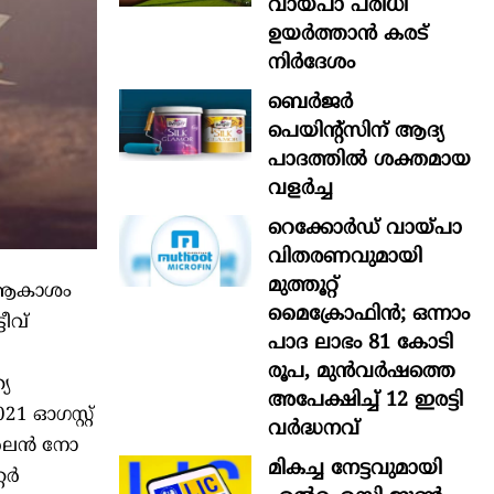
വായ്പാ പരിധി
ഉയർത്താൻ കരട്
നിർദേശം
ബെർജർ
പെയിന്റ്സിന് ആദ്യ
പാദത്തിൽ ശക്തമായ
വളർച്ച
റെക്കോർഡ് വായ്പാ
വിതരണവുമായി
മുത്തൂറ്റ്
 ആകാശം
മൈക്രോഫിൻ; ഒന്നാം
ീവ്
പാദ ലാഭം 81 കോടി
രൂപ, മുൻവർഷത്തെ
യ
അപേക്ഷിച്ച് 12 ഇരട്ടി
1 ഓഗസ്റ്റ്
വർദ്ധനവ്
ർലൈൻ നോ
മികച്ച നേട്ടവുമായി
റർ