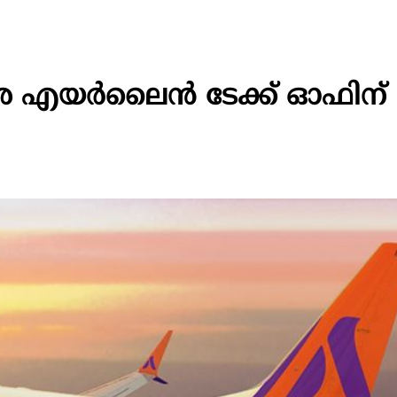
 എയർലൈൻ ടേക്ക് ഓഫിന്