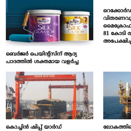
റെക്കോർഡ
വിതരണവുമാ
മൈക്രോഫിൻ
81 കോടി 
അപേക്ഷിച്ച
ബെർജർ പെയിന്റ്സിന് ആദ്യ
പാദത്തിൽ ശക്തമായ വളർച്ച
കൊച്ചിന്‍ ഷിപ്പ് യാർഡ്
ലോകത്തില