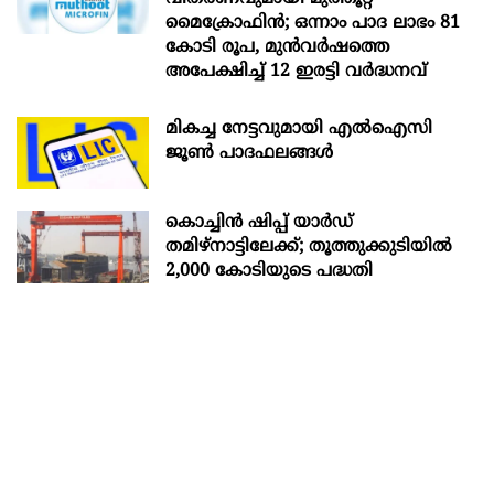
മൈക്രോഫിൻ; ഒന്നാം പാദ ലാഭം 81
കോടി രൂപ, മുൻവർഷത്തെ
അപേക്ഷിച്ച് 12 ഇരട്ടി വർദ്ധനവ്
മികച്ച നേട്ടവുമായി എൽഐസി
ജൂൺ പാദഫലങ്ങൾ
കൊച്ചിന്‍ ഷിപ്പ് യാർഡ്
തമിഴ്നാട്ടിലേക്ക്; തൂത്തുക്കുടിയിൽ
2,000 കോടിയുടെ പദ്ധതി