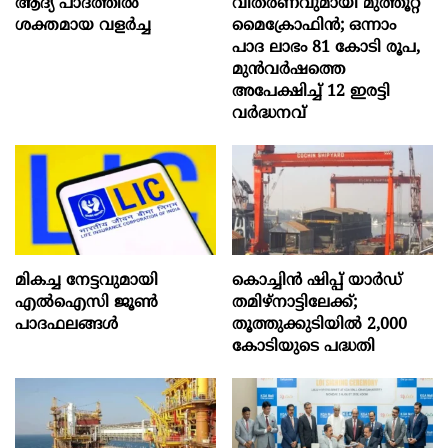
ആദ്യ പാദത്തിൽ
വിതരണവുമായി മുത്തൂറ്റ്
ശക്തമായ വളർച്ച
മൈക്രോഫിൻ; ഒന്നാം
പാദ ലാഭം 81 കോടി രൂപ,
മുൻവർഷത്തെ
അപേക്ഷിച്ച് 12 ഇരട്ടി
വർദ്ധനവ്
മികച്ച നേട്ടവുമായി
കൊച്ചിന്‍ ഷിപ്പ് യാർഡ്
എൽഐസി ജൂൺ
തമിഴ്നാട്ടിലേക്ക്;
പാദഫലങ്ങൾ
തൂത്തുക്കുടിയിൽ 2,000
കോടിയുടെ പദ്ധതി