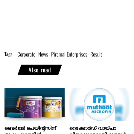
Corporate
News
Piramal Enterprises
Result
Tags :
Also read
ബെർജർ പെയിന്റ്സിന്
റെക്കോർഡ് വായ്പാ