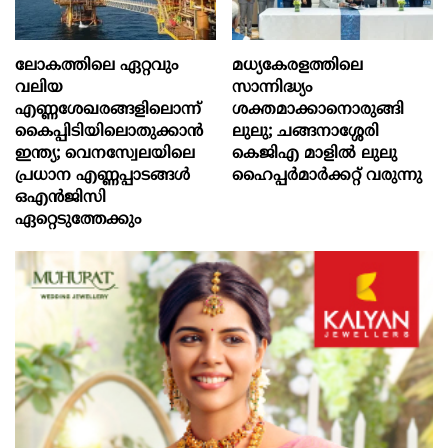
ലോകത്തിലെ ഏറ്റവും
മധ്യകേരളത്തിലെ
വലിയ
സാന്നിദ്ധ്യം
എണ്ണശേഖരങ്ങളിലൊന്ന്
ശക്തമാക്കാനൊരുങ്ങി
കൈപ്പിടിയിലൊതുക്കാന്‍
ലുലു; ചങ്ങനാശ്ശേരി
ഇന്ത്യ; വെനസ്വേലയിലെ
കെജിഎ മാളിൽ ലുലു
പ്രധാന എണ്ണപ്പാടങ്ങള്‍
ഹൈപ്പർമാർക്കറ്റ് വരുന്നു
ഒഎന്‍ജിസി
ഏറ്റെടുത്തേക്കും