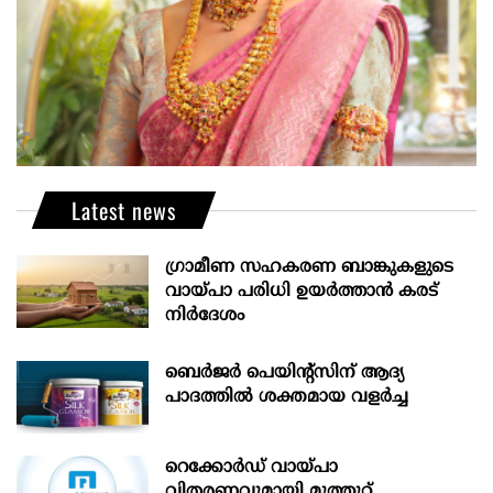
Latest news
ഗ്രാമീണ സഹകരണ ബാങ്കുകളുടെ
വായ്പാ പരിധി ഉയർത്താൻ കരട്
നിർദേശം
ബെർജർ പെയിന്റ്സിന് ആദ്യ
പാദത്തിൽ ശക്തമായ വളർച്ച
റെക്കോർഡ് വായ്പാ
വിതരണവുമായി മുത്തൂറ്റ്