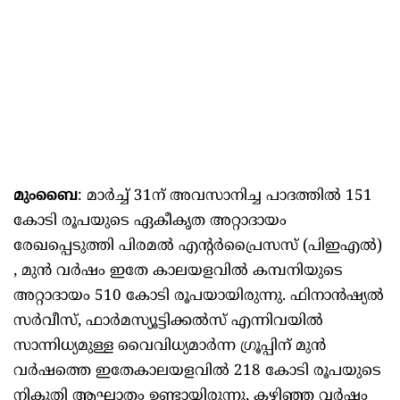
മുംബൈ
: മാർച്ച് 31ന് അവസാനിച്ച പാദത്തിൽ 151
കോടി രൂപയുടെ ഏകീകൃത അറ്റാദായം
രേഖപ്പെടുത്തി പിരമൽ എന്റർപ്രൈസസ് (പിഇഎൽ)
, മുൻ വർഷം ഇതേ കാലയളവിൽ കമ്പനിയുടെ
അറ്റാദായം 510 കോടി രൂപയായിരുന്നു. ഫിനാൻഷ്യൽ
സർവീസ്, ഫാർമസ്യൂട്ടിക്കൽസ് എന്നിവയിൽ
സാന്നിധ്യമുള്ള വൈവിധ്യമാർന്ന ഗ്രൂപ്പിന് മുൻ
വർഷത്തെ ഇതേകാലയളവിൽ 218 കോടി രൂപയുടെ
നികുതി ആഘാതം ഉണ്ടായിരുന്നു, കഴിഞ്ഞ വർഷം