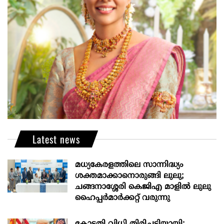
Latest news
മധ്യകേരളത്തിലെ സാന്നിദ്ധ്യം
ശക്തമാക്കാനൊരുങ്ങി ലുലു;
ചങ്ങനാശ്ശേരി കെജിഎ മാളിൽ ലുലു
ഹൈപ്പർമാർക്കറ്റ് വരുന്നു
കോടതി വിധി തിരിച്ചടിയായി;