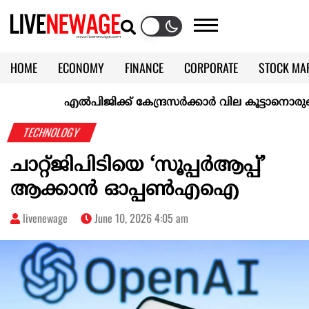
HOME
ECONOMY
FINANCE
CORPORATE
STOCK MA
CALENDAR
KERALA @70
എല്‍പിജിക്ക് കേന്ദ്രസർക്കാർ വില കൂട്ടാനൊരുങ്ങുന്നുവെന
TECHNOLOGY
ചാറ്റ്ജിപിടിയെ ‘സൂപ്പർആപ്പ്’
ആക്കാൻ ഓപ്പൺഎഐ
livenewage
June 10, 2026 4:05 am