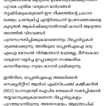
ചാറ്റ്ജിപിടിയെ കൂടുതൽ ഉപകാരപ്രദമാക്കുന്നതിന്
പുറമെ പുതിയ വരുമാന മാർഗങ്ങൾ
സൃഷ്‍ടിക്കുകയുമാണ് ഈ നീക്കത്തിന്റെ പ്രധാന
ലക്ഷ്യം. പ്രത്യേകിച്ച് എന്റർപ്രൈസ് ഉപഭോക്താക്കളെ
കൂടുതൽ ആകർഷിക്കുന്നതിനായി കമ്പനി ആഭ്യന്തര
തലത്തിൽ വിഭവങ്ങൾ
പുനഃസംഘടിപ്പിക്കുകയാണെന്നും റിപ്പോർട്ടുകൾ
വ്യക്തമാക്കുന്നു. അതിലൂടെ ഓപ്പൺഎഐ ഒരു
എഐ മോഡൽ നിർമ്മാതാവ് മാത്രമല്ല, ദീർഘകാല
വരുമാന വളർച്ച ഉറപ്പാക്കുന്ന സാങ്കേതിക
കമ്പനിയായും സ്വയം മാറാൻ ശ്രമിക്കുന്നു.
ഇതിനിടെ, ഓപ്പൺഎഐ അമേരിക്കൻ
സെക്യൂരിറ്റീസ് ആൻഡ് എക്സ്ചേഞ്ച് കമ്മീഷനിൽ
(SEC) രഹസ്യമായി ഐപിഒ രേഖകൾ സമർപ്പിക്കാൻ
തയ്യാറെടുക്കുകയാണെന്ന റിപ്പോർട്ടുകളും
പുറത്തുവന്നിരുന്നു. അതേസമയം, ആന്ത്രോപിക്