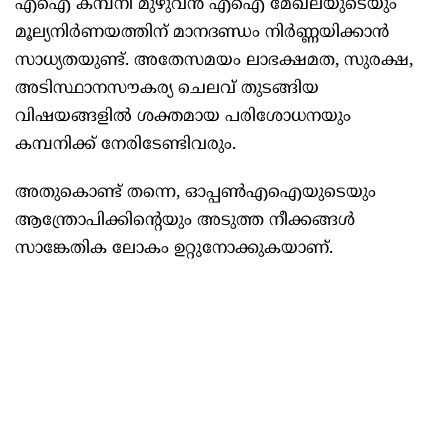
എഐ കമ്പനി മുഴുവൻ എഐ മേഖലയുടെയും
മൂല്യനിർണയത്തിന് മാനദണ്ഡം നിർണ്ണയിക്കാൻ
സാധ്യതയുണ്ട്. അതേസമയം ലാഭക്ഷമത, സുരക്ഷ,
അടിസ്ഥാനസൗകര്യ ചെലവ് തുടങ്ങിയ
വിഷയങ്ങളിൽ ശക്തമായ പരിശോധനയും
കമ്പനിക്ക് നേരിടേണ്ടിവരും.
അതുകൊണ്ട് തന്നെ, ഓപ്പൺഎഐയുടെയും
ആന്ത്രോപിക്കിന്റെയും അടുത്ത നീക്കങ്ങൾ
സാങ്കേതിക ലോകം ഉറ്റുനോക്കുകയാണ്.