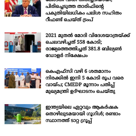
പിരിച്ചെടുത്ത താരിഫിന്‍റെ
പകുതിയിലധികം പലിശ സഹിതം
റീഫണ്ട് ചെയ്ത് ട്രംപ്
2021 മുതൽ മോദി വിദേശയാത്രയ്ക്ക്
ചെലവഴിച്ചത് 558 കോടി;
രാജ്യത്തെത്തിച്ചത് 381.8 ബില്യൺ
ഡോളർ നിക്ഷേപം
കെഎഫ്സി വഴി 6 ശതമാനം
നിരക്കിൽ ഇനി 5 കോടി രൂപ വരെ
വായ്പ; CMEDP മൂന്നാം പതിപ്പ്
മുഖ്യമന്ത്രി ഉദ്ഘാടനം ചെയ്തു
ഇന്ത്യയിലെ ഏറ്റവും ആകര്‍ഷക
തൊഴിലുടമയായി ഗൂഗിള്‍; രണ്ടാം
സ്ഥാനത്ത് ടാറ്റ ഗ്രൂപ്പ്