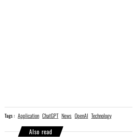
Application
ChatGPT
News
OpenAI
Technology
Tags :
Also read