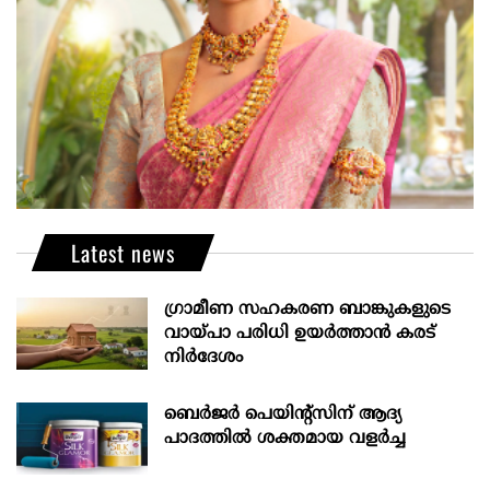
Latest news
ഗ്രാമീണ സഹകരണ ബാങ്കുകളുടെ
വായ്പാ പരിധി ഉയർത്താൻ കരട്
നിർദേശം
ബെർജർ പെയിന്റ്സിന് ആദ്യ
പാദത്തിൽ ശക്തമായ വളർച്ച