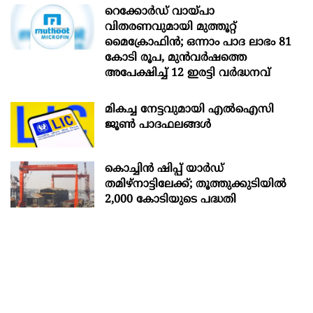
റെക്കോർഡ് വായ്പാ
വിതരണവുമായി മുത്തൂറ്റ്
മൈക്രോഫിൻ; ഒന്നാം പാദ ലാഭം 81
കോടി രൂപ, മുൻവർഷത്തെ
അപേക്ഷിച്ച് 12 ഇരട്ടി വർദ്ധനവ്
മികച്ച നേട്ടവുമായി എൽഐസി
ജൂൺ പാദഫലങ്ങൾ
കൊച്ചിന്‍ ഷിപ്പ് യാർഡ്
തമിഴ്നാട്ടിലേക്ക്; തൂത്തുക്കുടിയിൽ
2,000 കോടിയുടെ പദ്ധതി