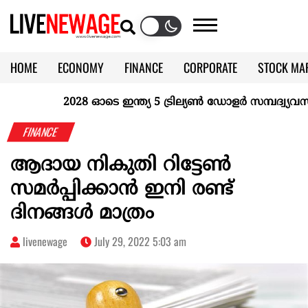
HOME
ECONOMY
FINANCE
CORPORATE
STOCK MA
CALENDAR
KERALA @70
2028 ഓടെ ഇന്ത്യ 5 ട്രില്യണ്‍ ഡോളര്‍ സമ്പദ്വ്യവസ്ഥ
FINANCE
ആദായ നികുതി റിട്ടേൺ
സമർപ്പിക്കാൻ ഇനി രണ്ട്
ദിനങ്ങൾ മാത്രം
livenewage
July 29, 2022 5:03 am