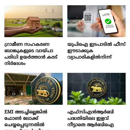
ഗ്രാമീണ സഹകരണ
യുപിഐ ഇടപാടിൽ ഫീസ്
ബാങ്കുകളുടെ വായ്പാ
ഈടാക്കുക
പരിധി ഉയർത്താൻ കരട്
വ്യാപാരികളിൽനിന്ന്
നിർദേശം
EMI അടച്ചില്ലെങ്കിൽ
എഫ്സിഎൻആർബി
ഫോൺ ലോക്ക്
പദ്ധതിയിലെ ഇളവ്
ചെയ്യപ്പെടുന്നതിൽ
നീട്ടാതെ ആർബിഐ