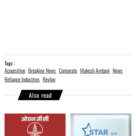
Tags :
Acquisition
Breaking News
Corporate
Mukesh Ambani
News
Reliance Industries
Revlon
Also read