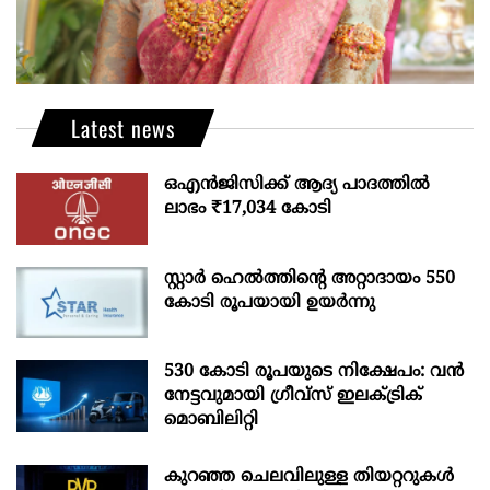
Latest news
ഒഎന്‍ജിസിക്ക് ആദ്യ പാദത്തില്‍
ലാഭം ₹17,034 കോടി
സ്റ്റാർ ഹെൽത്തിന്റെ അറ്റാദായം 550
കോടി രൂപയായി ഉയർന്നു
530 കോടി രൂപയുടെ നിക്ഷേപം: വൻ
നേട്ടവുമായി ഗ്രീവ്സ് ഇലക്ട്രിക്
മൊബിലിറ്റി
കുറഞ്ഞ ചെലവിലുള്ള തിയറ്ററുകൾ