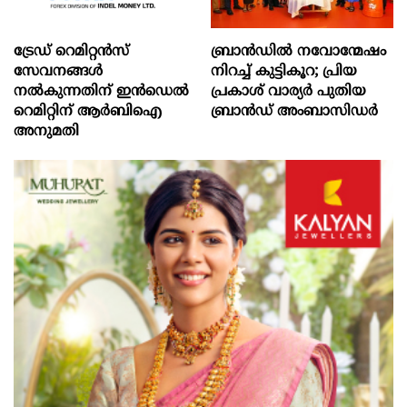
ട്രേഡ് റെമിറ്റന്‍സ്
ബ്രാൻഡിൽ നവോന്മേഷം
സേവനങ്ങള്‍
നിറച്ച് കുട്ടികൂറ; പ്രിയ
നല്‍കുന്നതിന് ഇന്‍ഡെല്‍
പ്രകാശ് വാര്യർ പുതിയ
റെമിറ്റിന് ആര്‍ബിഐ
ബ്രാൻഡ് അംബാസിഡർ
അനുമതി