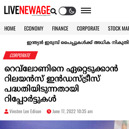
HOME
ECONOMY
FINANCE
CORPORATE
STOCK MA
CALENDAR
KERALA @70
ഇന്ത്യൻ ഇരുമ്പ് പൈപ്പുകൾക്ക് അധിക നികുതി ഏർപ
CORPORATE
റെവ്‌ലോണിനെ ഏറ്റെടുക്കാൻ
റിലയൻസ് ഇൻഡസ്ട്രീസ്
പദ്ധതിയിടുന്നതായി
റിപ്പോർട്ടുകൾ
Vinsten Lee Edison
June 17, 2022 10:35 am