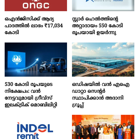
ഒഎന്‍ജിസിക്ക് ആദ്യ
സ്റ്റാർ ഹെൽത്തിന്റെ
പാദത്തില്‍ ലാഭം ₹17,034
അറ്റാദായം 550 കോടി
കോടി
രൂപയായി ഉയർന്നു
530 കോടി രൂപയുടെ
ഒഡിഷയില്‍ വന്‍ എഐ
നിക്ഷേപം: വൻ
ഡാറ്റാ സെന്റര്‍
നേട്ടവുമായി ഗ്രീവ്സ്
സ്ഥാപിക്കാന്‍ അദാനി
ഇലക്ട്രിക് മൊബിലിറ്റി
ഗ്രൂപ്പ്