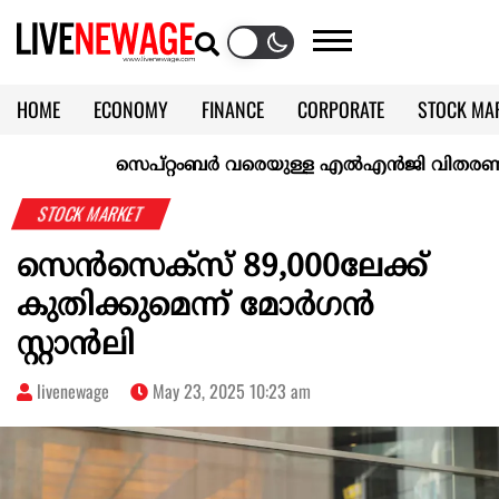
HOME
ECONOMY
FINANCE
CORPORATE
STOCK MA
CALENDAR
KERALA @70
സെപ്റ്റംബർ വരെയുള്ള എൽഎൻജി വിതരണം ഉറപ്പാക്
STOCK MARKET
സെൻസെക്സ് 89,000ലേക്ക്
കുതിക്കുമെന്ന് മോർഗൻ
സ്റ്റാൻലി
livenewage
May 23, 2025 10:23 am