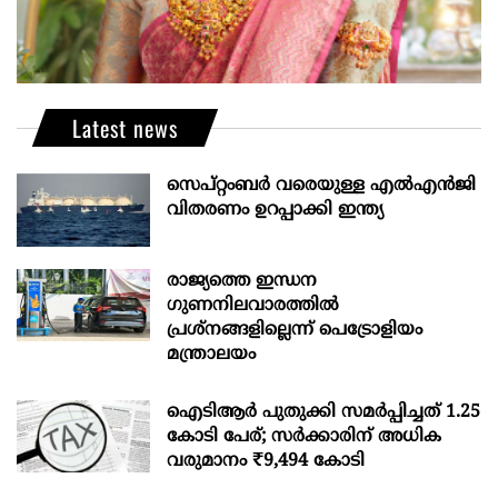
Latest news
സെപ്റ്റംബർ വരെയുള്ള എൽഎൻജി
വിതരണം ഉറപ്പാക്കി ഇന്ത്യ
രാജ്യത്തെ ഇന്ധന
ഗുണനിലവാരത്തില്‍
പ്രശ്‌നങ്ങളില്ലെന്ന് പെട്രോളിയം
മന്ത്രാലയം
ഐടിആര്‍ പുതുക്കി സമർപ്പിച്ചത് 1.25
കോടി പേര്; സർക്കാരിന് അധിക
വരുമാനം ₹9,494 കോടി