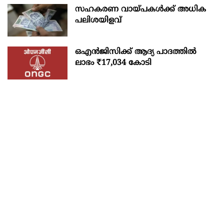
സഹകരണ വായ്പകള്‍ക്ക് അധിക
പലിശയിളവ്
ഒഎന്‍ജിസിക്ക് ആദ്യ പാദത്തില്‍
ലാഭം ₹17,034 കോടി