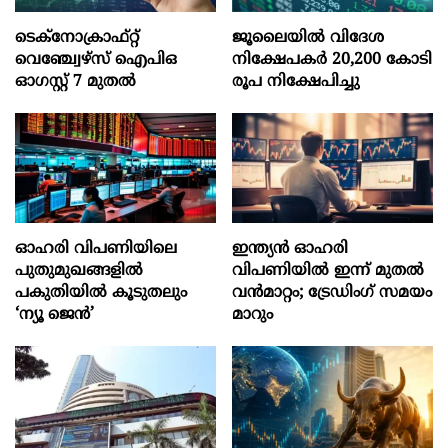
ടെക്‌നോക്രാഫ്‌റ്റ്‌
ജൂലൈയില്‍ വിദേശ
വെഞ്ച്വേഴ്‌സ്‌ ഐപിഒ
നിക്ഷേപകര്‍ 20,200 കോടി
ഓഗസ്റ്റ്‌ 7 മുതല്‍
രൂപ നിക്ഷേപിച്ചു
ഓഹരി വിപണിയിലെ
ഇന്ത്യൻ ഓഹരി
പുതുമുഖങ്ങളിൽ
വിപണിയിൽ ഇന്ന് മുതൽ
പകുതിയിൽ കൂടുതലും
വൻമാറ്റം; ട്രേഡിംഗ് സമയം
‘ന്യൂ ജെൻ’
മാറും