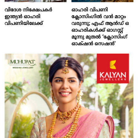
വിദേശ നിക്ഷേപകര്‍
ഓഹരി വിപണി
ഇന്ത്യൻ ഓഹരി
ക്ലോസിംഗിൽ വൻ മാറ്റം
വിപണിയിലേക്ക്
വരുന്നു; എഫ് ആൻഡ് ഒ
ഓഹരികൾക്ക് ഓഗസ്റ്റ്
മൂന്നു മുതൽ ‘ക്ലോസിംഗ്
ഓക്‌ഷൻ സെഷൻ’