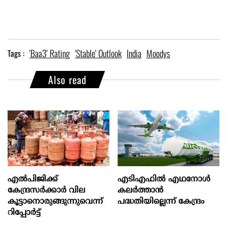
'Baa3' Rating
'Stable' Outlook
India
Moodys
Tags :
Also read
എല്‍പിജിക്ക്
എടിഎഫില്‍ എഥനോള്‍
കേന്ദ്രസർക്കാർ വില
കലര്‍ത്താന്‍
കൂട്ടാനൊരുങ്ങുന്നുവെന്ന്
പദ്ധതിയില്ലെന്ന് കേന്ദ്രം
റിപ്പോർട്ട്