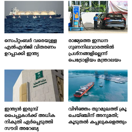
സെപ്റ്റംബർ വരെയുള്ള
രാജ്യത്തെ ഇന്ധന
എൽഎൻജി വിതരണം
ഗുണനിലവാരത്തില്‍
ഉറപ്പാക്കി ഇന്ത്യ
പ്രശ്‌നങ്ങളില്ലെന്ന്
പെട്രോളിയം മന്ത്രാലയം
ഇന്ത്യൻ ഇരുമ്പ്
വിഴിഞ്ഞം തുറമുഖത്ത് ക്രൂ
പൈപ്പുകൾക്ക് അധിക
ചെയ്ഞ്ചിന് അനുമതി;
നികുതി ഏർപ്പെടുത്തി
കൂടുതൽ കപ്പലുകളെത്തും
സൗദി അറേബ്യ