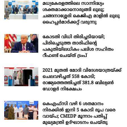
മധ്യകേരളത്തിലെ സാന്നിദ്ധ്യം
ശക്തമാക്കാനൊരുങ്ങി ലുലു;
ചങ്ങനാശ്ശേരി കെജിഎ മാളിൽ ലുലു
ഹൈപ്പർമാർക്കറ്റ് വരുന്നു
കോടതി വിധി തിരിച്ചടിയായി;
പിരിച്ചെടുത്ത താരിഫിന്‍റെ
പകുതിയിലധികം പലിശ സഹിതം
റീഫണ്ട് ചെയ്ത് ട്രംപ്
2021 മുതൽ മോദി വിദേശയാത്രയ്ക്ക്
ചെലവഴിച്ചത് 558 കോടി;
രാജ്യത്തെത്തിച്ചത് 381.8 ബില്യൺ
ഡോളർ നിക്ഷേപം
കെഎഫ്സി വഴി 6 ശതമാനം
നിരക്കിൽ ഇനി 5 കോടി രൂപ വരെ
വായ്പ; CMEDP മൂന്നാം പതിപ്പ്
മുഖ്യമന്ത്രി ഉദ്ഘാടനം ചെയ്തു