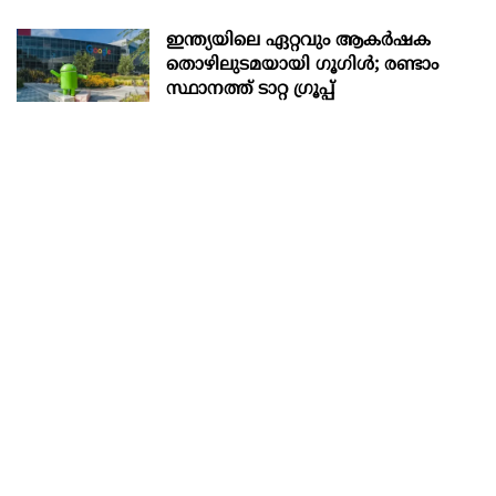
ഇന്ത്യയിലെ ഏറ്റവും ആകര്‍ഷക
തൊഴിലുടമയായി ഗൂഗിള്‍; രണ്ടാം
സ്ഥാനത്ത് ടാറ്റ ഗ്രൂപ്പ്