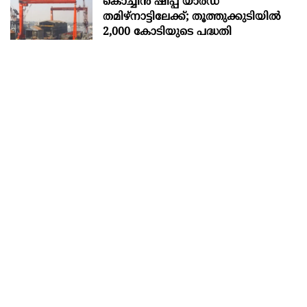
കൊച്ചിന്‍ ഷിപ്പ് യാർഡ്
തമിഴ്നാട്ടിലേക്ക്; തൂത്തുക്കുടിയിൽ
2,000 കോടിയുടെ പദ്ധതി