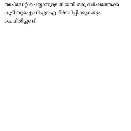
അപ്‌ഡേറ്റ് ചെയ്യാനുള്ള തിയതി ഒരു വർഷത്തേക്ക്
കൂടി യുഐഡിഎഐ ദീർഘിപ്പിക്കുകയും
ചെയ്തിട്ടുണ്ട്.