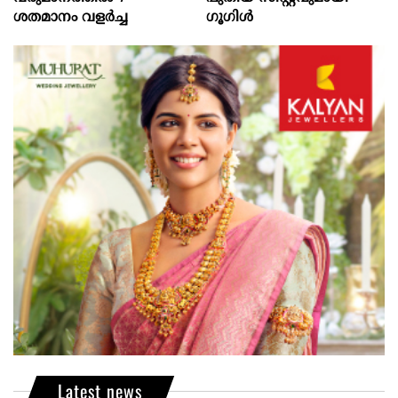
ശതമാനം വളർച്ച
ഗൂഗിൾ
Latest news