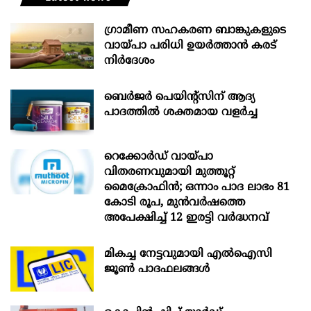
ഗ്രാമീണ സഹകരണ ബാങ്കുകളുടെ
വായ്പാ പരിധി ഉയർത്താൻ കരട്
നിർദേശം
ബെർജർ പെയിന്റ്സിന് ആദ്യ
പാദത്തിൽ ശക്തമായ വളർച്ച
റെക്കോർഡ് വായ്പാ
വിതരണവുമായി മുത്തൂറ്റ്
മൈക്രോഫിൻ; ഒന്നാം പാദ ലാഭം 81
കോടി രൂപ, മുൻവർഷത്തെ
അപേക്ഷിച്ച് 12 ഇരട്ടി വർദ്ധനവ്
മികച്ച നേട്ടവുമായി എൽഐസി
ജൂൺ പാദഫലങ്ങൾ