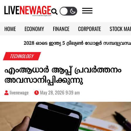
HOME
ECONOMY
FINANCE
CORPORATE
STOCK MA
CALENDAR
KERALA @70
2028 ഓടെ ഇന്ത്യ 5 ട്രില്യണ്‍ ഡോളര്‍ സമ്പദ്വ്യവസ്ഥയാക
TECHNOLOGY
എംആധാർ ആപ്പ് പ്രവർത്തനം
അവസാനിപ്പിക്കുന്നു
livenewage
May 28, 2026 9:39 am