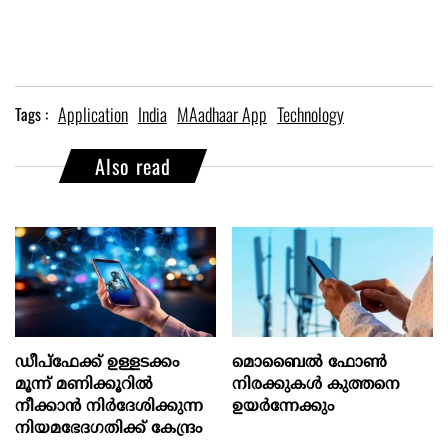
Application
India
MAadhaar App
Technology
Tags :
Also read
ഡീപ്‌ഫേക്ക് ഉള്ളടക്കം
മൊബൈല്‍ ഫോണ്‍
മൂന്ന് മണിക്കൂറിൽ
നിരക്കുകള്‍ കുത്തനെ
നീക്കാൻ നിർദേശിക്കുന്ന
ഉയര്‍ന്നേക്കും
നിയമഭേദഗതിക്ക് കേന്ദ്രം