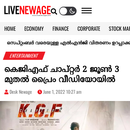
HOME
ECONOMY
FINANCE
CORPORATE
STOCK MA
CALENDAR
KERALA @70
പ്റ്റംബർ വരെയുള്ള എൽഎൻജി വിതരണം ഉറപ്പാക്കി ഇന്ത
ENTERTAINMENT
കെജിഎഫ് ചാപ്റ്റര്‍ 2 ജൂണ്‍ 3
മുതല്‍ പ്രൈം വീഡിയോയില്‍
Desk Newage
June 1, 2022 10:27 am