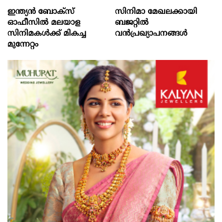
ഇന്ത്യൻ ബോക്‌സ്
സിനിമാ മേഖലക്കായി
ഓഫീസിൽ മലയാള
ബജറ്റിൽ
സിനിമകൾക്ക് മികച്ച
വൻപ്രഖ്യാപനങ്ങൾ
മുന്നേറ്റം