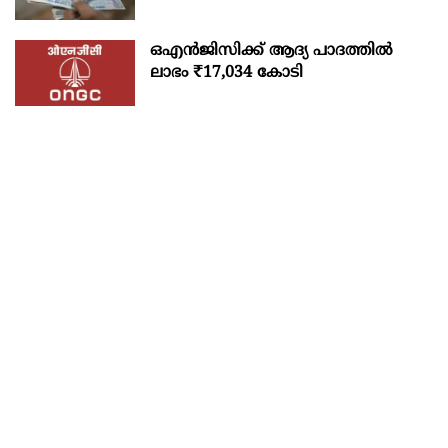
ഒഎന്‍ജിസിക്ക് ആദ്യ പാദത്തില്‍
ലാഭം ₹17,034 കോടി