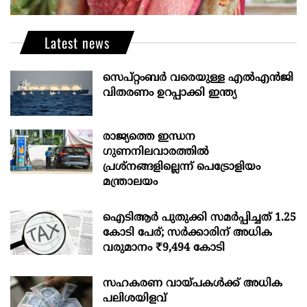
Latest news
സെപ്റ്റംബർ വരെയുള്ള എൽഎൻജി
വിതരണം ഉറപ്പാക്കി ഇന്ത്യ
രാജ്യത്തെ ഇന്ധന
ഗുണനിലവാരത്തില്‍
പ്രശ്‌നങ്ങളില്ലെന്ന് പെട്രോളിയം
മന്ത്രാലയം
ഐടിആര്‍ പുതുക്കി സമർപ്പിച്ചത് 1.25
കോടി പേര്; സർക്കാരിന് അധിക
വരുമാനം ₹9,494 കോടി
സഹകരണ വായ്പകള്‍ക്ക് അധിക
പലിശയിളവ്