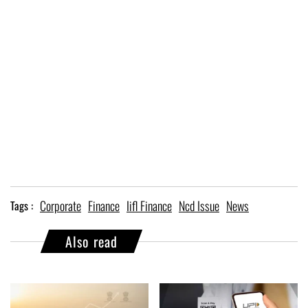
Corporate
Finance
Iifl Finance
Ncd Issue
News
Tags :
Also read