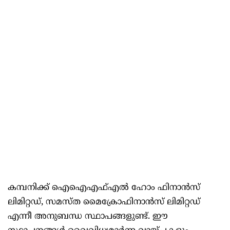
കമ്പനിക്ക് ഐഐഎഫ്എൽ ഹോം ഫിനാൻസ്
ലിമിറ്റഡ്, സമസ്ത മൈക്രോഫിനാൻസ് ലിമിറ്റഡ്
എന്നീ അനുബന്ധ സ്ഥാപങ്ങളുണ്ട്. ഈ