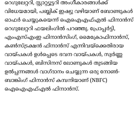
റെഗുലേറ്ററി, സ്റ്റാറ്റ്യൂട്ടറി അംഗീകാരങ്ങൾക്ക്
വിധേയമായി, പബ്ലിക് ഇഷ്യു വഴിയാണ് ബോണ്ടുകൾ
ഓഫർ ചെയ്യുകയെന്ന് ഐഐഎഫ്എൽ ഫിനാൻസ്
റെഗുലേറ്ററി ഫയലിംഗിൽ പറഞ്ഞു. പ്രോപ്പർട്ടി,
എംഎസ്എംഇ ഫിനാൻസിംഗ്, മൈക്രോഫിനാൻസ്,
കൺസ്ട്രക്ഷൻ ഫിനാൻസ് എന്നിവയ്‌ക്കെതിരായ
വായ്പകൾ ഉൾപ്പെടെ ഭവന വായ്പകൾ, സ്വർണ്ണ
വായ്പകൾ, ബിസിനസ് ലോണുകൾ തുടങ്ങിയ
ഉൽപ്പന്നങ്ങൾ വാഗ്ദാനം ചെയ്യുന്ന ഒരു നോൺ-
ബാങ്കിംഗ് ഫിനാൻസ് കമ്പനിയാണ് (NBFC)
ഐഐഎഫ്എൽ ഫിനാൻസ്.