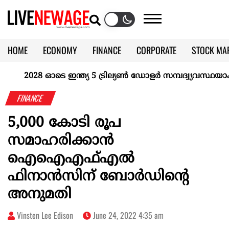
HOME
ECONOMY
FINANCE
CORPORATE
STOCK MA
CALENDAR
KERALA @70
2028 ഓടെ ഇന്ത്യ 5 ട്രില്യണ്‍ ഡോളര്‍ സമ്പദ്വ്യവസ്ഥയാകുമെ
FINANCE
5,000 കോടി രൂപ
സമാഹരിക്കാൻ
ഐഐഎഫ്എൽ
ഫിനാൻസിന് ബോർഡിന്റെ
അനുമതി
Vinsten Lee Edison
June 24, 2022 4:35 am