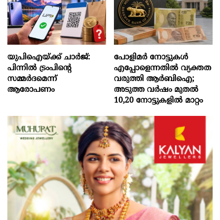
യുപിഐയ്ക്ക് ചാര്‍ജ്:
പോളിമർ നോട്ടുകൾ
പിന്നില്‍ ട്രംപിന്‍റെ
എപ്പോളെന്നതിൽ വ്യക്തത
സമ്മര്‍ദമെന്ന്
വരുത്തി ആർബിഐ;
ആരോപണം
അടുത്ത വർഷം മുതൽ
10,20 നോട്ടുകളിൽ മാറ്റം