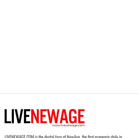
LIVENEWAGE.COM is the digital face of NewAge, the first economic daily in