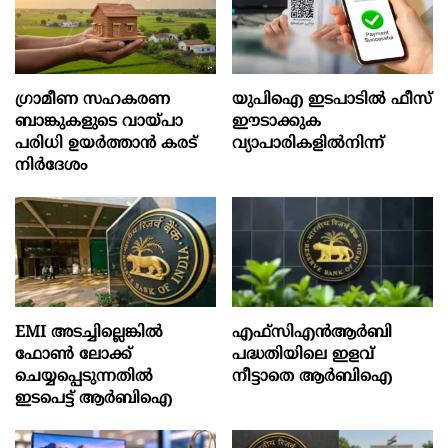
ഗ്രാമീണ സഹകരണ
യുപിഐ ഇടപാടിൽ ഫീസ്
ബാങ്കുകളുടെ വായ്പാ
ഈടാക്കുക
പരിധി ഉയർത്താൻ കരട്
വ്യാപാരികളിൽനിന്ന്
നിർദേശം
EMI അടച്ചില്ലെങ്കിൽ
എഫ്സിഎൻആർബി
ഫോൺ ലോക്ക്
പദ്ധതിയിലെ ഇളവ്
ചെയ്യപ്പെടുന്നതിൽ
നീട്ടാതെ ആർബിഐ
ഇടപെട്ട് ആർബിഐ