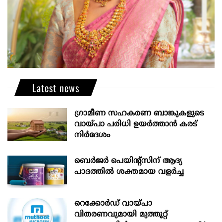
Latest news
ഗ്രാമീണ സഹകരണ ബാങ്കുകളുടെ
വായ്പാ പരിധി ഉയർത്താൻ കരട്
നിർദേശം
ബെർജർ പെയിന്റ്സിന് ആദ്യ
പാദത്തിൽ ശക്തമായ വളർച്ച
റെക്കോർഡ് വായ്പാ
വിതരണവുമായി മുത്തൂറ്റ്