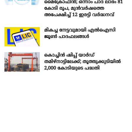
മൈക്രോഫിൻ; ഒന്നാം പാദ ലാഭം 81
കോടി രൂപ, മുൻവർഷത്തെ
അപേക്ഷിച്ച് 12 ഇരട്ടി വർദ്ധനവ്
മികച്ച നേട്ടവുമായി എൽഐസി
ജൂൺ പാദഫലങ്ങൾ
കൊച്ചിന്‍ ഷിപ്പ് യാർഡ്
തമിഴ്നാട്ടിലേക്ക്; തൂത്തുക്കുടിയിൽ
2,000 കോടിയുടെ പദ്ധതി