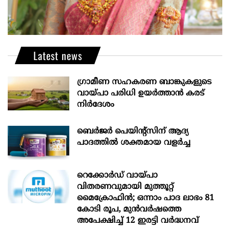
Latest news
ഗ്രാമീണ സഹകരണ ബാങ്കുകളുടെ
വായ്പാ പരിധി ഉയർത്താൻ കരട്
നിർദേശം
ബെർജർ പെയിന്റ്സിന് ആദ്യ
പാദത്തിൽ ശക്തമായ വളർച്ച
റെക്കോർഡ് വായ്പാ
വിതരണവുമായി മുത്തൂറ്റ്
മൈക്രോഫിൻ; ഒന്നാം പാദ ലാഭം 81
കോടി രൂപ, മുൻവർഷത്തെ
അപേക്ഷിച്ച് 12 ഇരട്ടി വർദ്ധനവ്