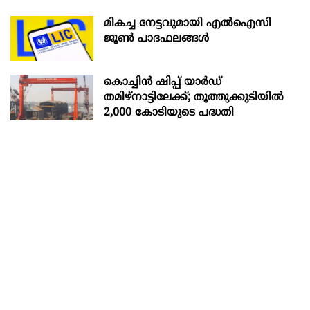
മികച്ച നേട്ടവുമായി എൽഐസി
ജൂൺ പാദഫലങ്ങൾ
കൊച്ചിന്‍ ഷിപ്പ് യാർഡ്
തമിഴ്നാട്ടിലേക്ക്; തൂത്തുക്കുടിയിൽ
2,000 കോടിയുടെ പദ്ധതി