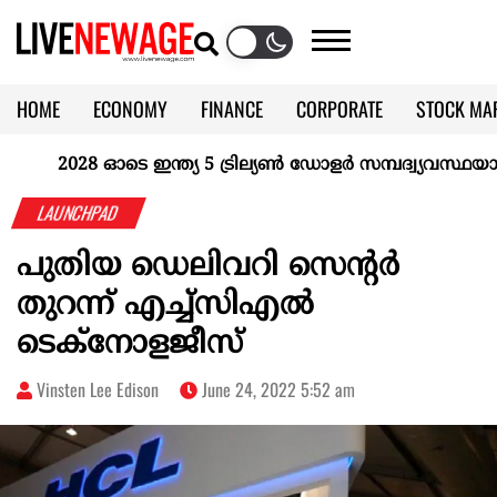
HOME
ECONOMY
FINANCE
CORPORATE
STOCK MA
CALENDAR
KERALA @70
2028 ഓടെ ഇന്ത്യ 5 ട്രില്യണ്‍ ഡോളര്‍ സമ്പദ്വ്യവസ്ഥയാകുമ
LAUNCHPAD
പുതിയ ഡെലിവറി സെന്റർ
തുറന്ന് എച്ച്സിഎൽ
ടെക്‌നോളജീസ്
Vinsten Lee Edison
June 24, 2022 5:52 am