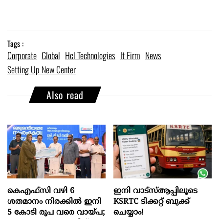
Tags :
Corporate
Global
Hcl Technologies
It Firm
News
Setting Up New Center
Also read
കെഎഫ്സി വഴി 6
ഇനി വാട്‌സ്ആപ്പിലൂടെ
ശതമാനം നിരക്കിൽ ഇനി
KSRTC ടിക്കറ്റ് ബുക്ക്
5 കോടി രൂപ വരെ വായ്പ;
ചെയ്യാം!