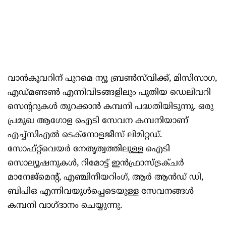
വാൻകൂവറിന് പുറമെ ന്യൂ ബ്രൺസ്‌വിക്ക്, മിസിസാഗ,
എഡ്‌മണ്ടൺ എന്നിവിടങ്ങളിലും പുതിയ ഡെലിവറി
സെന്ററുകൾ തുറക്കാൻ കമ്പനി പദ്ധതിയിടുന്നു. ഒരു
പ്രമുഖ ആഗോള ഐടി സേവന കമ്പനിയാണ്
എച്ച്സിഎൽ ടെക്നോളജീസ് ലിമിറ്റഡ്.
സോഫ്റ്റ്‌വെയർ നേതൃത്വത്തിലുള്ള ഐടി
സൊല്യൂഷനുകൾ, റിമോട്ട് ഇൻഫ്രാസ്ട്രക്ചർ
മാനേജ്‌മെന്റ്, എഞ്ചിനീയറിംഗ്, ആർ ആൻഡ് ഡി,
ബിപിഒ എന്നിവയുൾപ്പെടെയുള്ള സേവനങ്ങൾ
കമ്പനി വാഗ്ദാനം ചെയ്യുന്നു.