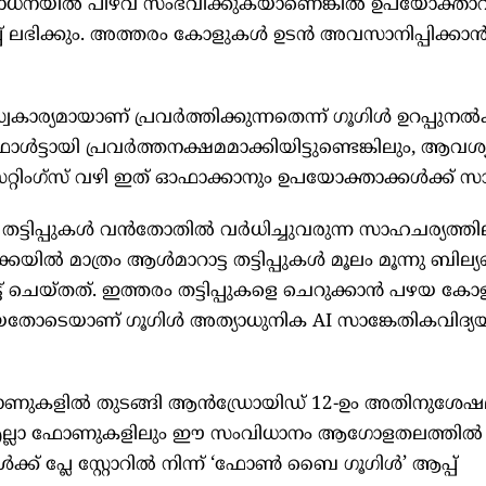
ോധനയിൽ പിഴവ് സംഭവിക്കുകയാണെങ്കിൽ ഉപയോക്താവ
പ്പ് ലഭിക്കും. അത്തരം കോളുകൾ ഉടൻ അവസാനിപ്പിക്ക
ര്യമായാണ് പ്രവർത്തിക്കുന്നതെന്ന് ഗൂഗിൾ ഉറപ്പുനൽക
്ടായി പ്രവർത്തനക്ഷമമാക്കിയിട്ടുണ്ടെങ്കിലും, ആവശ്
ിംഗ്സ് വഴി ഇത് ഓഫാക്കാനും ഉപയോക്താക്കൾക്ക് സാധ
്ടിപ്പുകൾ വൻതോതിൽ വർധിച്ചുവരുന്ന സാഹചര്യത്തി
കയിൽ മാത്രം ആൾമാറാട്ട തട്ടിപ്പുകൾ മൂലം മൂന്നു ബില
ട്ട് ചെയ്തത്. ഇത്തരം തട്ടിപ്പുകളെ ചെറുക്കാൻ പഴയ
ോടെയാണ് ഗൂഗിൾ അത്യാധുനിക AI സാങ്കേതികവിദ്യയി
ുകളിൽ തുടങ്ങി ആൻഡ്രോയിഡ് 12-ഉം അതിനുശേഷമ
ന്ന എല്ലാ ഫോണുകളിലും ഈ സംവിധാനം ആഗോളതലത്തിൽ ല
് പ്ലേ സ്റ്റോറിൽ നിന്ന് ‘ഫോൺ ബൈ ഗൂഗിൾ’ ആപ്പ്