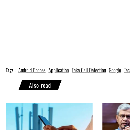
Android Phones
Application
Fake Call Detection
Google
Tec
Tags :
Also read