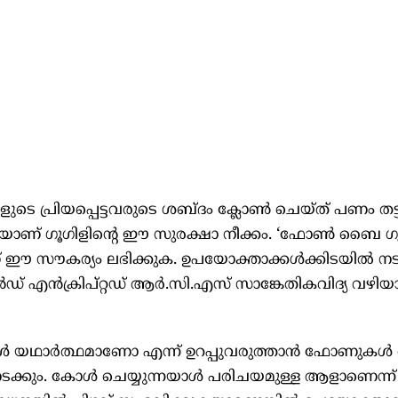
്ങളുടെ പ്രിയപ്പെട്ടവരുടെ ശബ്ദം ക്ലോൺ ചെയ്ത് പണം തട്ട
ണ് ഗൂഗിളിന്റെ ഈ സുരക്ഷാ നീക്കം. ‘ഫോൺ ബൈ ഗ
് ഈ സൗകര്യം ലഭിക്കുക. ഉപയോക്താക്കൾക്കിടയിൽ നടക
എൻക്രിപ്റ്റഡ് ആർ.സി.എസ് സാങ്കേതികവിദ്യ വഴിയ
ൾ യഥാർത്ഥമാണോ എന്ന് ഉറപ്പുവരുത്താൻ ഫോണുകൾ 
 നടക്കും. കോൾ ചെയ്യുന്നയാൾ പരിചയമുള്ള ആളാണെന്ന്