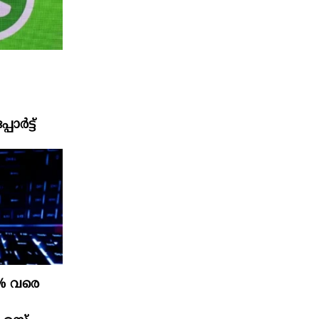
ോർട്ട്
0% വരെ