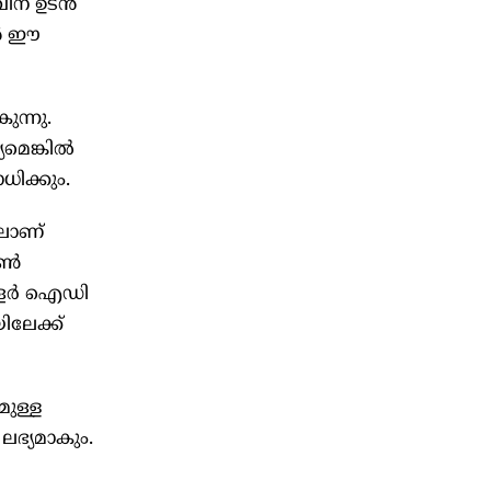
ിന് ഉടൻ
ാൻ ഈ
ുന്നു.
യമെങ്കിൽ
ിക്കും.
ലാണ്
്യൺ
 കോളർ ഐഡി
ലേക്ക്
ുള്ള
ഭ്യമാകും.