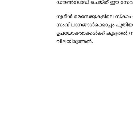
ഡൗൺലോഡ് ചെയ്ത് ഈ സേവനം 
ഗൂഗിൾ മെസേജുകളിലെ സ്‌കാം ഡ
സംവിധാനങ്ങൾക്കൊപ്പം പുത
ഉപയോക്താക്കൾക്ക് കൂടുതൽ സ
വിലയിരുത്തൽ.