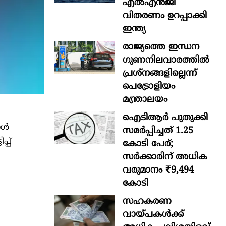
എൽഎൻജി
വിതരണം ഉറപ്പാക്കി
ഇന്ത്യ
രാജ്യത്തെ ഇന്ധന
ഗുണനിലവാരത്തില്‍
പ്രശ്‌നങ്ങളില്ലെന്ന്
പെട്രോളിയം
മന്ത്രാലയം
ഐടിആര്‍ പുതുക്കി
ോൾ
സമർപ്പിച്ചത് 1.25
്പ്
കോടി പേര്;
സർക്കാരിന് അധിക
വരുമാനം ₹9,494
കോടി
സഹകരണ
വായ്പകള്‍ക്ക്