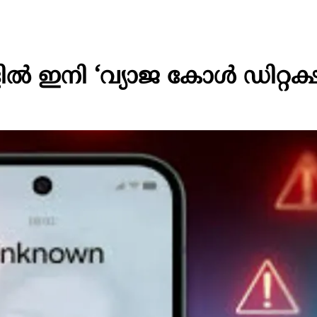
ഇനി ‘വ്യാജ കോൾ ഡിറ്റക്