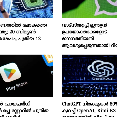
ർമാണത്തിൽ ലോകത്തെ
വാട്‌സ്ആപ്പ് ഇന്ത്യൻ
ഇന്ത്യ; 20 ബില്യൺ
ഉപയോക്താക്കളോട്
്ഷേപം, പുതിയ 12
ജനനത്തീയതി
ൾ
ആവശ്യപ്പെടുന്നതായി റിപ്പ
 പ്രായപരിധി
ChatGPT നിരക്കുകൾ 8
ൻ പ്ലേ സ്റ്റോറിൽ പുതിയ
കുറച്ച് OpenAI; Kimi K3