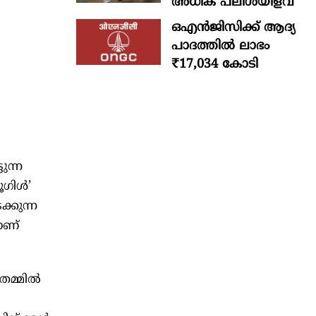
അധിക പലിശയിളവ്
ഒഎന്‍ജിസിക്ക് ആദ്യ
പാദത്തില്‍ ലാഭം
₹17,034 കോടി
ുന്ന
ൂഗിൾ’
്കുന്ന
ാണ്
തമ്മിൽ