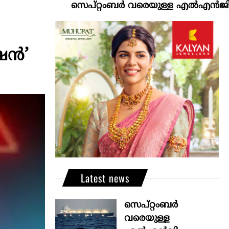
സെപ്റ്റംബർ വരെയുള്ള എൽഎൻജി വിതരണം ഉ
ഷൻ’
Latest news
സെപ്റ്റംബർ
വരെയുള്ള