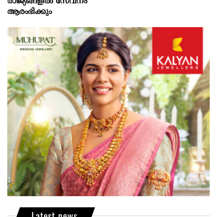
രാജ്യങ്ങളിൽ സേവനം
ആരംഭിക്കും
Latest news