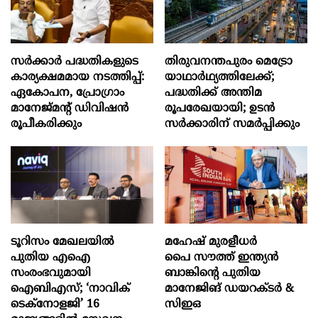
സര്‍ക്കാര്‍ പദ്ധതികളുടെ
തിരുവനന്തപുരം മെട്രോ
കാര്യക്ഷമമായ നടത്തിപ്പ്:
യാഥാർഥ്യത്തിലേക്ക്;
ഏകോപന, പ്രോഗ്രാം
പദ്ധതിക്ക് അന്തിമ
മാനേജ്മന്‍റ് ഡിവിഷന്‍
രൂപരേഖയായി; ഉടൻ
രൂപീകരിക്കും
സർക്കാരിന് സമർപ്പിക്കും
ടൂറിസം മേഖലയിൽ
മഹേഷ് മുരളീധർ
പുതിയ എഐ
പൈ സൗത്ത് ഇന്ത്യൻ
സംരംഭവുമായി
ബാങ്കിന്റെ പുതിയ
ഐബിഎസ്; ‘നാവിക്
മാനേജിങ് ഡയറക്ടർ &
ടെക്‌നോളജി’ 16
സിഇഒ