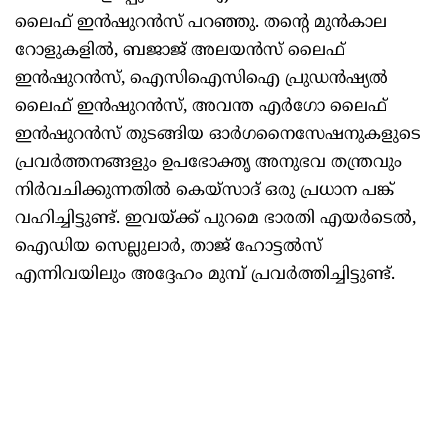
ലൈഫ് ഇൻഷുറൻസ് പറഞ്ഞു. തന്റെ മുൻകാല
റോളുകളിൽ, ബജാജ് അലയൻസ് ലൈഫ്
ഇൻഷുറൻസ്, ഐസിഐസിഐ പ്രുഡൻഷ്യൽ
ലൈഫ് ഇൻഷുറൻസ്, അവന്ത എർഗോ ലൈഫ്
ഇൻഷുറൻസ് തുടങ്ങിയ ഓർഗനൈസേഷനുകളുടെ
പ്രവർത്തനങ്ങളും ഉപഭോക്തൃ അനുഭവ തന്ത്രവും
നിർവചിക്കുന്നതിൽ കെയ്സാദ് ഒരു പ്രധാന പങ്ക്
വഹിച്ചിട്ടുണ്ട്. ഇവയ്ക്ക് പുറമെ ഭാരതി എയർടെൽ,
ഐഡിയ സെല്ലുലാർ, താജ് ഹോട്ടൽസ്
എന്നിവയിലും അദ്ദേഹം മുമ്പ് പ്രവർത്തിച്ചിട്ടുണ്ട്.