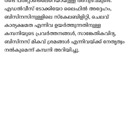
രണ്ട് പതിറ്റാണ്ടിലേറെയായുള്ള അനുഭവമുണ്ട്.
എഡൽവീസ് ടോക്കിയോ ലൈഫിൽ അദ്ദേഹം,
ബിസിനസിനുള്ളിലെ സ്കേലബിളിറ്റി, ചെലവ്
കാര്യക്ഷമത എന്നിവ ഉയർത്തുന്നതിനുള്ള
കമ്പനിയുടെ പ്രവർത്തനങ്ങൾ, സാങ്കേതികവിദ്യ,
ബിസിനസ് മികവ് ശ്രമങ്ങൾ എന്നിവയ്ക്ക് നേതൃത്വം
നൽകുമെന്ന് കമ്പനി അറിയിച്ചു.