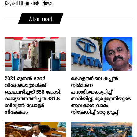
Kayzad Hiramanek
News
Also read
2021 മുതൽ മോദി
കേരളത്തിലെ കപ്പൽ
വിദേശയാത്രയ്ക്ക്
നിർമാണ
ചെലവഴിച്ചത് 558 കോടി;
പദ്ധതിയെക്കുറിച്ച്
രാജ്യത്തെത്തിച്ചത് 381.8
അറിയില്ല; മുഖ്യമന്ത്രിയുടെ
ബില്യൺ ഡോളർ
അവകാശ വാദം
നിക്ഷേപം
നിഷേധിച്ച് ടാറ്റ ഗ്രൂപ്പ്