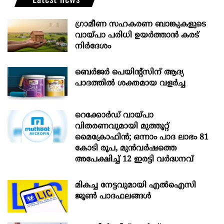
ഗ്രാമീണ സഹകരണ ബാങ്കുകളുടെ
വായ്പാ പരിധി ഉയർത്താൻ കരട്
നിർദേശം
ബെർജർ പെയിന്റ്സിന് ആദ്യ
പാദത്തിൽ ശക്തമായ വളർച്ച
റെക്കോർഡ് വായ്പാ
വിതരണവുമായി മുത്തൂറ്റ്
മൈക്രോഫിൻ; ഒന്നാം പാദ ലാഭം 81
കോടി രൂപ, മുൻവർഷത്തെ
അപേക്ഷിച്ച് 12 ഇരട്ടി വർദ്ധനവ്
മികച്ച നേട്ടവുമായി എൽഐസി
ജൂൺ പാദഫലങ്ങൾ