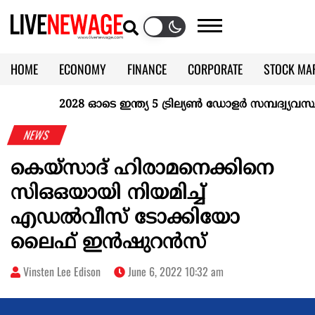
HOME
ECONOMY
FINANCE
CORPORATE
STOCK MA
CALENDAR
KERALA @70
2028 ഓടെ ഇന്ത്യ 5 ട്രില്യണ്‍ ഡോളര്‍ സമ്പദ്വ്യവസ്ഥയ
NEWS
കെയ്‌സാദ് ഹിരാമനെക്കിനെ
സിഒഒയായി നിയമിച്ച്
എഡൽവീസ് ടോക്കിയോ
ലൈഫ് ഇൻഷുറൻസ്
Vinsten Lee Edison
June 6, 2022 10:32 am