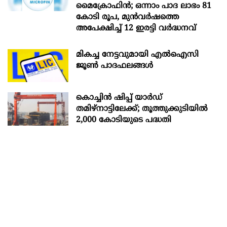
മൈക്രോഫിൻ; ഒന്നാം പാദ ലാഭം 81
കോടി രൂപ, മുൻവർഷത്തെ
അപേക്ഷിച്ച് 12 ഇരട്ടി വർദ്ധനവ്
മികച്ച നേട്ടവുമായി എൽഐസി
ജൂൺ പാദഫലങ്ങൾ
കൊച്ചിന്‍ ഷിപ്പ് യാർഡ്
തമിഴ്നാട്ടിലേക്ക്; തൂത്തുക്കുടിയിൽ
2,000 കോടിയുടെ പദ്ധതി