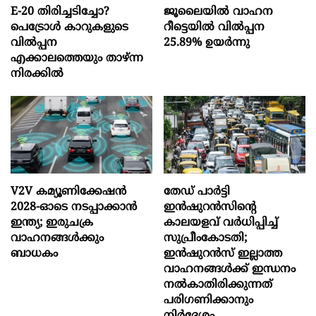
E-20 തിരിച്ചടിച്ചോ?
ജൂലൈയിൽ വാഹന
പെട്രോൾ കാറുകളുടെ
റീട്ടെയിൽ വിൽപ്പന
വിൽപ്പന
25.89% ഉയർന്നു
എക്കാലത്തെയും താഴ്ന്ന
നിരക്കിൽ
V2V കമ്യൂണിക്കേഷൻ
തേഡ് പാർട്ടി
2028-ഓടെ നടപ്പാക്കാൻ
ഇൻഷുറൻസിന്റെ
ഇന്ത്യ; ഇരുചക്ര
കാലയളവ് വർധിപ്പിച്ച്
വാഹനങ്ങൾക്കും
സുപ്രീംകോടതി;
ബാധകം
ഇൻഷുറൻസ് ഇല്ലാത്ത
വാഹനങ്ങൾക്ക് ഇന്ധനം
നൽകാതിരിക്കുന്നത്
പരിഗണിക്കാനും
നിർദേശം