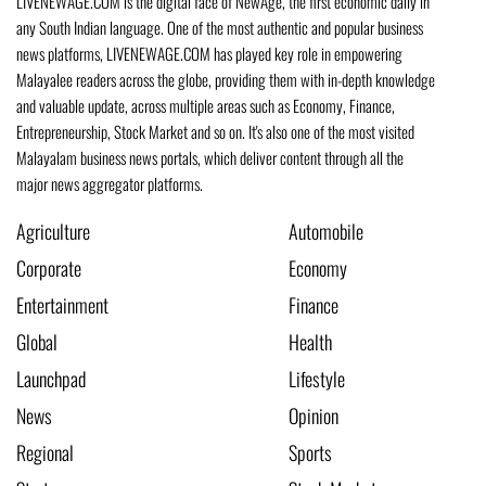
LIVENEWAGE.COM is the digital face of NewAge, the first economic daily in
any South Indian language. One of the most authentic and popular business
news platforms, LIVENEWAGE.COM has played key role in empowering
Malayalee readers across the globe, providing them with in-depth knowledge
and valuable update, across multiple areas such as Economy, Finance,
Entrepreneurship, Stock Market and so on. It's also one of the most visited
Malayalam business news portals, which deliver content through all the
major news aggregator platforms.
Agriculture
Automobile
Corporate
Economy
Entertainment
Finance
Global
Health
Launchpad
Lifestyle
News
Opinion
Regional
Sports