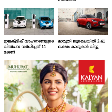
ഇലക്ട്രിക് വാഹനങ്ങളുടെ
മാരുതി ജൂലൈയിൽ 2.41
വിൽപന വർധിച്ചത് 11
ലക്ഷം കാറുകൾ വിറ്റു
മടങ്ങ്