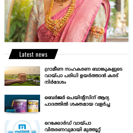
Latest news
ഗ്രാമീണ സഹകരണ ബാങ്കുകളുടെ
വായ്പാ പരിധി ഉയർത്താൻ കരട്
നിർദേശം
ബെർജർ പെയിന്റ്സിന് ആദ്യ
പാദത്തിൽ ശക്തമായ വളർച്ച
റെക്കോർഡ് വായ്പാ
വിതരണവുമായി മുത്തൂറ്റ്