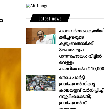
Latest news
ം
കാലവർഷക്കെടുതിയി
മരിച്ചവരുടെ
കുടുംബങ്ങൾക്ക്
8ലക്ഷം രൂപ
ധനസഹായം; വീട്ടിൽ
വെള്ളം
കയറിയവർക്ക് 10,000
തേഡ് പാർട്ടി
ഇൻഷുറൻസിന്റെ
കാലയളവ് വർധിപ്പിച്ച്
സുപ്രീംകോടതി;
ഇൻഷുറൻസ്