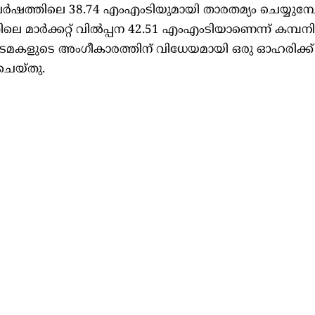
 വർഷത്തിലെ 38.74 എംഎംടിയുമായി താരതമ്യം ചെയ്യുമ്
െ മാർക്കറ്റ് വിൽപ്പന 42.51 എംഎംടിയാണെന്ന് കമ്പന
മകളുടെ അംഗീകാരത്തിന് വിധേയമായി ഒരു ഓഹരിക്ക് 
ചെയ്തു.