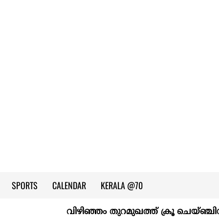
SPORTS
CALENDAR
KERALA @70
വിഴിഞ്ഞം തുറമുഖത്ത് ക്രൂ ചെയ്ഞ്ചിന്