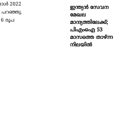
പോൾ 2022
ഇന്ത്യൻ സേവന
ി പറഞ്ഞു.
മേഖല
6 രൂപ
മാന്ദ്യത്തിലേക്ക്;
പിഎംഐ 53
മാസത്തെ താഴ്ന്ന
നിലയില്‍