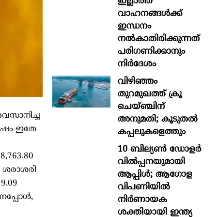
ഇല്ലാത്ത
വാഹനങ്ങൾക്ക്
ഇന്ധനം
നൽകാതിരിക്കുന്നത്
പരിഗണിക്കാനും
നിർദേശം
വിഴിഞ്ഞം
തുറമുഖത്ത് ക്രൂ
ചെയ്ഞ്ചിന്
അവസാനിച്ച
അനുമതി; കൂടുതൽ
വർഷം ഇതേ
കപ്പലുകളെത്തും
10 ബില്യൺ ഡോളർ
8,763.80
വിൽപ്പനയുമായി
െ ശരാശരി
ആപ്പിൾ; ആഗോള
9.09
വിപണിയിൽ
നപ്പോൾ,
നിർണായക
ശക്തിയായി ഇന്ത്യ