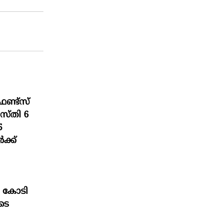
്ട്സ്
സ്തി 6
5
ക്ക്
 കോടി
ടെ