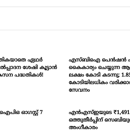
തികയാതെ ഏഥർ
എസ്ബിഐ പെൻഷൻ ഫണ
പ്പാദന ശേഷി കൂട്ടാൻ
കൈകാര്യം ചെയ്യുന്ന ആ
കസന പദ്ധതികൾ!
ലക്ഷം കോടി കടന്നു; 1.8
കോടിയിലധികം വരിക്കാർ
സേവനം
യ ഐപിഒ ഓഗസ്റ്റ്‌ 7
എൻഎസ്ഇയുടെ ₹1,491
ഒത്തുതീർപ്പിന് സെബിയു
അംഗീകാരം