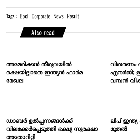
Bpcl
Corporate
News
Result
Tags :
Also read
അമേരിക്കന്‍ തീരുവയില്‍
വിതരണം 
രക്ഷയില്ലാതെ ഇന്ത്യന്‍ ഫാര്‍മ
എനർജി; ഉൽ
മേഖല
വമ്പൻ വി
ഡാബർ ഉൽപ്പന്നങ്ങൾക്ക്
ലീപ്‌ ഇന്ത്
വിലക്കേർപ്പെടുത്തി ഭക്ഷ്യ സുരക്ഷാ
മുതല്‍
അതോറിറ്റി