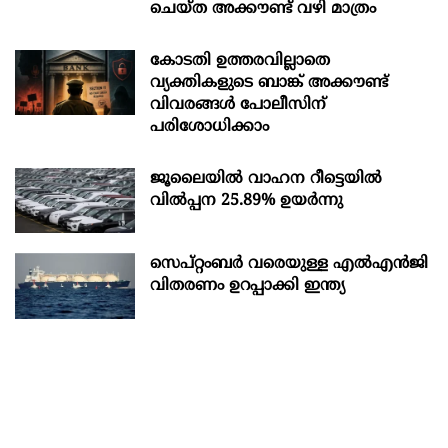
ചെയ്ത അക്കൗണ്ട് വഴി മാത്രം
കോടതി ഉത്തരവില്ലാതെ
വ്യക്തികളുടെ ബാങ്ക് അക്കൗണ്ട്
വിവരങ്ങൾ പോലീസിന്
പരിശോധിക്കാം
ജൂലൈയിൽ വാഹന റീട്ടെയിൽ
വിൽപ്പന 25.89% ഉയർന്നു
സെപ്റ്റംബർ വരെയുള്ള എൽഎൻജി
വിതരണം ഉറപ്പാക്കി ഇന്ത്യ