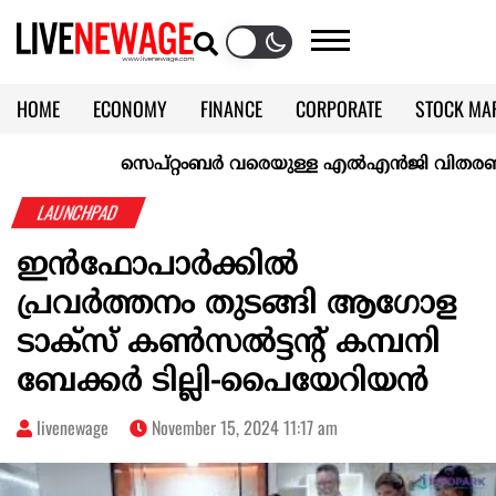
HOME
ECONOMY
FINANCE
CORPORATE
STOCK MA
CALENDAR
KERALA @70
സെപ്റ്റംബർ വരെയുള്ള എൽഎൻജി വിതരണം ഉറപ്പാക
LAUNCHPAD
ഇന്‍ഫോപാര്‍ക്കില്‍
പ്രവര്‍ത്തനം തുടങ്ങി ആഗോള
ടാക്‌സ് കണ്‍സല്‍ട്ടന്റ് കമ്പനി
ബേക്കര്‍ ടില്ലി-പൈയേറിയന്‍
livenewage
November 15, 2024 11:17 am