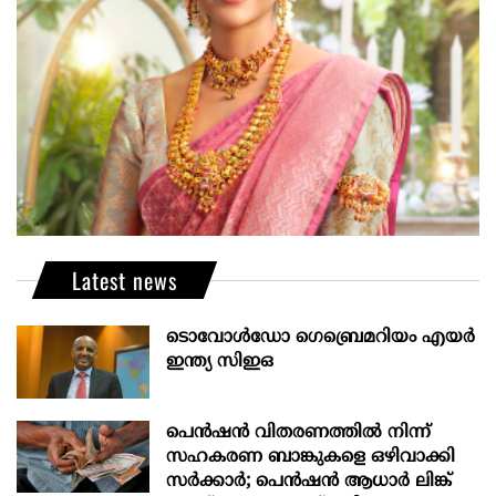
Latest news
ടൊവോൾഡോ ഗെബ്രെമറിയം എയർ
ഇന്ത്യ സിഇഒ
പെൻഷൻ വിതരണത്തിൽ നിന്ന്
സഹകരണ ബാങ്കുകളെ ഒഴിവാക്കി
സർക്കാർ; പെൻഷൻ ആധാർ‌ ലിങ്ക്