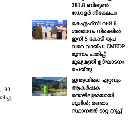
381.8 ബില്യൺ
ഡോളർ നിക്ഷേപം
കെഎഫ്സി വഴി 6
ശതമാനം നിരക്കിൽ
ഇനി 5 കോടി രൂപ
വരെ വായ്പ; CMEDP
മൂന്നാം പതിപ്പ്
മുഖ്യമന്ത്രി ഉദ്ഘാടനം
ചെയ്തു
ഇന്ത്യയിലെ ഏറ്റവും
ആകര്‍ഷക
,190
തൊഴിലുടമയായി
ച്ചു.
ഗൂഗിള്‍; രണ്ടാം
സ്ഥാനത്ത് ടാറ്റ ഗ്രൂപ്പ്