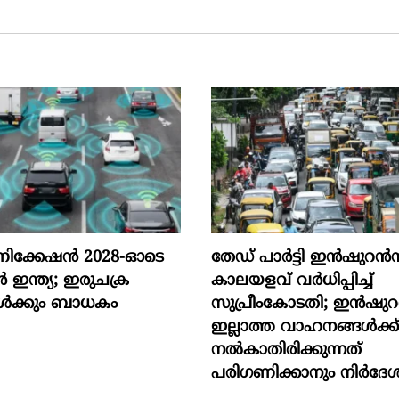
ൂണിക്കേഷൻ 2028-ഓടെ
തേഡ് പാർട്ടി ഇൻഷുറൻസ
ൻ ഇന്ത്യ; ഇരുചക്ര
കാലയളവ് വർധിപ്പിച്ച്
ൾക്കും ബാധകം
സുപ്രീംകോടതി; ഇൻഷു
ഇല്ലാത്ത വാഹനങ്ങൾക്ക
നൽകാതിരിക്കുന്നത്
പരിഗണിക്കാനും നിർദേ