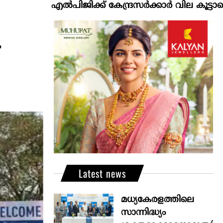
എല്‍പിജിക്ക് കേന്ദ്രസർക്കാർ വില കൂട്ടാനൊരുങ്ങുന്
Latest news
മധ്യകേരളത്തിലെ
സാന്നിദ്ധ്യം