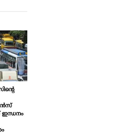
ിന്റെ
റൻസ്
് ഇന്ധനം
ശം