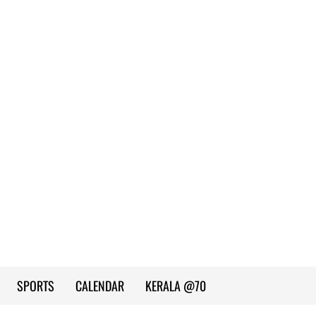
SPORTS
CALENDAR
KERALA @70