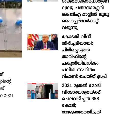
ശക്തമാക്കാനൊരുങ്ങി
ലുലു; ചങ്ങനാശ്ശേരി
കെജിഎ മാളിൽ ലുലു
ഹൈപ്പർമാർക്കറ്റ്
വരുന്നു
കോടതി വിധി
തിരിച്ചടിയായി;
പിരിച്ചെടുത്ത
താരിഫിന്‍റെ
പകുതിയിലധികം
പലിശ സഹിതം
യ്
റീഫണ്ട് ചെയ്ത് ട്രംപ്
റിന്റെ
2021 മുതൽ മോദി
യ്
വിദേശയാത്രയ്ക്ക്
ന 2021
ചെലവഴിച്ചത് 558
കോടി;
രാജ്യത്തെത്തിച്ചത്