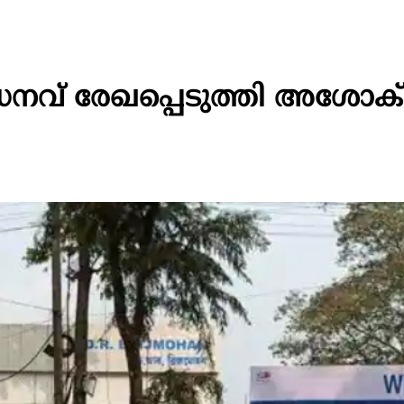
ദ്ധനവ് രേഖപ്പെടുത്തി അശോക്