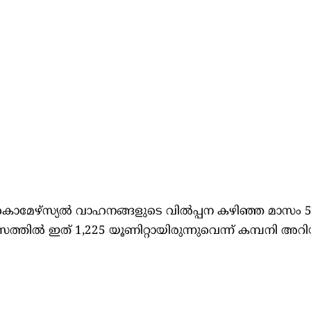
കൊമേഴ്‌സ്യൽ വാഹനങ്ങളുടെ വിൽപ്പന കഴിഞ്ഞ മാസം 5
ാസത്തിൽ ഇത് 1,225 യൂണിറ്റായിരുന്നുവെന്ന് കമ്പനി അറിയി