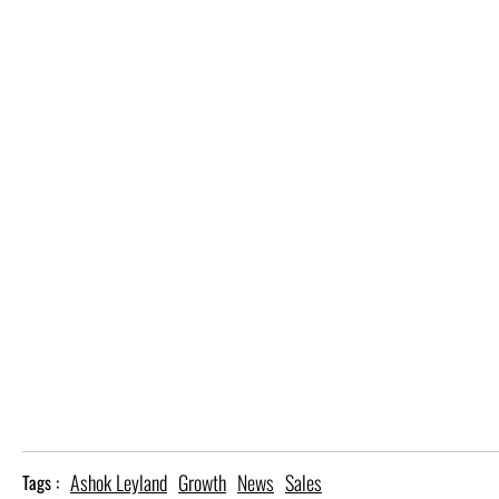
Ashok Leyland
Growth
News
Sales
Tags :