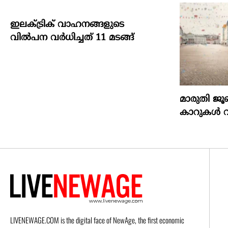
ഇലക്ട്രിക് വാഹനങ്ങളുടെ
വിൽപന വർധിച്ചത് 11 മടങ്ങ്
മാരുതി ജ
കാറുകൾ വി
LIVENEWAGE.COM is the digital face of NewAge, the first economic