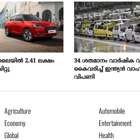
ൂലൈയിൽ 2.41 ലക്ഷം
34 ശതമാനം വാർഷിക വ
റ്റു
കൈവരിച്ച് ഇന്ത്യൻ വ
വിപണി
Agriculture
Automobile
Economy
Entertainment
Global
Health