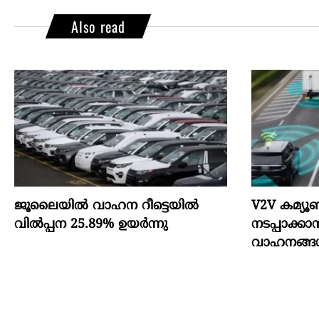
Also read
ജൂലൈയിൽ വാഹന റീട്ടെയിൽ
V2V കമ്യ
വിൽപ്പന 25.89% ഉയർന്നു
നടപ്പാക്കാ
വാഹനങ്ങ