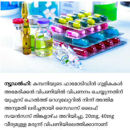
ന്യൂഡൽഹി:
കമ്പനിയുടെ ഫാമോടിഡിൻ ഗുളികകൾ
അമേരിക്കൻ വിപണിയിൽ വിപണനം ചെയ്യുന്നതിന്
യുഎസ് ഹെൽത്ത് റെഗുലേറ്ററിൽ നിന്ന് അന്തിമ
അനുമതി ലഭിച്ചതായി സൈഡസ് ലൈഫ്
സയൻസസ് തിങ്കളാഴ്ച അറിയിച്ചു. 20mg, 40mg
വീര്യമുള്ള മരുന്ന് വിപണിയിലെത്തിക്കാനാണ്‌