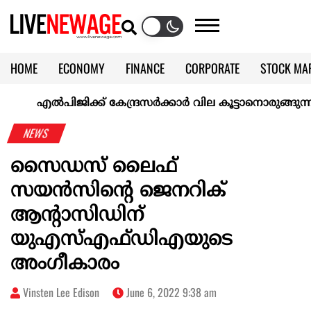
HOME
ECONOMY
FINANCE
CORPORATE
STOCK MA
CALENDAR
KERALA @70
എല്‍പിജിക്ക് കേന്ദ്രസർക്കാർ വില കൂട്ടാനൊരുങ്ങുന്നുവെന്ന്
NEWS
സൈഡസ് ലൈഫ്
സയൻസിന്റെ ജെനറിക്
ആന്റാസിഡിന്
യുഎസ്എഫ്ഡിഎയുടെ
അംഗീകാരം
Vinsten Lee Edison
June 6, 2022 9:38 am