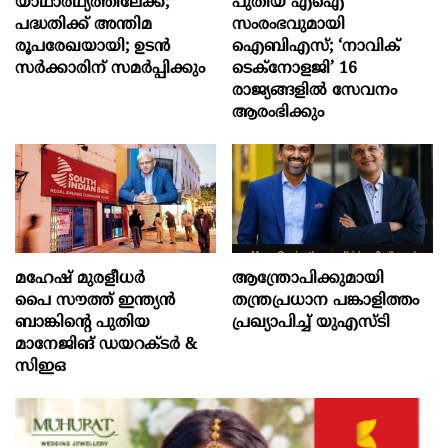
യാഥാർഥ്യത്തിലേക്ക്;
പുതിയ എഐ
പദ്ധതിക്ക് അന്തിമ
സംരംഭവുമായി
രൂപരേഖയായി; ഉടൻ
ഐബിഎസ്; ‘നാവിക്
സർക്കാരിന് സമർപ്പിക്കും
ടെക്‌നോളജി’ 16
രാജ്യങ്ങളിൽ സേവനം
ആരംഭിക്കും
മഹേഷ് മുരളീധർ
ആന്ത്രോപിക്കുമായി
പൈ സൗത്ത് ഇന്ത്യൻ
തന്ത്രപ്രധാന പങ്കാളിത്തം
ബാങ്കിന്റെ പുതിയ
പ്രഖ്യാപിച്ച് യു‌എസ്‌ടി
മാനേജിങ് ഡയറക്ടർ &
സിഇഒ