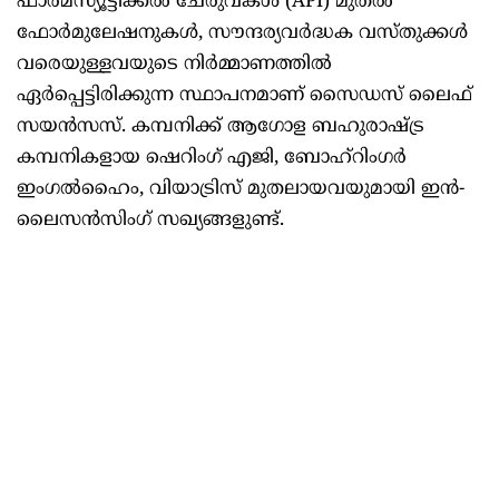
ഫാർമസ്യൂട്ടിക്കൽ ചേരുവകൾ (API) മുതൽ
ഫോർമുലേഷനുകൾ, സൗന്ദര്യവർദ്ധക വസ്തുക്കൾ
വരെയുള്ളവയുടെ നിർമ്മാണത്തിൽ
ഏർപ്പെട്ടിരിക്കുന്ന സ്ഥാപനമാണ് സൈഡസ് ലൈഫ്
സയൻസസ്. കമ്പനിക്ക് ആഗോള ബഹുരാഷ്ട്ര
കമ്പനികളായ ഷെറിംഗ് എജി, ബോഹ്‌റിംഗർ
ഇംഗൽഹൈം, വിയാട്രിസ് മുതലായവയുമായി ഇൻ-
ലൈസൻസിംഗ് സഖ്യങ്ങളുണ്ട്.