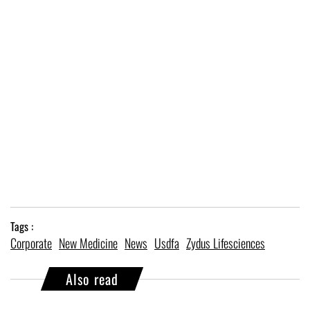
Tags :
Corporate
New Medicine
News
Usdfa
Zydus Lifesciences
Also read