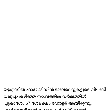
യുഎസിൽ ഫാമോടിഡിൻ ടാബ്‌ലെറ്റുകളുടെ വിപണി
വലുപ്പം കഴിഞ്ഞ സാമ്പത്തിക വർഷത്തിൽ
ഏകദേശം 67 ദശലക്ഷം ഡോളർ ആയിരുന്നു.