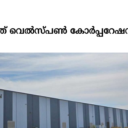
ോർത്ത് വെൽസ്പൺ കോർപ്പറേ