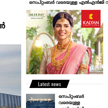
സെപ്റ്റംബർ വരെയുള്ള എൽഎൻജി വിതരണം ഉറപ
ഷൻ
Latest news
സെപ്റ്റംബർ
വരെയുള്ള