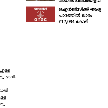
അധിക പലിശയിളവ്
ഒഎന്‍ജിസിക്ക് ആദ്യ
പാദത്തില്‍ ലാഭം
₹17,034 കോടി
ുള്ള
. ഭാവി-
നായി
ള്ള
ഞു.