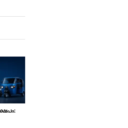
്ഷേപം: