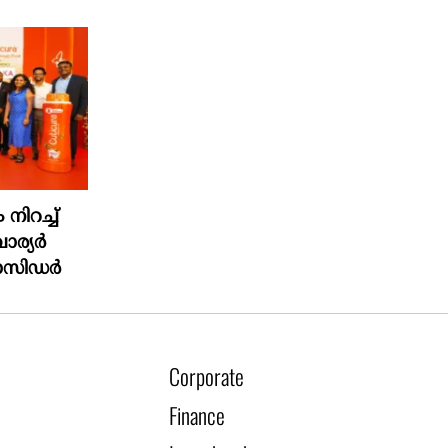
ിറച്ച്
വാര്യർ
ാസിഡർ
Corporate
Finance