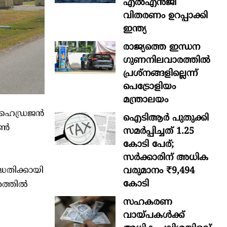
എൽഎൻജി
വിതരണം ഉറപ്പാക്കി
ഇന്ത്യ
രാജ്യത്തെ ഇന്ധന
ഗുണനിലവാരത്തില്‍
പ്രശ്‌നങ്ങളില്ലെന്ന്
പെട്രോളിയം
മന്ത്രാലയം
ന ഹൈഡ്രജൻ
ഐടിആര്‍ പുതുക്കി
പൺ
സമർപ്പിച്ചത് 1.25
കോടി പേര്;
സർക്കാരിന് അധിക
വരുമാനം ₹9,494
ദ്ധതിക്കായി
കോടി
രത്തിൽ
സഹകരണ
വായ്പകള്‍ക്ക്