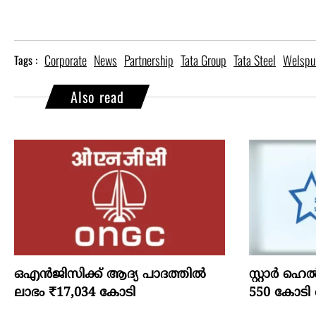
Corporate
News
Partnership
Tata Group
Tata Steel
Welspu
Tags :
Also read
ഒഎന്‍ജിസിക്ക് ആദ്യ പാദത്തില്‍
സ്റ്റാർ ഹെ
ലാഭം ₹17,034 കോടി
550 കോടി 