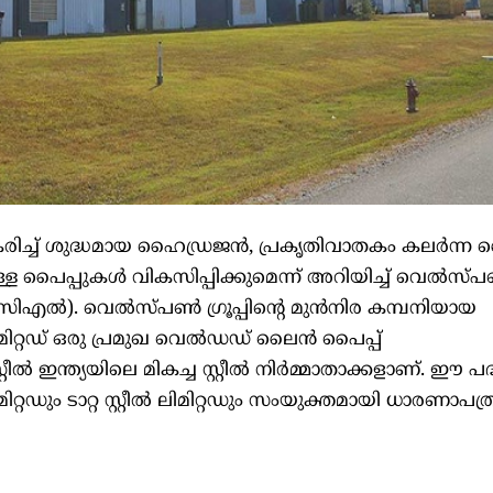
 സഹകരിച്ച് ശുദ്ധമായ ഹൈഡ്രജൻ, പ്രകൃതിവാതകം കലർന്
ള പൈപ്പുകൾ വികസിപ്പിക്കുമെന്ന് അറിയിച്ച് വെൽസ്
യുസിഎൽ). വെൽസ്‌പൺ ഗ്രൂപ്പിന്റെ മുൻനിര കമ്പനിയായ
റ്റഡ് ഒരു പ്രമുഖ വെൽഡഡ് ലൈൻ പൈപ്പ്
്റ്റീൽ ഇന്ത്യയിലെ മികച്ച സ്റ്റീൽ നിർമ്മാതാക്കളാണ്. ഈ പ
ഡും ടാറ്റ സ്റ്റീൽ ലിമിറ്റഡും സംയുക്തമായി ധാരണാപത്