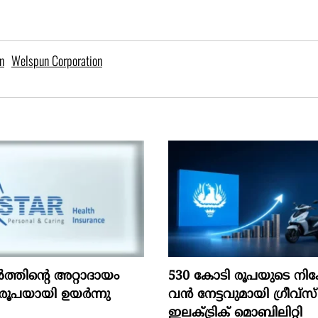
n
Welspun Corporation
ൽത്തിന്റെ അറ്റാദായം
530 കോടി രൂപയുടെ നിക
രൂപയായി ഉയർന്നു
വൻ നേട്ടവുമായി ഗ്രീവ്സ്
ഇലക്ട്രിക് മൊബിലിറ്റി