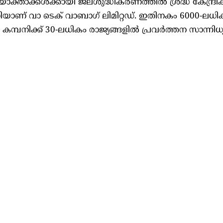
ക്താക്കൾക്കായി ജലശുദ്ധീകരണത്തിൽ ശ്രദ്ധ കേന്ദ്രീകര
നിയാണ് വാ ടെക് വാബാഗ് ലിമിറ്റഡ്. ഇതിനകം 6000-ലധി
്പനിക്ക് 30-ലധികം രാജ്യങ്ങളിൽ പ്രവർത്തന സാന്നിധ്യമ