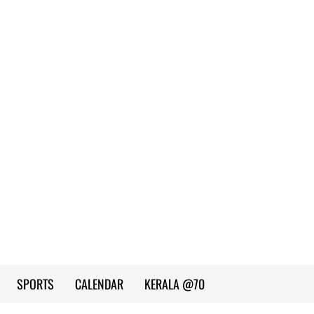
SPORTS
CALENDAR
KERALA @70