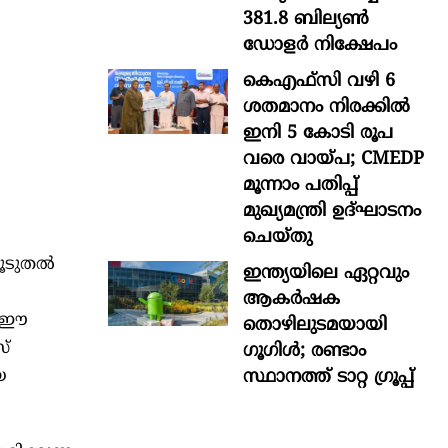
381.8 ബില്യൺ
ഡോളർ നിക്ഷേപം
കെഎഫ്സി വഴി 6
ശതമാനം നിരക്കിൽ
ഇനി 5 കോടി രൂപ
വരെ വായ്പ; CMEDP
മൂന്നാം പതിപ്പ്
മുഖ്യമന്ത്രി ഉദ്ഘാടനം
ചെയ്തു
കൂടുതൽ
ഇന്ത്യയിലെ ഏറ്റവും
ആകര്‍ഷക
. ഈ
തൊഴിലുടമയായി
സ്
ഗൂഗിള്‍; രണ്ടാം
സ്ഥാനത്ത് ടാറ്റ ഗ്രൂപ്പ്
യ