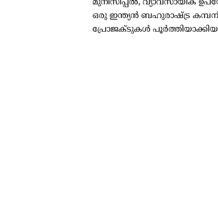
മുനിസിപ്പൽ, വ്യാവസായിക ഉപയോ
ഒരു ഇന്ത്യൻ ബഹുരാഷ്ട്ര കമ്പ
പ്രോജക്ടുകൾ പൂർത്തിയാക്കിയ കമ