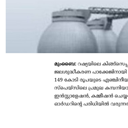
മുംബൈ:
റഷ്യയിലെ കിങ്ങ്സെപ
ജലശുദ്ധീകരണ പാക്കേജിനായി
149 കോടി രൂപയുടെ എഞ്ചിനീയറിം
സ്‌പെയ്‌സിലെ പ്രമുഖ കമ്പനി
ഇൻസ്റ്റാളേഷൻ, കമ്മീഷൻ ചെയ്യൽ, പ
ഓർഡറിന്റെ പരിധിയിൽ വരുന്നത