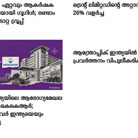
െ ഏറ്റവും ആകര്‍ഷക
ട്രെന്റ് ലിമിറ്റഡിന്റെ അറ
ായി ഗൂഗിള്‍; രണ്ടാം
26% വളര്‍ച്ച
്റ ഗ്രൂപ്പ്
ആന്ത്രോപ്പിക് ഇന്ത്യയില്‍
പ്രവര്‍ത്തനം വിപുലീകരിക്
്ത്യയിലെ ആരോഗ്യമേഖല
്കി കെകെആർ;
വർ ഇന്ത്യയെയും
ു