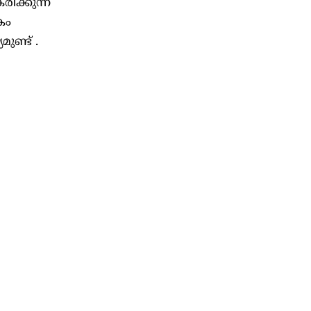
ിക്കുന്ന
കം
ുണ്ട് .