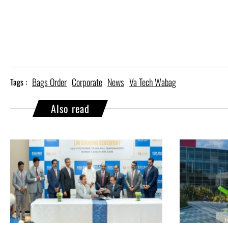
Bags Order
Corporate
News
Va Tech Wabag
Tags :
Also read