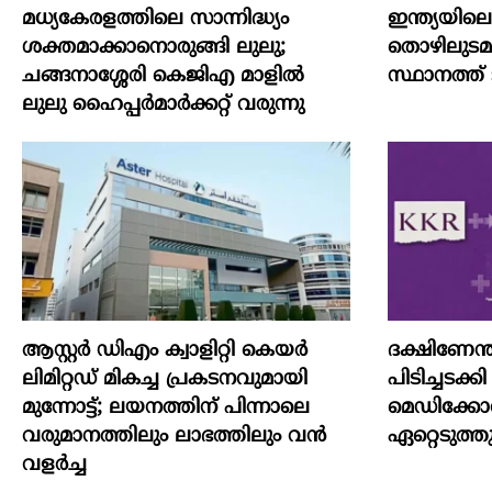
മധ്യകേരളത്തിലെ സാന്നിദ്ധ്യം
ഇന്ത്യയില
ശക്തമാക്കാനൊരുങ്ങി ലുലു;
തൊഴിലുടമയ
ചങ്ങനാശ്ശേരി കെജിഎ മാളിൽ
സ്ഥാനത്ത് ടാറ
ലുലു ഹൈപ്പർമാർക്കറ്റ് വരുന്നു
ആസ്റ്റർ ഡിഎം ക്വാളിറ്റി കെയർ
ദക്ഷിണേന
ലിമിറ്റഡ് മികച്ച പ്രകടനവുമായി
പിടിച്ചടക
മുന്നോട്ട്; ലയനത്തിന് പിന്നാലെ
മെഡിക്കോ
വരുമാനത്തിലും ലാഭത്തിലും വൻ
ഏറ്റെടുത്ത
വളർച്ച