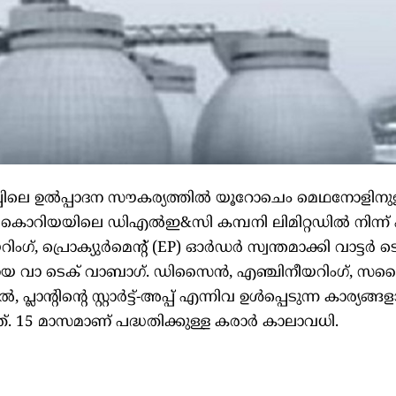
്പിലെ ഉൽപ്പാദന സൗകര്യത്തിൽ യൂറോചെം മെഥനോളിനുള
 കൊറിയയിലെ ഡിഎൽഇ&സി കമ്പനി ലിമിറ്റഡിൽ നിന്ന
ഗ്, പ്രൊക്യുർമെന്റ് (EP) ഓർഡർ സ്വന്തമാക്കി വാട്ടർ 
യായ വാ ടെക് വാബാഗ്. ഡിസൈൻ, എഞ്ചിനീയറിംഗ്, സപ്ല
്ലാന്റിന്റെ സ്റ്റാർട്ട്-അപ്പ് എന്നിവ ഉൾപ്പെടുന്ന കാര്യങ
്. 15 മാസമാണ് പദ്ധതിക്കുള്ള കരാർ കാലാവധി.