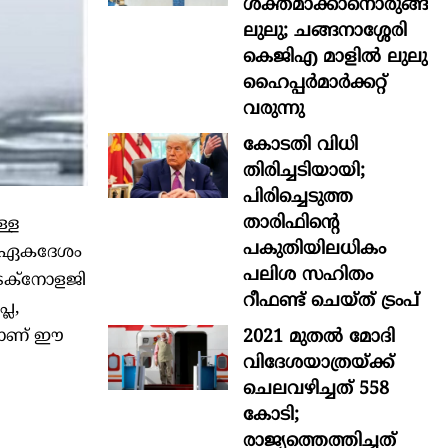
ശക്തമാക്കാനൊരുങ്ങി
ലുലു; ചങ്ങനാശ്ശേരി
കെജിഎ മാളിൽ ലുലു
ഹൈപ്പർമാർക്കറ്റ്
വരുന്നു
കോടതി വിധി
തിരിച്ചടിയായി;
പിരിച്ചെടുത്ത
താരിഫിന്‍റെ
്ള
പകുതിയിലധികം
് ഏകദേശം
പലിശ സഹിതം
ടെക്‌നോളജി
റീഫണ്ട് ചെയ്ത് ട്രംപ്
ൈ,
2021 മുതൽ മോദി
്ങളാണ് ഈ
വിദേശയാത്രയ്ക്ക്
ചെലവഴിച്ചത് 558
കോടി;
രാജ്യത്തെത്തിച്ചത്