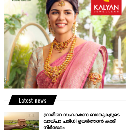
Latest news
ഗ്രാമീണ സഹകരണ ബാങ്കുകളുടെ
വായ്പാ പരിധി ഉയർത്താൻ കരട്
നിർദേശം