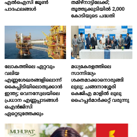
എൽഐസി ജൂൺ
തമിഴ്നാട്ടിലേക്ക്;
പാദഫലങ്ങൾ
തൂത്തുക്കുടിയിൽ 2,000
കോടിയുടെ പദ്ധതി
ലോകത്തിലെ ഏറ്റവും
മധ്യകേരളത്തിലെ
വലിയ
സാന്നിദ്ധ്യം
എണ്ണശേഖരങ്ങളിലൊന്ന്
ശക്തമാക്കാനൊരുങ്ങി
കൈപ്പിടിയിലൊതുക്കാന്‍
ലുലു; ചങ്ങനാശ്ശേരി
ഇന്ത്യ; വെനസ്വേലയിലെ
കെജിഎ മാളിൽ ലുലു
പ്രധാന എണ്ണപ്പാടങ്ങള്‍
ഹൈപ്പർമാർക്കറ്റ് വരുന്നു
ഒഎന്‍ജിസി
ഏറ്റെടുത്തേക്കും