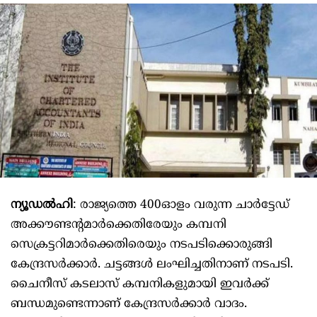
ന്യൂഡൽഹി
: രാജ്യത്തെ 400ഓളം വരുന്ന ചാർട്ടേഡ്
അക്കൗണ്ടന്റമാർക്കെതിരേയും കമ്പനി
സെക്രട്ടറിമാർക്കെതിരെയും നടപടിക്കൊരുങ്ങി
കേന്ദ്രസർക്കാർ. ചട്ടങ്ങൾ ലംഘിച്ചതിനാണ് നടപടി.
ചൈനീസ് കടലാസ് കമ്പനികളുമായി ഇവർക്ക്
ബന്ധമുണ്ടെന്നാണ് കേന്ദ്രസർക്കാർ വാദം.