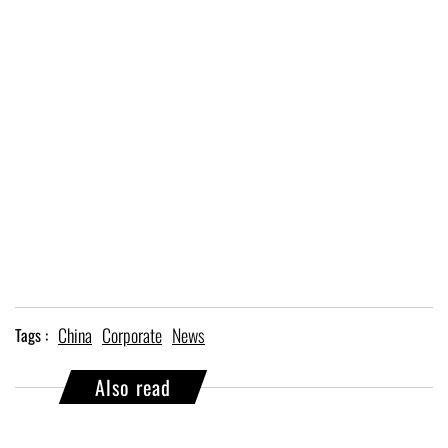
China
Corporate
News
Tags :
Also read