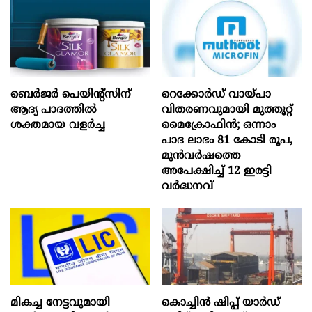
ബെർജർ പെയിന്റ്സിന്
റെക്കോർഡ് വായ്പാ
ആദ്യ പാദത്തിൽ
വിതരണവുമായി മുത്തൂറ്റ്
ശക്തമായ വളർച്ച
മൈക്രോഫിൻ; ഒന്നാം
പാദ ലാഭം 81 കോടി രൂപ,
മുൻവർഷത്തെ
അപേക്ഷിച്ച് 12 ഇരട്ടി
വർദ്ധനവ്
മികച്ച നേട്ടവുമായി
കൊച്ചിന്‍ ഷിപ്പ് യാർഡ്