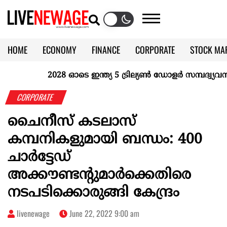
HOME
ECONOMY
FINANCE
CORPORATE
STOCK MA
CALENDAR
KERALA @70
2028 ഓടെ ഇന്ത്യ 5 ട്രില്യണ്‍ ഡോളര്‍ സമ്പദ്വ്യവസ്ഥ
CORPORATE
ചൈനീസ് കടലാസ്
കമ്പനികളുമായി ബന്ധം: 400
ചാർട്ടേഡ്
അക്കൗണ്ടന്റുമാർക്കെതിരെ
നടപടിക്കൊരുങ്ങി കേന്ദ്രം
livenewage
June 22, 2022 9:00 am