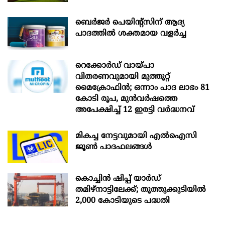
ബെർജർ പെയിന്റ്സിന് ആദ്യ
പാദത്തിൽ ശക്തമായ വളർച്ച
റെക്കോർഡ് വായ്പാ
വിതരണവുമായി മുത്തൂറ്റ്
മൈക്രോഫിൻ; ഒന്നാം പാദ ലാഭം 81
കോടി രൂപ, മുൻവർഷത്തെ
അപേക്ഷിച്ച് 12 ഇരട്ടി വർദ്ധനവ്
മികച്ച നേട്ടവുമായി എൽഐസി
ജൂൺ പാദഫലങ്ങൾ
കൊച്ചിന്‍ ഷിപ്പ് യാർഡ്
തമിഴ്നാട്ടിലേക്ക്; തൂത്തുക്കുടിയിൽ
2,000 കോടിയുടെ പദ്ധതി