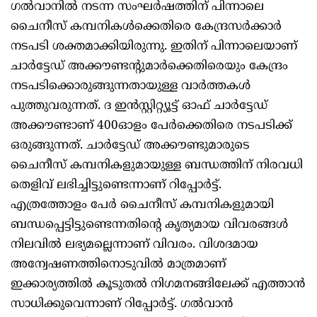
ഗൽവാനിൽ നടന്ന സംഘർഷത്തിന് പിന്നാലെ
ചൈനീസ് കമ്പനികൾക്കെതിരെ കേന്ദ്രസർക്കാർ
നടപടി ശക്തമാക്കിയിരുന്നു. ഇതിന് പിന്നാലെയാണ്
ചാർട്ടേഡ് അക്കൗണ്ടന്റുമാർക്കെതിരെയും കേന്ദ്രം
നടപടിക്കൊരുങ്ങുന്നതായുള്ള വാർത്തകൾ
പുത്തുവരുന്നത്. ദ ഇൻസ്റ്റിറ്റ്യൂട്ട് ഓഫ് ചാർട്ടേഡ്
അക്കൗണ്ടാണ് 400ഓളം പേർക്കെതിരെ നടപടിക്ക്
ഒരുങ്ങുന്നത്. ചാർട്ടേഡ് അക്കൗണ്ടുമാരുടെ
ചൈനീസ് കമ്പനികളുമായുള്ള ബന്ധത്തിന് നിരവധി
തെളിവ് ലഭിച്ചിട്ടുണ്ടെന്നാണ് റിപ്പോർട്ട്.
എത്രത്തോളം പേർ ചൈനീസ് കമ്പനികളുമായി
ബന്ധപ്പെട്ടിട്ടുണ്ടെന്നതിന്റെ കൃത്യമായ വിവരങ്ങൾ
നിലവിൽ ലഭ്യമല്ലെന്നാണ് വിവരം. വിശദമായ
അന്വേഷണത്തിനൊടുവിൽ മാത്രമാണ്
ഇക്കാര്യത്തിൽ കൂടുതൽ നിഗമനങ്ങിലേക്ക് എത്താൻ
സാധിക്കുവെന്നാണ് റിപ്പോർട്ട്. ഗൽവാൻ